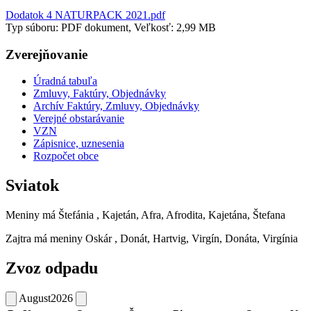
Dodatok 4 NATURPACK 2021.pdf
Typ súboru: PDF dokument, Veľkosť: 2,99 MB
Zverejňovanie
Úradná tabuľa
Zmluvy, Faktúry, Objednávky
Archív Faktúry, Zmluvy, Objednávky
Verejné obstarávanie
VZN
Zápisnice, uznesenia
Rozpočet obce
Sviatok
Meniny má
Štefánia
, Kajetán, Afra, Afrodita, Kajetána, Štefana
Zajtra má meniny
Oskár
, Donát, Hartvig, Virgín, Donáta, Virgínia
Zvoz odpadu
August
2026