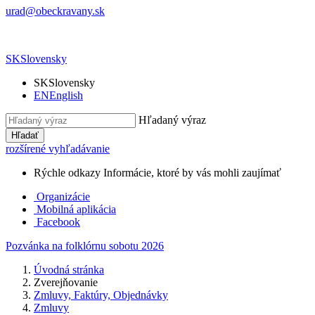
urad@obeckravany.sk
SK
Slovensky
SK
Slovensky
EN
English
Hľadaný výraz
Hľadať
rozšírené vyhľadávanie
Rýchle odkazy
Informácie, ktoré by vás mohli zaujímať
Organizácie
Mobilná aplikácia
Facebook
Pozvánka na folklórnu sobotu 2026
Úvodná stránka
Zverejňovanie
Zmluvy, Faktúry, Objednávky
Zmluvy