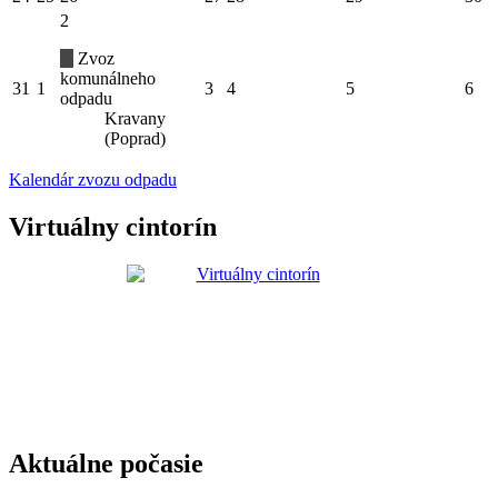
2
Zvoz
komunálneho
31
1
3
4
5
6
odpadu
Kravany
(Poprad)
Kalendár zvozu odpadu
Virtuálny cintorín
Aktuálne počasie