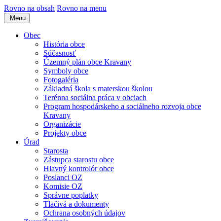
Rovno na obsah
Rovno na menu
Menu
Obec
História obce
Súčasnosť
Územný plán obce Kravany
Symboly obce
Fotogaléria
Základná škola s materskou školou
Terénna sociálna práca v obciach
Program hospodárskeho a sociálneho rozvoja obce
Kravany
Organizácie
Projekty obce
Úrad
Starosta
Zástupca starostu obce
Hlavný kontrolór obce
Poslanci OZ
Komisie OZ
Správne poplatky
Tlačivá a dokumenty
Ochrana osobných údajov