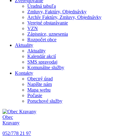
Zverejňovanie
Úradná tabuľa
Zmluvy, Faktúry, Objednávky
Archív Faktúry, Zmluvy, Objednávky
Verejné obstarávanie
VZN
Zápisnice, uznesenia
Rozpočet obce
Aktuality
Aktuality
Kalendár akcií
SMS spravodaj
Komunálne služby
Kontakty
Obecný úrad
Napíšte nám
Mapa webu
Počasie
Poruchové služby
Obec
Kravany
052/778 21 97