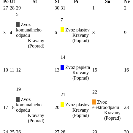
Po
Ut
St
Št
Pi
So
Ne
27
28
29
30
31
1
2
5
7
Zvoz
komunálneho
Zvoz plastov
3
4
6
8
9
odpadu
Kravany
Kravany
(Poprad)
(Poprad)
14
Zvoz papiera
10
11
12
13
15
16
Kravany
(Poprad)
19
22
21
Zvoz
Zvoz
komunálneho
Zvoz plastov
17
18
20
elektroodpadu
23
odpadu
Kravany
Kravany
Kravany
(Poprad)
(Poprad)
(Poprad)
24
25
26
27
28
29
30