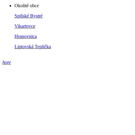
Okolité obce
Spišské Bystré
Vikartovce
Hranovnica
Liptovská Teplička
hore