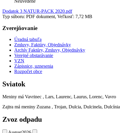
Neuvedené
Dodatok 3 NATUR-PACK 2020.pdf
Typ súboru: PDF dokument, Veľkosť: 7,72 MB
Zverejňovanie
Úradná tabuľa
Zmluvy, Faktúry, Objednávky
Archív Faktúry, Zmluvy, Objednávky
Verejné obstarávanie
VZN
Zápisnice, uznesenia
Rozpočet obce
Sviatok
Meniny má
Vavrinec
, Lars, Laurenc, Laurus, Lorenc, Vavro
Zajtra má meniny
Zuzana
, Trojan, Dulcia, Dulcinela, Dulcínia
Zvoz odpadu
August
2026