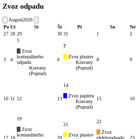
Zvoz odpadu
August
2026
Po
Ut
St
Št
Pi
So
Ne
27
28
29
30
31
1
2
5
7
Zvoz
komunálneho
Zvoz plastov
3
4
6
8
9
odpadu
Kravany
Kravany
(Poprad)
(Poprad)
14
Zvoz papiera
10
11
12
13
15
16
Kravany
(Poprad)
19
22
21
Zvoz
Zvoz
komunálneho
Zvoz plastov
17
18
20
elektroodpadu
23