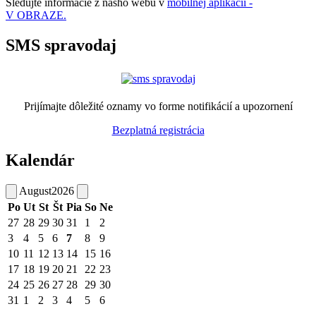
Sledujte informácie z nášho webu v
mobilnej aplikácii -
V OBRAZE.
SMS spravodaj
Prijímajte dôležité oznamy vo forme notifikácií a upozornení
Bezplatná registrácia
Kalendár
August
2026
Po
Ut
St
Št
Pia
So
Ne
27
28
29
30
31
1
2
3
4
5
6
7
8
9
10
11
12
13
14
15
16
17
18
19
20
21
22
23
24
25
26
27
28
29
30
31
1
2
3
4
5
6