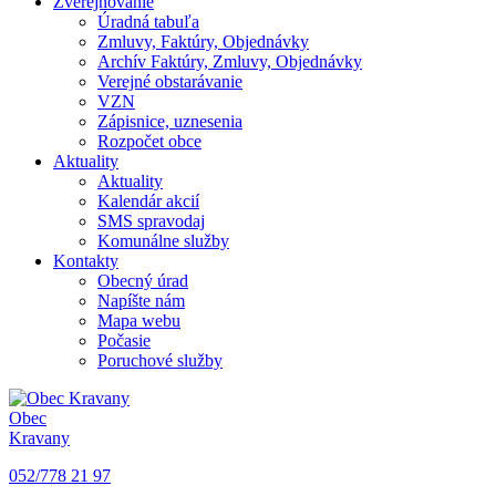
Zverejňovanie
Úradná tabuľa
Zmluvy, Faktúry, Objednávky
Archív Faktúry, Zmluvy, Objednávky
Verejné obstarávanie
VZN
Zápisnice, uznesenia
Rozpočet obce
Aktuality
Aktuality
Kalendár akcií
SMS spravodaj
Komunálne služby
Kontakty
Obecný úrad
Napíšte nám
Mapa webu
Počasie
Poruchové služby
Obec
Kravany
052/778 21 97