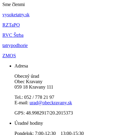
Sme členmi
vysoketatry.sk
RZTaPO
RVC Štrba
tatrypodhorie
ZMOS
Adresa
Obecný úrad
Obec Kravany
059 18 Kravany 111
Tel.: 052 / 778 21 97
E-mail:
urad@obeckravany.sk
GPS: 48.9982917/20.2015373
Úradné hodiny
Pondelok: 7:00-12:30 13:00-15:30