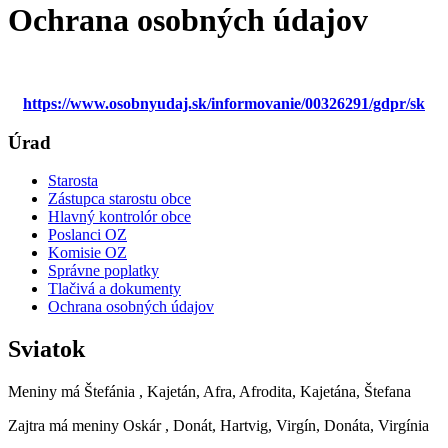
Ochrana osobných údajov
https://www.osobnyudaj.sk/informovanie/00326291/gdpr/sk
Úrad
Starosta
Zástupca starostu obce
Hlavný kontrolór obce
Poslanci OZ
Komisie OZ
Správne poplatky
Tlačivá a dokumenty
Ochrana osobných údajov
Sviatok
Meniny má
Štefánia
, Kajetán, Afra, Afrodita, Kajetána, Štefana
Zajtra má meniny
Oskár
, Donát, Hartvig, Virgín, Donáta, Virgínia