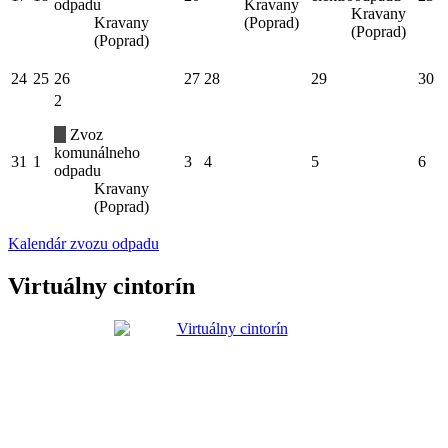
odpadu
Kravany
Kravany
Kravany
(Poprad)
(Poprad)
(Poprad)
24
25
26
27
28
29
30
2
Zvoz
komunálneho
31
1
3
4
5
6
odpadu
Kravany
(Poprad)
Kalendár zvozu odpadu
Virtuálny cintorín