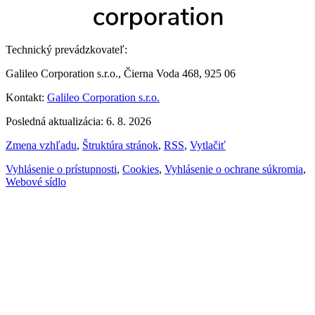
Technický prevádzkovateľ:
Galileo Corporation s.r.o., Čierna Voda 468, 925 06
Kontakt:
Galileo Corporation s.r.o.
Posledná aktualizácia: 6. 8. 2026
Zmena vzhľadu
,
Štruktúra stránok
,
RSS
,
Vytlačiť
Vyhlásenie o prístupnosti
,
Cookies
,
Vyhlásenie o ochrane súkromia
,
Webové sídlo