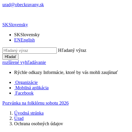
urad@obeckravany.sk
SK
Slovensky
SK
Slovensky
EN
English
Hľadaný výraz
Hľadať
rozšírené vyhľadávanie
Rýchle odkazy
Informácie, ktoré by vás mohli zaujímať
Organizácie
Mobilná aplikácia
Facebook
Pozvánka na folklórnu sobotu 2026
Úvodná stránka
Úrad
Ochrana osobných údajov