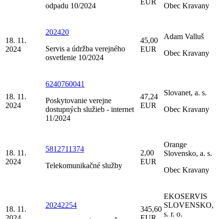
EUR
odpadu 10/2024
Obec Kravany
202420
Adam Valluš
18. 11.
45,00
Servis a údržba verejného
2024
EUR
Obec Kravany
osvetlenie 10/2024
6240760041
Slovanet, a. s.
18. 11.
47,24
Poskytovanie verejne
2024
EUR
dostupných služieb - internet
Obec Kravany
11/2024
Orange
5812711374
18. 11.
2,00
Slovensko, a. s.
2024
EUR
Telekomunikačné služby
Obec Kravany
EKOSERVIS
20242254
SLOVENSKO,
18. 11.
345,60
s. r. o.
2024
EUR