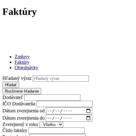
Faktúry
Zmluvy
Faktúry
Objednávky
Hľadaný výraz
Hľadať
Rozšírené hľadanie
Dodávateľ
IČO Dodávatelia
Dátum zverejnenia od
Dátum zverejnenia do
Zverejnený v roku
Číslo faktúry