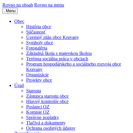
Rovno na obsah
Rovno na menu
Menu
Obec
História obce
Súčasnosť
Územný plán obce Kravany
Symboly obce
Fotogaléria
Základná škola s materskou školou
Terénna sociálna práca v obciach
Program hospodárskeho a sociálneho rozvoja obce
Kravany
Organizácie
Projekty obce
Úrad
Starosta
Zástupca starostu obce
Hlavný kontrolór obce
Poslanci OZ
Komisie OZ
Správne poplatky
Tlačivá a dokumenty
Ochrana osobných údajov