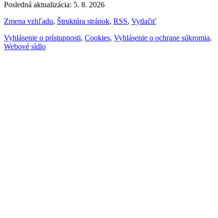
Posledná aktualizácia: 5. 8. 2026
Zmena vzhľadu
,
Štruktúra stránok
,
RSS
,
Vytlačiť
Vyhlásenie o prístupnosti
,
Cookies
,
Vyhlásenie o ochrane súkromia
,
Webové sídlo