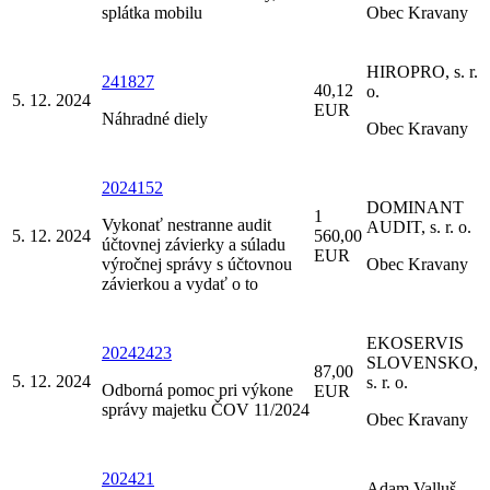
splátka mobilu
Obec Kravany
HIROPRO, s. r.
241827
40,12
o.
5. 12. 2024
EUR
Náhradné diely
Obec Kravany
2024152
DOMINANT
1
Vykonať nestranne audit
AUDIT, s. r. o.
5. 12. 2024
560,00
účtovnej závierky a súladu
EUR
výročnej správy s účtovnou
Obec Kravany
závierkou a vydať o to
EKOSERVIS
20242423
SLOVENSKO,
87,00
5. 12. 2024
s. r. o.
Odborná pomoc pri výkone
EUR
správy majetku ČOV 11/2024
Obec Kravany
202421
Adam Valluš