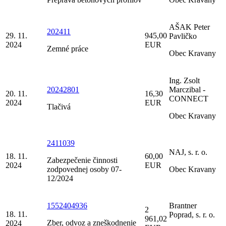
AŠAK Peter
202411
29. 11.
945,00
Pavličko
2024
EUR
Zemné práce
Obec Kravany
Ing. Zsolt
20242801
Marczibal -
20. 11.
16,30
CONNECT
2024
EUR
Tlačivá
Obec Kravany
2411039
NAJ, s. r. o.
18. 11.
60,00
Zabezpečenie činnosti
2024
EUR
zodpovednej osoby 07-
Obec Kravany
12/2024
1552404936
Brantner
2
18. 11.
Poprad, s. r. o.
961,02
Zber, odvoz a zneškodnenie
2024