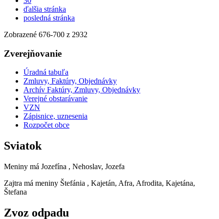
30
ďalšia stránka
posledná stránka
Zobrazené
676
-
700
z 2932
Zverejňovanie
Úradná tabuľa
Zmluvy, Faktúry, Objednávky
Archív Faktúry, Zmluvy, Objednávky
Verejné obstarávanie
VZN
Zápisnice, uznesenia
Rozpočet obce
Sviatok
Meniny má
Jozefína
, Nehoslav, Jozefa
Zajtra má meniny
Štefánia
, Kajetán, Afra, Afrodita, Kajetána,
Štefana
Zvoz odpadu