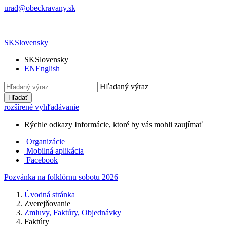
urad@obeckravany.sk
SK
Slovensky
SK
Slovensky
EN
English
Hľadaný výraz
Hľadať
rozšírené vyhľadávanie
Rýchle odkazy
Informácie, ktoré by vás mohli zaujímať
Organizácie
Mobilná aplikácia
Facebook
Pozvánka na folklórnu sobotu 2026
Úvodná stránka
Zverejňovanie
Zmluvy, Faktúry, Objednávky
Faktúry