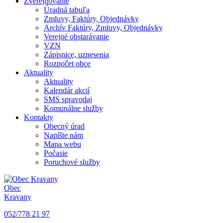
Zverejňovanie
Úradná tabuľa
Zmluvy, Faktúry, Objednávky
Archív Faktúry, Zmluvy, Objednávky
Verejné obstarávanie
VZN
Zápisnice, uznesenia
Rozpočet obce
Aktuality
Aktuality
Kalendár akcií
SMS spravodaj
Komunálne služby
Kontakty
Obecný úrad
Napíšte nám
Mapa webu
Počasie
Poruchové služby
Obec
Kravany
052/778 21 97