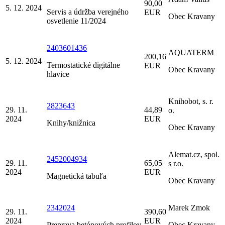
90,00
5. 12. 2024
Servis a údržba verejného
EUR
Obec Kravany
osvetlenie 11/2024
2403601436
AQUATERM
200,16
5. 12. 2024
Termostatické digitálne
EUR
Obec Kravany
hlavice
Knihobot, s. r.
2823643
29. 11.
44,89
o.
2024
EUR
Knihy/knižnica
Obec Kravany
Alemat.cz, spol.
2452004934
29. 11.
65,05
s r.o.
2024
EUR
Magnetická tabuľa
Obec Kravany
2342024
Marek Zmok
29. 11.
390,60
2024
EUR
Preprava betónových profilov
Obec Kravany