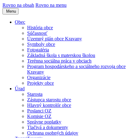
Rovno na obsah
Rovno na menu
Menu
Obec
História obce
Súčasnosť
Územný plán obce Kravany
Symboly obce
Fotogaléria
Základná škola s materskou školou
Terénna sociálna práca v obciach
Program hospodárskeho a sociálneho rozvoja obce
Kravany
Organizácie
Projekty obce
Úrad
Starosta
Zástupca starostu obce
Hlavný kontrolór obce
Poslanci OZ
Komisie OZ
Správne poplatky
Tlačivá a dokumenty
Ochrana osobných údajov