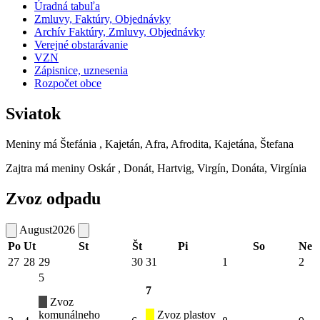
Úradná tabuľa
Zmluvy, Faktúry, Objednávky
Archív Faktúry, Zmluvy, Objednávky
Verejné obstarávanie
VZN
Zápisnice, uznesenia
Rozpočet obce
Sviatok
Meniny má
Štefánia
, Kajetán, Afra, Afrodita, Kajetána, Štefana
Zajtra má meniny
Oskár
, Donát, Hartvig, Virgín, Donáta, Virgínia
Zvoz odpadu
August
2026
Po
Ut
St
Št
Pi
So
Ne
27
28
29
30
31
1
2
5
7
Zvoz
komunálneho
Zvoz plastov