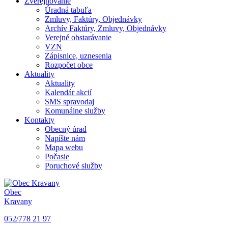
Zverejňovanie
Úradná tabuľa
Zmluvy, Faktúry, Objednávky
Archív Faktúry, Zmluvy, Objednávky
Verejné obstarávanie
VZN
Zápisnice, uznesenia
Rozpočet obce
Aktuality
Aktuality
Kalendár akcií
SMS spravodaj
Komunálne služby
Kontakty
Obecný úrad
Napíšte nám
Mapa webu
Počasie
Poruchové služby
Obec
Kravany
052/778 21 97