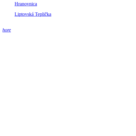
Hranovnica
Liptovská Teplička
hore