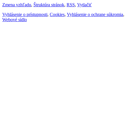
Zmena vzhľadu
,
Štruktúra stránok
,
RSS
,
Vytlačiť
Vyhlásenie o prístupnosti
,
Cookies
,
Vyhlásenie o ochrane súkromia
,
Webové sídlo