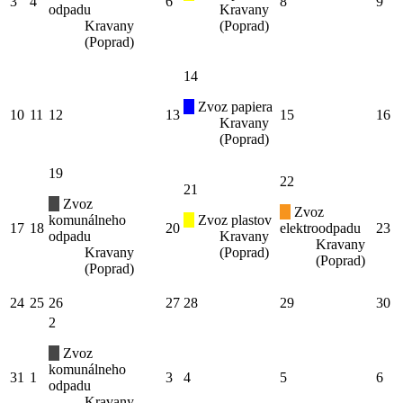
3
4
6
8
9
odpadu
Kravany
Kravany
(Poprad)
(Poprad)
14
Zvoz papiera
10
11
12
13
15
16
Kravany
(Poprad)
19
22
21
Zvoz
Zvoz
komunálneho
Zvoz plastov
17
18
20
elektroodpadu
23
odpadu
Kravany
Kravany
Kravany
(Poprad)
(Poprad)
(Poprad)
24
25
26
27
28
29
30
2
Zvoz
komunálneho
31
1
3
4
5
6
odpadu
Kravany