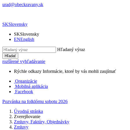
urad@obeckravany.sk
SK
Slovensky
SK
Slovensky
EN
English
Hľadaný výraz
Hľadať
rozšírené vyhľadávanie
Rýchle odkazy
Informácie, ktoré by vás mohli zaujímať
Organizácie
Mobilná aplikácia
Facebook
Pozvánka na folklórnu sobotu 2026
Úvodná stránka
Zverejňovanie
Zmluvy, Faktúry, Objednávky
Zmluvy