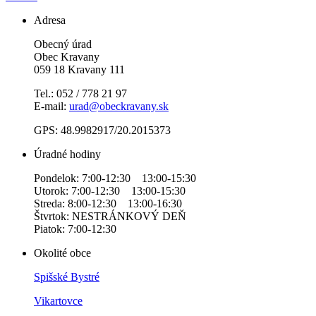
Adresa
Obecný úrad
Obec Kravany
059 18 Kravany 111
Tel.: 052 / 778 21 97
E-mail:
urad@obeckravany.sk
GPS: 48.9982917/20.2015373
Úradné hodiny
Pondelok: 7:00-12:30 13:00-15:30
Utorok: 7:00-12:30 13:00-15:30
Streda: 8:00-12:30 13:00-16:30
Štvrtok: NESTRÁNKOVÝ DEŇ
Piatok: 7:00-12:30
Okolité obce
Spišské Bystré
Vikartovce