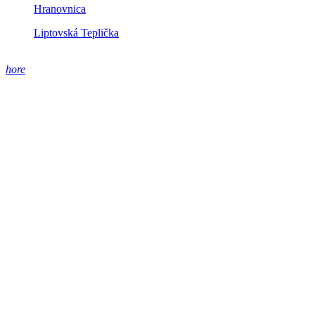
Hranovnica
Liptovská Teplička
hore