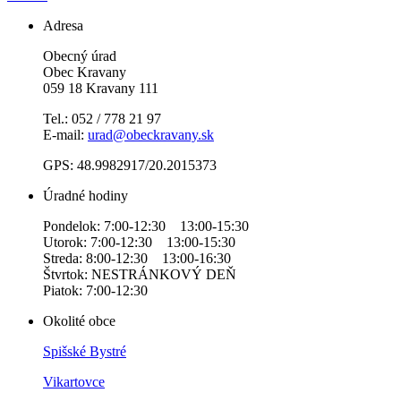
Adresa
Obecný úrad
Obec Kravany
059 18 Kravany 111
Tel.: 052 / 778 21 97
E-mail:
urad@obeckravany.sk
GPS: 48.9982917/20.2015373
Úradné hodiny
Pondelok: 7:00-12:30 13:00-15:30
Utorok: 7:00-12:30 13:00-15:30
Streda: 8:00-12:30 13:00-16:30
Štvrtok: NESTRÁNKOVÝ DEŇ
Piatok: 7:00-12:30
Okolité obce
Spišské Bystré
Vikartovce