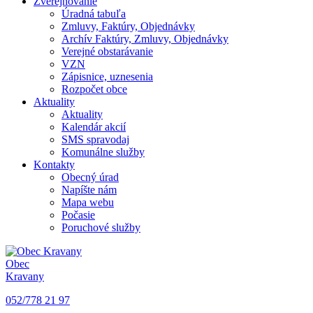
Zverejňovanie
Úradná tabuľa
Zmluvy, Faktúry, Objednávky
Archív Faktúry, Zmluvy, Objednávky
Verejné obstarávanie
VZN
Zápisnice, uznesenia
Rozpočet obce
Aktuality
Aktuality
Kalendár akcií
SMS spravodaj
Komunálne služby
Kontakty
Obecný úrad
Napíšte nám
Mapa webu
Počasie
Poruchové služby
Obec
Kravany
052/778 21 97