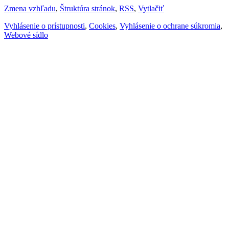
Zmena vzhľadu
,
Štruktúra stránok
,
RSS
,
Vytlačiť
Vyhlásenie o prístupnosti
,
Cookies
,
Vyhlásenie o ochrane súkromia
,
Webové sídlo