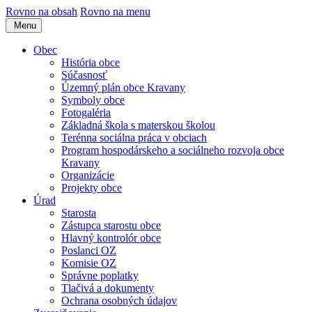
Rovno na obsah
Rovno na menu
Menu
Obec
História obce
Súčasnosť
Územný plán obce Kravany
Symboly obce
Fotogaléria
Základná škola s materskou školou
Terénna sociálna práca v obciach
Program hospodárskeho a sociálneho rozvoja obce
Kravany
Organizácie
Projekty obce
Úrad
Starosta
Zástupca starostu obce
Hlavný kontrolór obce
Poslanci OZ
Komisie OZ
Správne poplatky
Tlačivá a dokumenty
Ochrana osobných údajov