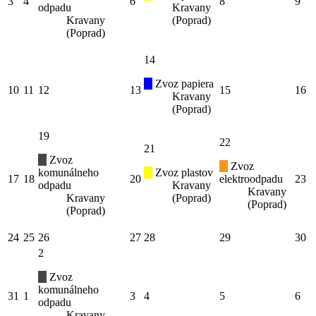
3
4
6
8
9
odpadu
Kravany
Kravany
(Poprad)
(Poprad)
14
Zvoz papiera
10
11
12
13
15
16
Kravany
(Poprad)
19
22
21
Zvoz
Zvoz
komunálneho
Zvoz plastov
17
18
20
elektroodpadu
23
odpadu
Kravany
Kravany
Kravany
(Poprad)
(Poprad)
(Poprad)
24
25
26
27
28
29
30
2
Zvoz
komunálneho
31
1
3
4
5
6
odpadu
Kravany