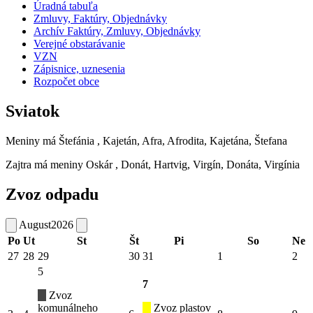
Úradná tabuľa
Zmluvy, Faktúry, Objednávky
Archív Faktúry, Zmluvy, Objednávky
Verejné obstarávanie
VZN
Zápisnice, uznesenia
Rozpočet obce
Sviatok
Meniny má
Štefánia
, Kajetán, Afra, Afrodita, Kajetána, Štefana
Zajtra má meniny
Oskár
, Donát, Hartvig, Virgín, Donáta, Virgínia
Zvoz odpadu
August
2026
Po
Ut
St
Št
Pi
So
Ne
27
28
29
30
31
1
2
5
7
Zvoz
komunálneho
Zvoz plastov