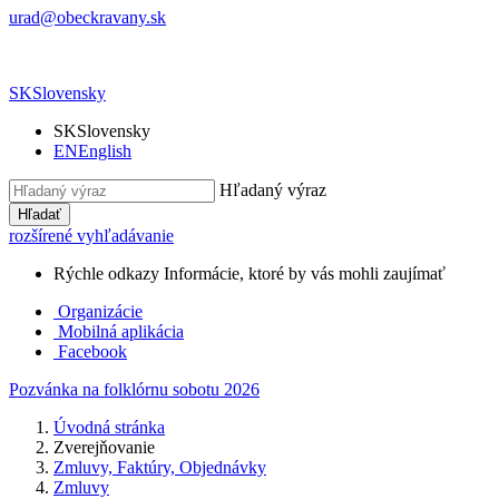
urad@obeckravany.sk
SK
Slovensky
SK
Slovensky
EN
English
Hľadaný výraz
Hľadať
rozšírené vyhľadávanie
Rýchle odkazy
Informácie, ktoré by vás mohli zaujímať
Organizácie
Mobilná aplikácia
Facebook
Pozvánka na folklórnu sobotu 2026
Úvodná stránka
Zverejňovanie
Zmluvy, Faktúry, Objednávky
Zmluvy