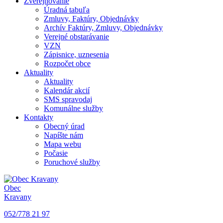
Zverejňovanie
Úradná tabuľa
Zmluvy, Faktúry, Objednávky
Archív Faktúry, Zmluvy, Objednávky
Verejné obstarávanie
VZN
Zápisnice, uznesenia
Rozpočet obce
Aktuality
Aktuality
Kalendár akcií
SMS spravodaj
Komunálne služby
Kontakty
Obecný úrad
Napíšte nám
Mapa webu
Počasie
Poruchové služby
Obec
Kravany
052/778 21 97