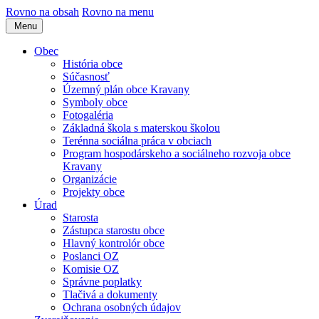
Rovno na obsah
Rovno na menu
Menu
Obec
História obce
Súčasnosť
Územný plán obce Kravany
Symboly obce
Fotogaléria
Základná škola s materskou školou
Terénna sociálna práca v obciach
Program hospodárskeho a sociálneho rozvoja obce
Kravany
Organizácie
Projekty obce
Úrad
Starosta
Zástupca starostu obce
Hlavný kontrolór obce
Poslanci OZ
Komisie OZ
Správne poplatky
Tlačivá a dokumenty
Ochrana osobných údajov