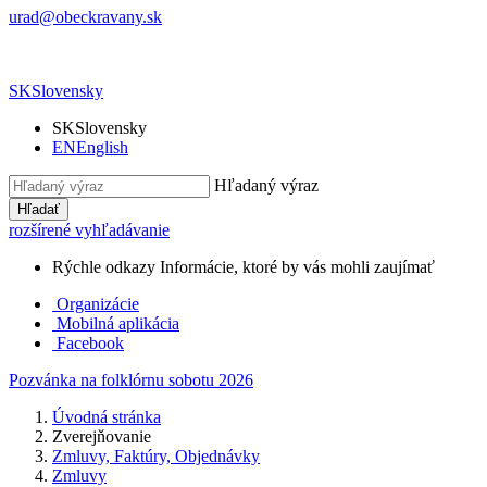
urad@obeckravany.sk
SK
Slovensky
SK
Slovensky
EN
English
Hľadaný výraz
Hľadať
rozšírené vyhľadávanie
Rýchle odkazy
Informácie, ktoré by vás mohli zaujímať
Organizácie
Mobilná aplikácia
Facebook
Pozvánka na folklórnu sobotu 2026
Úvodná stránka
Zverejňovanie
Zmluvy, Faktúry, Objednávky
Zmluvy