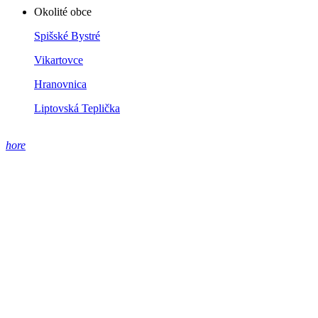
Okolité obce
Spišské Bystré
Vikartovce
Hranovnica
Liptovská Teplička
hore