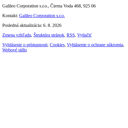
Galileo Corporation s.r.o., Čierna Voda 468, 925 06
Kontakt:
Galileo Corporation s.r.o.
Posledná aktualizácia: 6. 8. 2026
Zmena vzhľadu
,
Štruktúra stránok
,
RSS
,
Vytlačiť
Vyhlásenie o prístupnosti
,
Cookies
,
Vyhlásenie o ochrane súkromia
,
Webové sídlo