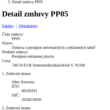
Detail zmluvy PP05
Detail zmluvy PP05
Faktúry
|
Objednávky
Číslo zmluvy:
PP05
Názov:
Zmluva o prenájme informačných a reklamných tabúľ
Predmet zmluvy:
Prenájom reklamnej plochy
Cena:
749,76 EUR Sedemstoštyridsaťdeväť € 76/100
1. Zmluvná strana:
Obec Kravany
IČO:
00326291
DIČ:
2020674920
2. Zmluvná strana: