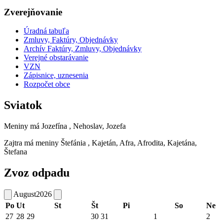
Zverejňovanie
Úradná tabuľa
Zmluvy, Faktúry, Objednávky
Archív Faktúry, Zmluvy, Objednávky
Verejné obstarávanie
VZN
Zápisnice, uznesenia
Rozpočet obce
Sviatok
Meniny má
Jozefína
, Nehoslav, Jozefa
Zajtra má meniny
Štefánia
, Kajetán, Afra, Afrodita, Kajetána,
Štefana
Zvoz odpadu
August
2026
Po
Ut
St
Št
Pi
So
Ne
27
28
29
30
31
1
2