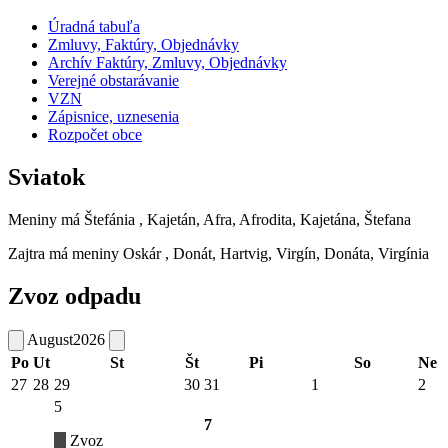
Úradná tabuľa
Zmluvy, Faktúry, Objednávky
Archív Faktúry, Zmluvy, Objednávky
Verejné obstarávanie
VZN
Zápisnice, uznesenia
Rozpočet obce
Sviatok
Meniny má
Štefánia
, Kajetán, Afra, Afrodita, Kajetána, Štefana
Zajtra má meniny
Oskár
, Donát, Hartvig, Virgín, Donáta, Virgínia
Zvoz odpadu
August
2026
Po
Ut
St
Št
Pi
So
Ne
27
28
29
30
31
1
2
5
7
Zvoz