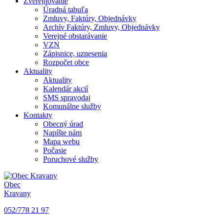
Zverejňovanie
Úradná tabuľa
Zmluvy, Faktúry, Objednávky
Archív Faktúry, Zmluvy, Objednávky
Verejné obstarávanie
VZN
Zápisnice, uznesenia
Rozpočet obce
Aktuality
Aktuality
Kalendár akcií
SMS spravodaj
Komunálne služby
Kontakty
Obecný úrad
Napíšte nám
Mapa webu
Počasie
Poruchové služby
Obec
Kravany
052/778 21 97