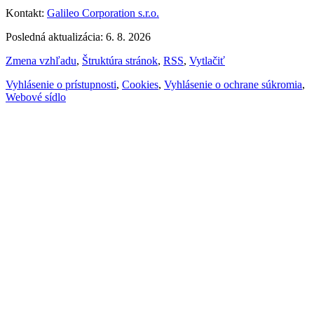
Kontakt:
Galileo Corporation s.r.o.
Posledná aktualizácia: 6. 8. 2026
Zmena vzhľadu
,
Štruktúra stránok
,
RSS
,
Vytlačiť
Vyhlásenie o prístupnosti
,
Cookies
,
Vyhlásenie o ochrane súkromia
,
Webové sídlo