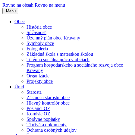
Rovno na obsah
Rovno na menu
Menu
Obec
História obce
Súčasnosť
Územný plán obce Kravany
Symboly obce
Fotogaléria
Základná škola s materskou školou
Terénna sociálna práca v obciach
Program hospodárskeho a sociálneho rozvoja obce
Kravany
Organizácie
Projekty obce
Úrad
Starosta
Zástupca starostu obce
Hlavný kontrolór obce
Poslanci OZ
Komisie OZ
Správne poplatky
Tlačivá a dokumenty
Ochrana osobných údajov