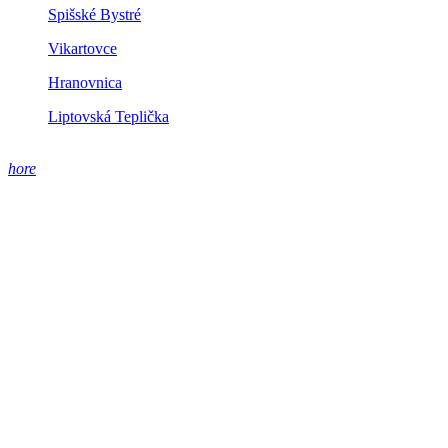
Spišské Bystré
Vikartovce
Hranovnica
Liptovská Teplička
hore