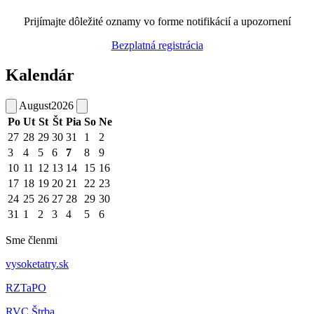
Prijímajte dôležité oznamy vo forme notifikácií a upozornení
Bezplatná registrácia
Kalendár
August
2026
Po
Ut
St
Št
Pia
So
Ne
27
28
29
30
31
1
2
3
4
5
6
7
8
9
10
11
12
13
14
15
16
17
18
19
20
21
22
23
24
25
26
27
28
29
30
31
1
2
3
4
5
6
Sme členmi
vysoketatry.sk
RZTaPO
RVC Štrba