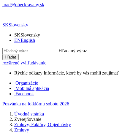
urad@obeckravany.sk
SK
Slovensky
SK
Slovensky
EN
English
Hľadaný výraz
Hľadať
rozšírené vyhľadávanie
Rýchle odkazy
Informácie, ktoré by vás mohli zaujímať
Organizácie
Mobilná aplikácia
Facebook
Pozvánka na folklórnu sobotu 2026
Úvodná stránka
Zverejňovanie
Zmluvy, Faktúry, Objednávky
Zmluvy