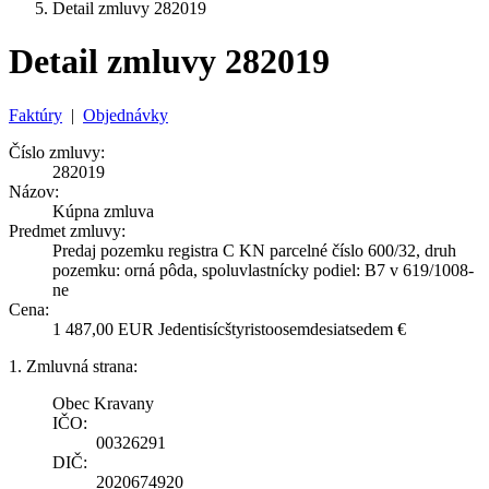
Detail zmluvy 282019
Detail zmluvy 282019
Faktúry
|
Objednávky
Číslo zmluvy:
282019
Názov:
Kúpna zmluva
Predmet zmluvy:
Predaj pozemku registra C KN parcelné číslo 600/32, druh
pozemku: orná pôda, spoluvlastnícky podiel: B7 v 619/1008-
ne
Cena:
1 487,00 EUR Jedentisícštyristoosemdesiatsedem €
1. Zmluvná strana:
Obec Kravany
IČO:
00326291
DIČ:
2020674920