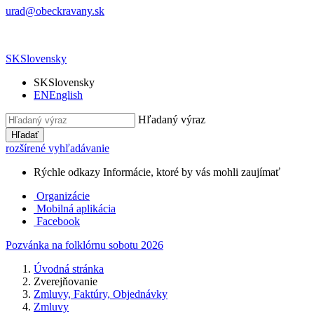
urad@obeckravany.sk
SK
Slovensky
SK
Slovensky
EN
English
Hľadaný výraz
Hľadať
rozšírené vyhľadávanie
Rýchle odkazy
Informácie, ktoré by vás mohli zaujímať
Organizácie
Mobilná aplikácia
Facebook
Pozvánka na folklórnu sobotu 2026
Úvodná stránka
Zverejňovanie
Zmluvy, Faktúry, Objednávky
Zmluvy