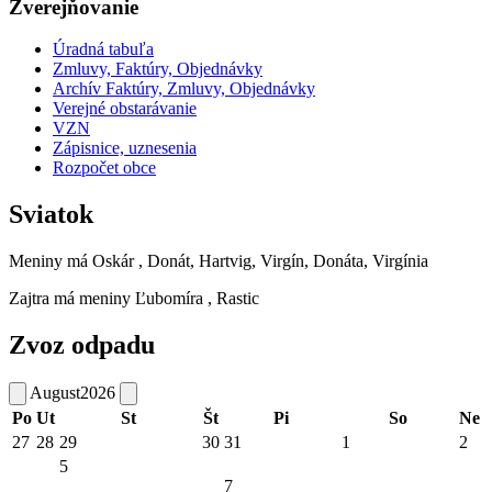
Zverejňovanie
Úradná tabuľa
Zmluvy, Faktúry, Objednávky
Archív Faktúry, Zmluvy, Objednávky
Verejné obstarávanie
VZN
Zápisnice, uznesenia
Rozpočet obce
Sviatok
Meniny má
Oskár
, Donát, Hartvig, Virgín, Donáta, Virgínia
Zajtra má meniny
Ľubomíra
, Rastic
Zvoz odpadu
August
2026
Po
Ut
St
Št
Pi
So
Ne
27
28
29
30
31
1
2
5
7