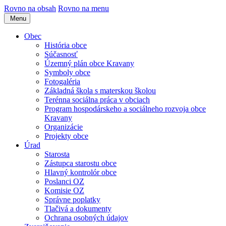
Rovno na obsah
Rovno na menu
Menu
Obec
História obce
Súčasnosť
Územný plán obce Kravany
Symboly obce
Fotogaléria
Základná škola s materskou školou
Terénna sociálna práca v obciach
Program hospodárskeho a sociálneho rozvoja obce
Kravany
Organizácie
Projekty obce
Úrad
Starosta
Zástupca starostu obce
Hlavný kontrolór obce
Poslanci OZ
Komisie OZ
Správne poplatky
Tlačivá a dokumenty
Ochrana osobných údajov