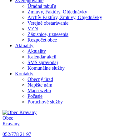
Zverejňovanie
Úradná tabuľa
Zmluvy, Faktúry, Objednávky
Archív Faktúry, Zmluvy, Objednávky
Verejné obstarávanie
VZN
Zápisnice, uznesenia
Rozpočet obce
Aktuality
Aktuality
Kalendár akcií
SMS spravodaj
Komunálne služby
Kontakty
Obecný úrad
Napíšte nám
Mapa webu
Počasie
Poruchové služby
Obec
Kravany
052/778 21 97