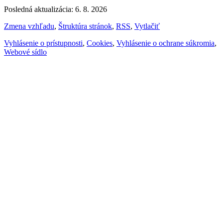
Posledná aktualizácia: 6. 8. 2026
Zmena vzhľadu
,
Štruktúra stránok
,
RSS
,
Vytlačiť
Vyhlásenie o prístupnosti
,
Cookies
,
Vyhlásenie o ochrane súkromia
,
Webové sídlo