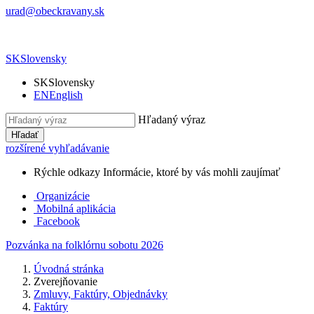
urad@obeckravany.sk
SK
Slovensky
SK
Slovensky
EN
English
Hľadaný výraz
Hľadať
rozšírené vyhľadávanie
Rýchle odkazy
Informácie, ktoré by vás mohli zaujímať
Organizácie
Mobilná aplikácia
Facebook
Pozvánka na folklórnu sobotu 2026
Úvodná stránka
Zverejňovanie
Zmluvy, Faktúry, Objednávky
Faktúry