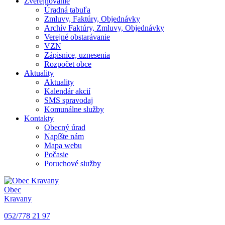
Zverejňovanie
Úradná tabuľa
Zmluvy, Faktúry, Objednávky
Archív Faktúry, Zmluvy, Objednávky
Verejné obstarávanie
VZN
Zápisnice, uznesenia
Rozpočet obce
Aktuality
Aktuality
Kalendár akcií
SMS spravodaj
Komunálne služby
Kontakty
Obecný úrad
Napíšte nám
Mapa webu
Počasie
Poruchové služby
Obec
Kravany
052/778 21 97