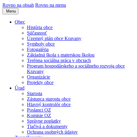
Rovno na obsah
Rovno na menu
Menu
Obec
História obce
Súčasnosť
Územný plán obce Kravany
Symboly obce
Fotogaléria
Základná škola s materskou školou
Terénna sociálna práca v obciach
Program hospodárskeho a sociálneho rozvoja obce
Kravany
Organizácie
Projekty obce
Úrad
Starosta
Zástupca starostu obce
Hlavný kontrolór obce
Poslanci OZ
Komisie OZ
Správne poplatky
Tlačivá a dokumenty
Ochrana osobných údajov