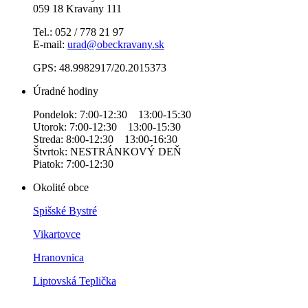
059 18 Kravany 111
Tel.: 052 / 778 21 97
E-mail:
urad@obeckravany.sk
GPS: 48.9982917/20.2015373
Úradné hodiny
Pondelok: 7:00-12:30 13:00-15:30
Utorok: 7:00-12:30 13:00-15:30
Streda: 8:00-12:30 13:00-16:30
Štvrtok: NESTRÁNKOVÝ DEŇ
Piatok: 7:00-12:30
Okolité obce
Spišské Bystré
Vikartovce
Hranovnica
Liptovská Teplička