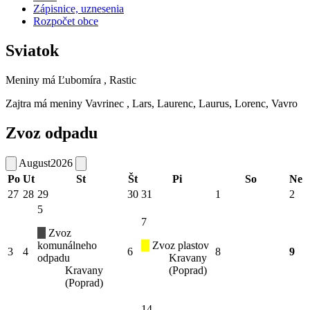
Zápisnice, uznesenia
Rozpočet obce
Sviatok
Meniny má
Ľubomíra
, Rastic
Zajtra má meniny
Vavrinec
, Lars, Laurenc, Laurus, Lorenc, Vavro
Zvoz odpadu
August
2026
Po
Ut
St
Št
Pi
So
Ne
27
28
29
30
31
1
2
5
7
Zvoz
komunálneho
Zvoz plastov
3
4
6
8
9
odpadu
Kravany
Kravany
(Poprad)
(Poprad)
14