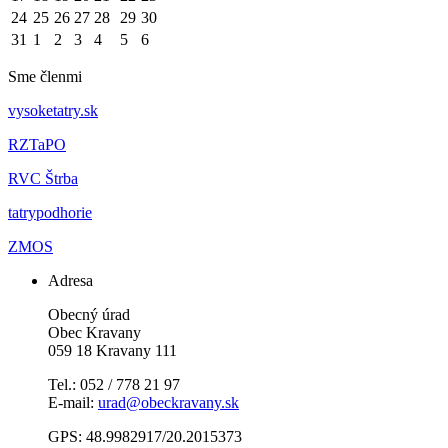
24
25
26
27
28
29
30
31
1
2
3
4
5
6
Sme členmi
vysoketatry.sk
RZTaPO
RVC Štrba
tatrypodhorie
ZMOS
Adresa
Obecný úrad
Obec Kravany
059 18 Kravany 111
Tel.: 052 / 778 21 97
E-mail:
urad@obeckravany.sk
GPS: 48.9982917/20.2015373