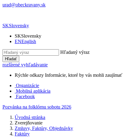
urad@obeckravany.sk
SK
Slovensky
SK
Slovensky
EN
English
Hľadaný výraz
Hľadať
rozšírené vyhľadávanie
Rýchle odkazy
Informácie, ktoré by vás mohli zaujímať
Organizácie
Mobilná aplikácia
Facebook
Pozvánka na folklórnu sobotu 2026
Úvodná stránka
Zverejňovanie
Zmluvy, Faktúry, Objednávky
Faktúry