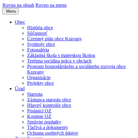
Rovno na obsah
Rovno na menu
Menu
Obec
História obce
Súčasnosť
Územný plán obce Kravany
Symboly obce
Fotogaléria
Základná škola s materskou školou
Terénna sociálna práca v obciach
Program hospodárskeho a sociálneho rozvoja obce
Kravany
Organizácie
Projekty obce
Úrad
Starosta
Zástupca starostu obce
Hlavný kontrolór obce
Poslanci OZ
Komisie OZ
Správne poplatky
Tlačivá a dokumenty
Ochrana osobných údajov