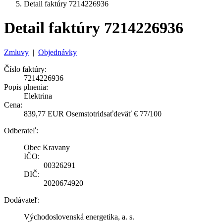
Detail faktúry 7214226936
Detail faktúry 7214226936
Zmluvy
|
Objednávky
Číslo faktúry:
7214226936
Popis plnenia:
Elektrina
Cena:
839,77 EUR Osemstotridsaťdeväť € 77/100
Odberateľ:
Obec Kravany
IČO:
00326291
DIČ:
2020674920
Dodávateľ:
Východoslovenská energetika, a. s.