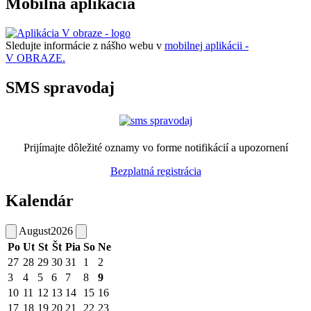
Mobilná aplikácia
Sledujte informácie z nášho webu v
mobilnej aplikácii -
V OBRAZE.
SMS spravodaj
Prijímajte dôležité oznamy vo forme notifikácií a upozornení
Bezplatná registrácia
Kalendár
August
2026
Po
Ut
St
Št
Pia
So
Ne
27
28
29
30
31
1
2
3
4
5
6
7
8
9
10
11
12
13
14
15
16
17
18
19
20
21
22
23