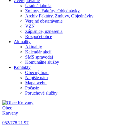
Zverejňovanie
Úradná tabuľa
Zmluvy, Faktúry, Objednávky
Archív Faktúry, Zmluvy, Objednávky
Verejné obstarávanie
VZN
Zápisnice, uznesenia
Rozpočet obce
Aktuality
Aktuality
Kalendár akcií
SMS spravodaj
Komunálne služby
Kontakty
Obecný úrad
Napíšte nám
Mapa webu
Počasie
Poruchové služby
Obec
Kravany
052/778 21 97