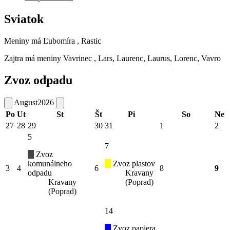
Sviatok
Meniny má
Ľubomíra
, Rastic
Zajtra má meniny
Vavrinec
, Lars, Laurenc, Laurus, Lorenc, Vavro
Zvoz odpadu
August
2026
Po
Ut
St
Št
Pi
So
Ne
27
28
29
30
31
1
2
5
7
Zvoz
komunálneho
Zvoz plastov
3
4
6
8
9
odpadu
Kravany
Kravany
(Poprad)
(Poprad)
14
Zvoz papiera