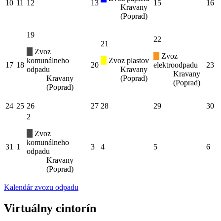
10
11
12
13
15
16
Kravany
(Poprad)
19
22
21
Zvoz
Zvoz
komunálneho
Zvoz plastov
17
18
20
elektroodpadu
23
odpadu
Kravany
Kravany
Kravany
(Poprad)
(Poprad)
(Poprad)
24
25
26
27
28
29
30
2
Zvoz
komunálneho
31
1
3
4
5
6
odpadu
Kravany
(Poprad)
Kalendár zvozu odpadu
Virtuálny cintorín