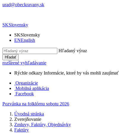
urad@obeckravany.sk
SK
Slovensky
SK
Slovensky
EN
English
Hľadaný výraz
Hľadať
rozšírené vyhľadávanie
Rýchle odkazy
Informácie, ktoré by vás mohli zaujímať
Organizácie
Mobilná aplikácia
Facebook
Pozvánka na folklórnu sobotu 2026
Úvodná stránka
Zverejňovanie
Zmluvy, Faktúry, Objednávky
Faktúry