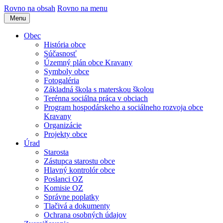
Rovno na obsah
Rovno na menu
Menu
Obec
História obce
Súčasnosť
Územný plán obce Kravany
Symboly obce
Fotogaléria
Základná škola s materskou školou
Terénna sociálna práca v obciach
Program hospodárskeho a sociálneho rozvoja obce
Kravany
Organizácie
Projekty obce
Úrad
Starosta
Zástupca starostu obce
Hlavný kontrolór obce
Poslanci OZ
Komisie OZ
Správne poplatky
Tlačivá a dokumenty
Ochrana osobných údajov