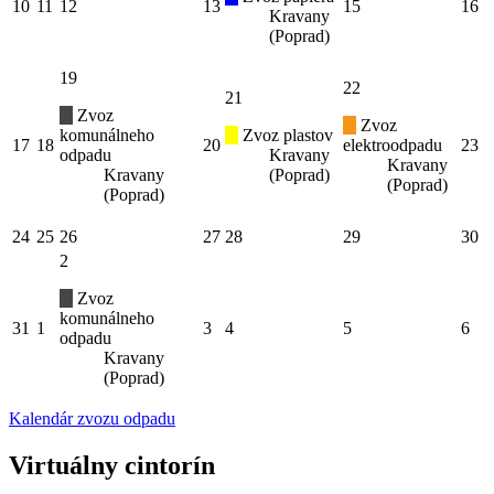
10
11
12
13
15
16
Kravany
(Poprad)
19
22
21
Zvoz
Zvoz
komunálneho
Zvoz plastov
17
18
20
elektroodpadu
23
odpadu
Kravany
Kravany
Kravany
(Poprad)
(Poprad)
(Poprad)
24
25
26
27
28
29
30
2
Zvoz
komunálneho
31
1
3
4
5
6
odpadu
Kravany
(Poprad)
Kalendár zvozu odpadu
Virtuálny cintorín