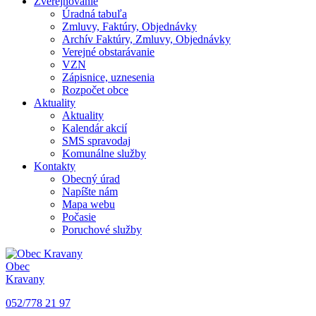
Zverejňovanie
Úradná tabuľa
Zmluvy, Faktúry, Objednávky
Archív Faktúry, Zmluvy, Objednávky
Verejné obstarávanie
VZN
Zápisnice, uznesenia
Rozpočet obce
Aktuality
Aktuality
Kalendár akcií
SMS spravodaj
Komunálne služby
Kontakty
Obecný úrad
Napíšte nám
Mapa webu
Počasie
Poruchové služby
Obec
Kravany
052/778 21 97