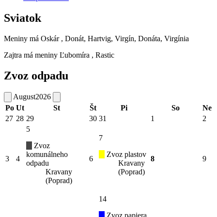
Sviatok
Meniny má
Oskár
, Donát, Hartvig, Virgín, Donáta, Virgínia
Zajtra má meniny
Ľubomíra
, Rastic
Zvoz odpadu
August
2026
Po
Ut
St
Št
Pi
So
Ne
27
28
29
30
31
1
2
5
7
Zvoz
komunálneho
Zvoz plastov
3
4
6
8
9
odpadu
Kravany
Kravany
(Poprad)
(Poprad)
14
Zvoz papiera