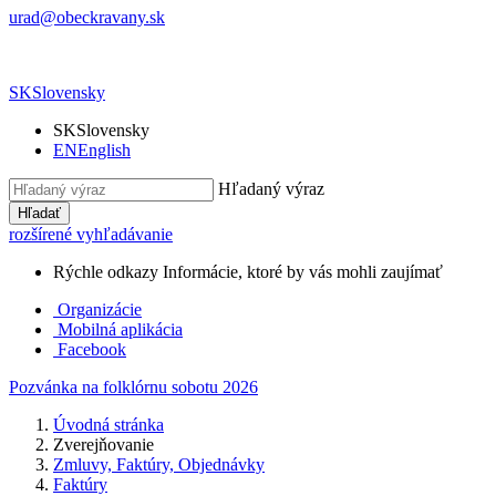
urad@obeckravany.sk
SK
Slovensky
SK
Slovensky
EN
English
Hľadaný výraz
Hľadať
rozšírené vyhľadávanie
Rýchle odkazy
Informácie, ktoré by vás mohli zaujímať
Organizácie
Mobilná aplikácia
Facebook
Pozvánka na folklórnu sobotu 2026
Úvodná stránka
Zverejňovanie
Zmluvy, Faktúry, Objednávky
Faktúry