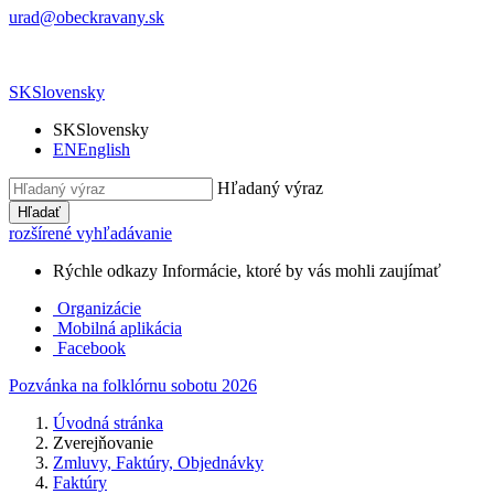
urad@obeckravany.sk
SK
Slovensky
SK
Slovensky
EN
English
Hľadaný výraz
Hľadať
rozšírené vyhľadávanie
Rýchle odkazy
Informácie, ktoré by vás mohli zaujímať
Organizácie
Mobilná aplikácia
Facebook
Pozvánka na folklórnu sobotu 2026
Úvodná stránka
Zverejňovanie
Zmluvy, Faktúry, Objednávky
Faktúry