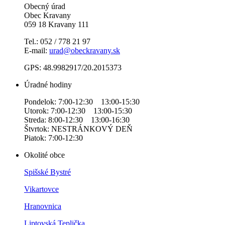
Obecný úrad
Obec Kravany
059 18 Kravany 111
Tel.: 052 / 778 21 97
E-mail:
urad@obeckravany.sk
GPS: 48.9982917/20.2015373
Úradné hodiny
Pondelok: 7:00-12:30 13:00-15:30
Utorok: 7:00-12:30 13:00-15:30
Streda: 8:00-12:30 13:00-16:30
Štvrtok: NESTRÁNKOVÝ DEŇ
Piatok: 7:00-12:30
Okolité obce
Spišské Bystré
Vikartovce
Hranovnica
Liptovská Teplička