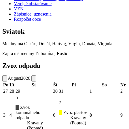
Verejné obstarávanie
VZN
Zápisnice, uznesenia
Rozpočet obce
Sviatok
Meniny má
Oskár
, Donát, Hartvig, Virgín, Donáta, Virgínia
Zajtra má meniny
Ľubomíra
, Rastic
Zvoz odpadu
August
2026
Po
Ut
St
Št
Pi
So
Ne
27
28
29
30
31
1
2
5
7
Zvoz
komunálneho
Zvoz plastov
3
4
6
8
9
odpadu
Kravany
Kravany
(Poprad)
(Poprad)