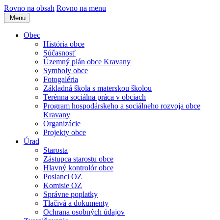
Rovno na obsah
Rovno na menu
Menu
Obec
História obce
Súčasnosť
Územný plán obce Kravany
Symboly obce
Fotogaléria
Základná škola s materskou školou
Terénna sociálna práca v obciach
Program hospodárskeho a sociálneho rozvoja obce
Kravany
Organizácie
Projekty obce
Úrad
Starosta
Zástupca starostu obce
Hlavný kontrolór obce
Poslanci OZ
Komisie OZ
Správne poplatky
Tlačivá a dokumenty
Ochrana osobných údajov