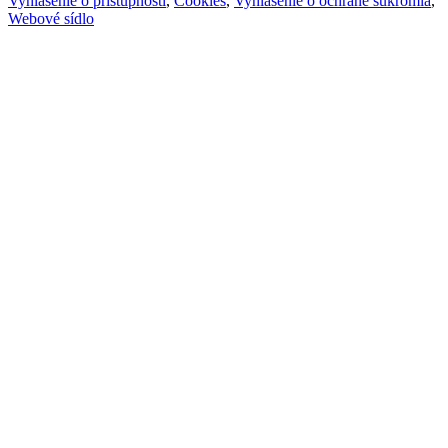
Vyhlásenie o prístupnosti
,
Cookies
,
Vyhlásenie o ochrane súkromia
,
Webové sídlo