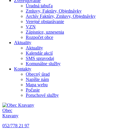
Zverejňovanie
Úradná tabuľa
Zmluvy, Faktúry, Objednávky
Archív Faktúry, Zmluvy, Objednávky
Verejné obstarávanie
VZN
Zápisnice, uznesenia
Rozpočet obce
Aktuality
Aktuality
Kalendár akcií
SMS spravodaj
Komunálne služby
Kontakty
Obecný úrad
Napíšte nám
Mapa webu
Počasie
Poruchové služby
Obec
Kravany
052/778 21 97