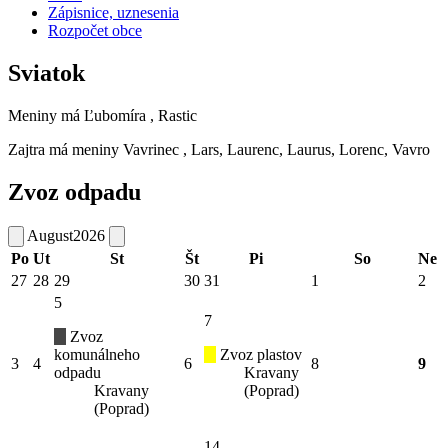
Zápisnice, uznesenia
Rozpočet obce
Sviatok
Meniny má
Ľubomíra
, Rastic
Zajtra má meniny
Vavrinec
, Lars, Laurenc, Laurus, Lorenc, Vavro
Zvoz odpadu
August
2026
Po
Ut
St
Št
Pi
So
Ne
27
28
29
30
31
1
2
5
7
Zvoz
komunálneho
Zvoz plastov
3
4
6
8
9
odpadu
Kravany
Kravany
(Poprad)
(Poprad)
14