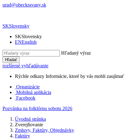
urad@obeckravany.sk
SK
Slovensky
SK
Slovensky
EN
English
Hľadaný výraz
Hľadať
rozšírené vyhľadávanie
Rýchle odkazy
Informácie, ktoré by vás mohli zaujímať
Organizácie
Mobilná aplikácia
Facebook
Pozvánka na folklórnu sobotu 2026
Úvodná stránka
Zverejňovanie
Zmluvy, Faktúry, Objednávky
Faktúry