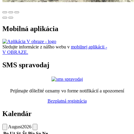
Mobilná aplikácia
Sledujte informácie z nášho webu v
mobilnej aplikácii -
V OBRAZE.
SMS spravodaj
Prijímajte dôležité oznamy vo forme notifikácií a upozornení
Bezplatná registrácia
Kalendár
August
2026
Po
Ut
St
Št
Pia
So
Ne