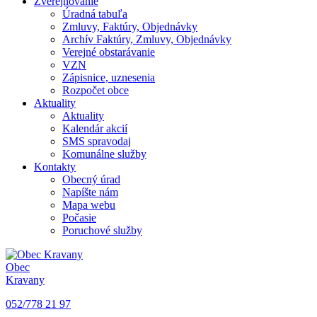
Zverejňovanie
Úradná tabuľa
Zmluvy, Faktúry, Objednávky
Archív Faktúry, Zmluvy, Objednávky
Verejné obstarávanie
VZN
Zápisnice, uznesenia
Rozpočet obce
Aktuality
Aktuality
Kalendár akcií
SMS spravodaj
Komunálne služby
Kontakty
Obecný úrad
Napíšte nám
Mapa webu
Počasie
Poruchové služby
Obec
Kravany
052/778 21 97