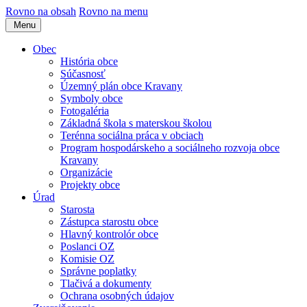
Rovno na obsah
Rovno na menu
Menu
Obec
História obce
Súčasnosť
Územný plán obce Kravany
Symboly obce
Fotogaléria
Základná škola s materskou školou
Terénna sociálna práca v obciach
Program hospodárskeho a sociálneho rozvoja obce
Kravany
Organizácie
Projekty obce
Úrad
Starosta
Zástupca starostu obce
Hlavný kontrolór obce
Poslanci OZ
Komisie OZ
Správne poplatky
Tlačivá a dokumenty
Ochrana osobných údajov