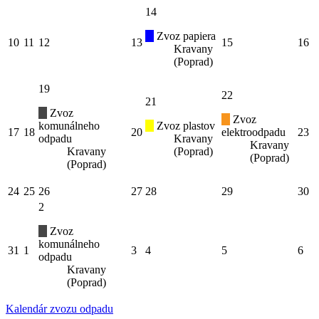
14
Zvoz papiera
10
11
12
13
15
16
Kravany
(Poprad)
19
22
21
Zvoz
Zvoz
komunálneho
Zvoz plastov
17
18
20
elektroodpadu
23
odpadu
Kravany
Kravany
Kravany
(Poprad)
(Poprad)
(Poprad)
24
25
26
27
28
29
30
2
Zvoz
komunálneho
31
1
3
4
5
6
odpadu
Kravany
(Poprad)
Kalendár zvozu odpadu