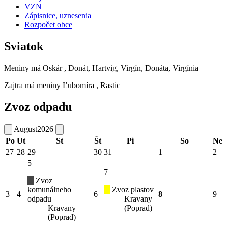
VZN
Zápisnice, uznesenia
Rozpočet obce
Sviatok
Meniny má
Oskár
, Donát, Hartvig, Virgín, Donáta, Virgínia
Zajtra má meniny
Ľubomíra
, Rastic
Zvoz odpadu
August
2026
Po
Ut
St
Št
Pi
So
Ne
27
28
29
30
31
1
2
5
7
Zvoz
komunálneho
Zvoz plastov
3
4
6
8
9
odpadu
Kravany
Kravany
(Poprad)
(Poprad)