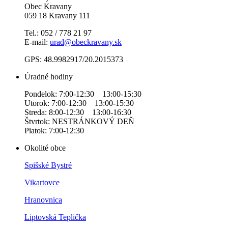
Obec Kravany
059 18 Kravany 111
Tel.: 052 / 778 21 97
E-mail:
urad@obeckravany.sk
GPS: 48.9982917/20.2015373
Úradné hodiny
Pondelok: 7:00-12:30 13:00-15:30
Utorok: 7:00-12:30 13:00-15:30
Streda: 8:00-12:30 13:00-16:30
Štvrtok: NESTRÁNKOVÝ DEŇ
Piatok: 7:00-12:30
Okolité obce
Spišské Bystré
Vikartovce
Hranovnica
Liptovská Teplička