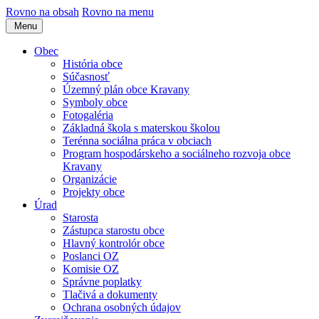
Rovno na obsah
Rovno na menu
Menu
Obec
História obce
Súčasnosť
Územný plán obce Kravany
Symboly obce
Fotogaléria
Základná škola s materskou školou
Terénna sociálna práca v obciach
Program hospodárskeho a sociálneho rozvoja obce
Kravany
Organizácie
Projekty obce
Úrad
Starosta
Zástupca starostu obce
Hlavný kontrolór obce
Poslanci OZ
Komisie OZ
Správne poplatky
Tlačivá a dokumenty
Ochrana osobných údajov