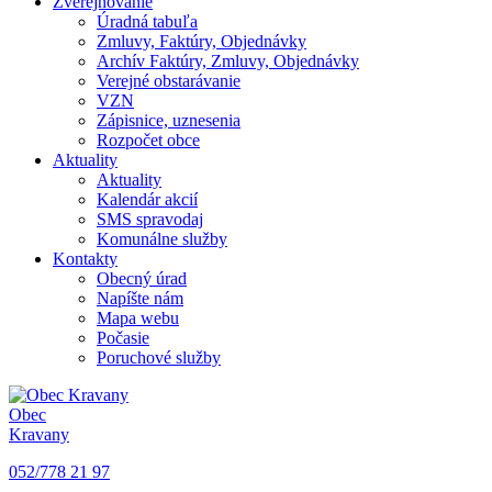
Zverejňovanie
Úradná tabuľa
Zmluvy, Faktúry, Objednávky
Archív Faktúry, Zmluvy, Objednávky
Verejné obstarávanie
VZN
Zápisnice, uznesenia
Rozpočet obce
Aktuality
Aktuality
Kalendár akcií
SMS spravodaj
Komunálne služby
Kontakty
Obecný úrad
Napíšte nám
Mapa webu
Počasie
Poruchové služby
Obec
Kravany
052/778 21 97