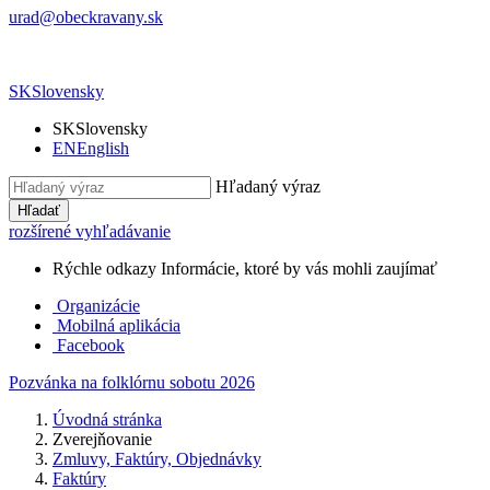
urad@obeckravany.sk
SK
Slovensky
SK
Slovensky
EN
English
Hľadaný výraz
Hľadať
rozšírené vyhľadávanie
Rýchle odkazy
Informácie, ktoré by vás mohli zaujímať
Organizácie
Mobilná aplikácia
Facebook
Pozvánka na folklórnu sobotu 2026
Úvodná stránka
Zverejňovanie
Zmluvy, Faktúry, Objednávky
Faktúry