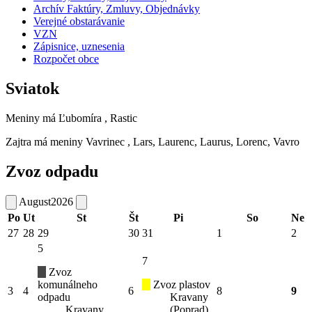
Archív Faktúry, Zmluvy, Objednávky
Verejné obstarávanie
VZN
Zápisnice, uznesenia
Rozpočet obce
Sviatok
Meniny má
Ľubomíra
, Rastic
Zajtra má meniny
Vavrinec
, Lars, Laurenc, Laurus, Lorenc, Vavro
Zvoz odpadu
August
2026
Po
Ut
St
Št
Pi
So
Ne
27
28
29
30
31
1
2
5
7
Zvoz
komunálneho
Zvoz plastov
3
4
6
8
9
odpadu
Kravany
Kravany
(Poprad)