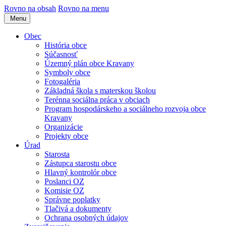
Rovno na obsah
Rovno na menu
Menu
Obec
História obce
Súčasnosť
Územný plán obce Kravany
Symboly obce
Fotogaléria
Základná škola s materskou školou
Terénna sociálna práca v obciach
Program hospodárskeho a sociálneho rozvoja obce
Kravany
Organizácie
Projekty obce
Úrad
Starosta
Zástupca starostu obce
Hlavný kontrolór obce
Poslanci OZ
Komisie OZ
Správne poplatky
Tlačivá a dokumenty
Ochrana osobných údajov