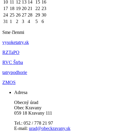
10
11
12
13
14
15
16
17
18
19
20
21
22
23
24
25
26
27
28
29
30
31
1
2
3
4
5
6
Sme členmi
vysoketatry.sk
RZTaPO
RVC Štrba
tatrypodhorie
ZMOS
Adresa
Obecný úrad
Obec Kravany
059 18 Kravany 111
Tel.: 052 / 778 21 97
E-mail:
urad@obeckravany.sk