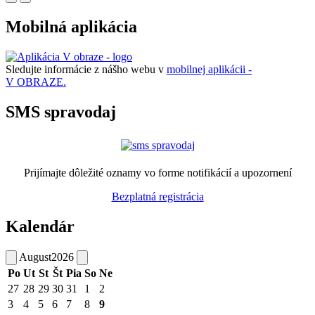
Mobilná aplikácia
Sledujte informácie z nášho webu v
mobilnej aplikácii -
V OBRAZE.
SMS spravodaj
Prijímajte dôležité oznamy vo forme notifikácií a upozornení
Bezplatná registrácia
Kalendár
August
2026
Po
Ut
St
Št
Pia
So
Ne
27
28
29
30
31
1
2
3
4
5
6
7
8
9