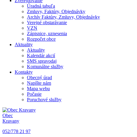
Zverejňovanie
Úradná tabuľa
Zmluvy, Faktúry, Objednávky
Archív Faktúry, Zmluvy, Objednávky
Verejné obstarávanie
VZN
Zápisnice, uznesenia
Rozpočet obce
Aktuality
Aktuality
Kalendár akcií
SMS spravodaj
Komunálne služby
Kontakty
Obecný úrad
Napíšte nám
Mapa webu
Počasie
Poruchové služby
Obec
Kravany
052/778 21 97