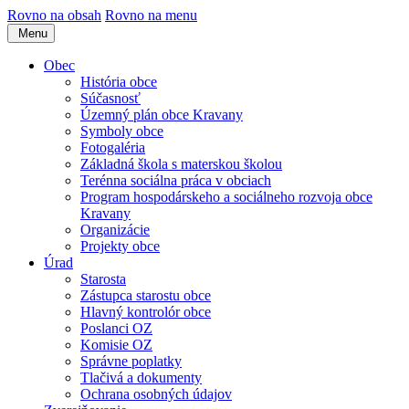
Rovno na obsah
Rovno na menu
Menu
Obec
História obce
Súčasnosť
Územný plán obce Kravany
Symboly obce
Fotogaléria
Základná škola s materskou školou
Terénna sociálna práca v obciach
Program hospodárskeho a sociálneho rozvoja obce
Kravany
Organizácie
Projekty obce
Úrad
Starosta
Zástupca starostu obce
Hlavný kontrolór obce
Poslanci OZ
Komisie OZ
Správne poplatky
Tlačivá a dokumenty
Ochrana osobných údajov