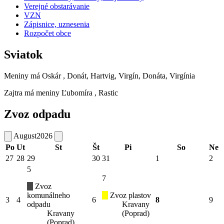
Verejné obstarávanie
VZN
Zápisnice, uznesenia
Rozpočet obce
Sviatok
Meniny má
Oskár
, Donát, Hartvig, Virgín, Donáta, Virgínia
Zajtra má meniny
Ľubomíra
, Rastic
Zvoz odpadu
August
2026
Po
Ut
St
Št
Pi
So
Ne
27
28
29
30
31
1
2
5
7
Zvoz
komunálneho
Zvoz plastov
3
4
6
8
9
odpadu
Kravany
Kravany
(Poprad)
(Poprad)