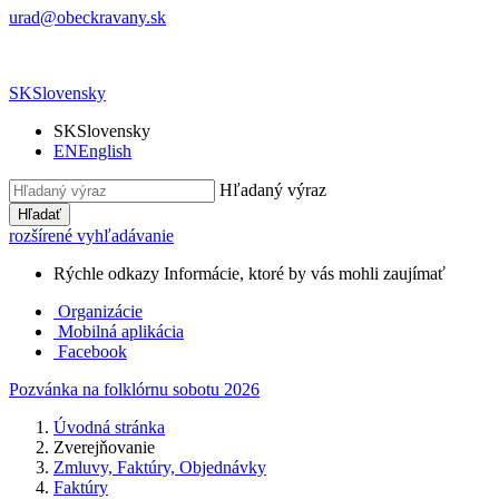
urad@obeckravany.sk
SK
Slovensky
SK
Slovensky
EN
English
Hľadaný výraz
Hľadať
rozšírené vyhľadávanie
Rýchle odkazy
Informácie, ktoré by vás mohli zaujímať
Organizácie
Mobilná aplikácia
Facebook
Pozvánka na folklórnu sobotu 2026
Úvodná stránka
Zverejňovanie
Zmluvy, Faktúry, Objednávky
Faktúry