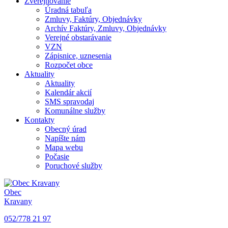
Zverejňovanie
Úradná tabuľa
Zmluvy, Faktúry, Objednávky
Archív Faktúry, Zmluvy, Objednávky
Verejné obstarávanie
VZN
Zápisnice, uznesenia
Rozpočet obce
Aktuality
Aktuality
Kalendár akcií
SMS spravodaj
Komunálne služby
Kontakty
Obecný úrad
Napíšte nám
Mapa webu
Počasie
Poruchové služby
Obec
Kravany
052/778 21 97