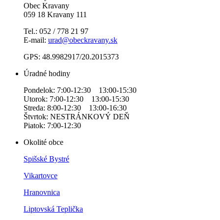
Obec Kravany
059 18 Kravany 111
Tel.: 052 / 778 21 97
E-mail:
urad@obeckravany.sk
GPS: 48.9982917/20.2015373
Úradné hodiny
Pondelok: 7:00-12:30 13:00-15:30
Utorok: 7:00-12:30 13:00-15:30
Streda: 8:00-12:30 13:00-16:30
Štvrtok: NESTRÁNKOVÝ DEŇ
Piatok: 7:00-12:30
Okolité obce
Spišské Bystré
Vikartovce
Hranovnica
Liptovská Teplička