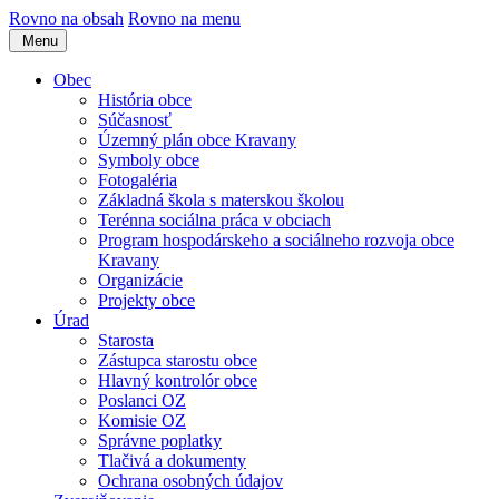
Rovno na obsah
Rovno na menu
Menu
Obec
História obce
Súčasnosť
Územný plán obce Kravany
Symboly obce
Fotogaléria
Základná škola s materskou školou
Terénna sociálna práca v obciach
Program hospodárskeho a sociálneho rozvoja obce
Kravany
Organizácie
Projekty obce
Úrad
Starosta
Zástupca starostu obce
Hlavný kontrolór obce
Poslanci OZ
Komisie OZ
Správne poplatky
Tlačivá a dokumenty
Ochrana osobných údajov