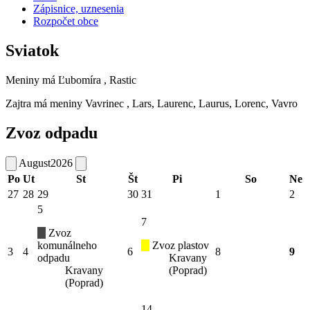
Zápisnice, uznesenia
Rozpočet obce
Sviatok
Meniny má
Ľubomíra
, Rastic
Zajtra má meniny
Vavrinec
, Lars, Laurenc, Laurus, Lorenc, Vavro
Zvoz odpadu
August
2026
Po
Ut
St
Št
Pi
So
Ne
27
28
29
30
31
1
2
5
7
Zvoz
komunálneho
Zvoz plastov
3
4
6
8
9
odpadu
Kravany
Kravany
(Poprad)
(Poprad)
14