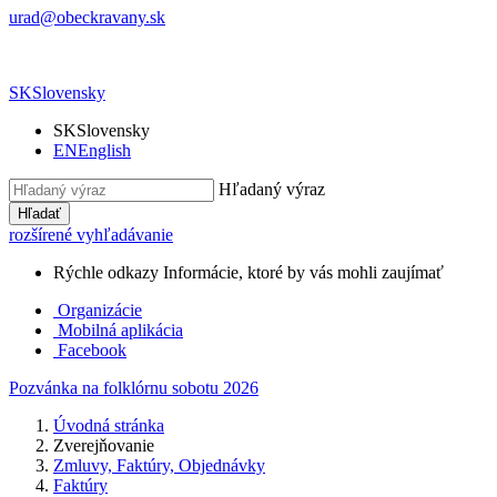
urad@obeckravany.sk
SK
Slovensky
SK
Slovensky
EN
English
Hľadaný výraz
Hľadať
rozšírené vyhľadávanie
Rýchle odkazy
Informácie, ktoré by vás mohli zaujímať
Organizácie
Mobilná aplikácia
Facebook
Pozvánka na folklórnu sobotu 2026
Úvodná stránka
Zverejňovanie
Zmluvy, Faktúry, Objednávky
Faktúry