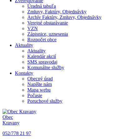
Zverejňovanie
Úradná tabuľa
Zmluvy, Faktúry, Objednávky
Archív Faktúry, Zmluvy, Objednávky
Verejné obstarávanie
VZN
Zápisnice, uznesenia
Rozpočet obce
Aktuality
Aktuality
Kalendár akcií
SMS spravodaj
Komunálne služby
Kontakty
Obecný úrad
Napíšte nám
Mapa webu
Počasie
Poruchové služby
Obec
Kravany
052/778 21 97