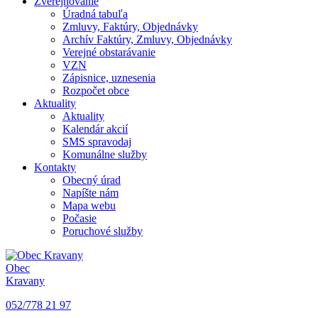
Zverejňovanie
Úradná tabuľa
Zmluvy, Faktúry, Objednávky
Archív Faktúry, Zmluvy, Objednávky
Verejné obstarávanie
VZN
Zápisnice, uznesenia
Rozpočet obce
Aktuality
Aktuality
Kalendár akcií
SMS spravodaj
Komunálne služby
Kontakty
Obecný úrad
Napíšte nám
Mapa webu
Počasie
Poruchové služby
Obec
Kravany
052/778 21 97