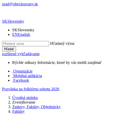
urad@obeckravany.sk
SK
Slovensky
SK
Slovensky
EN
English
Hľadaný výraz
Hľadať
rozšírené vyhľadávanie
Rýchle odkazy
Informácie, ktoré by vás mohli zaujímať
Organizácie
Mobilná aplikácia
Facebook
Pozvánka na folklórnu sobotu 2026
Úvodná stránka
Zverejňovanie
Zmluvy, Faktúry, Objednávky
Faktúry