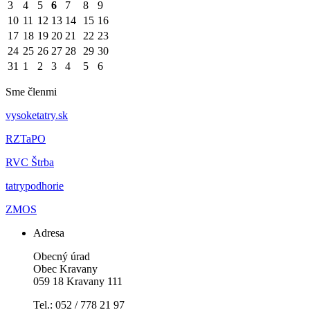
3
4
5
6
7
8
9
10
11
12
13
14
15
16
17
18
19
20
21
22
23
24
25
26
27
28
29
30
31
1
2
3
4
5
6
Sme členmi
vysoketatry.sk
RZTaPO
RVC Štrba
tatrypodhorie
ZMOS
Adresa
Obecný úrad
Obec Kravany
059 18 Kravany 111
Tel.: 052 / 778 21 97