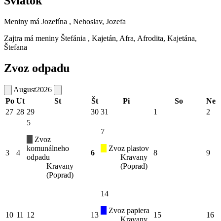
Sviatok
Meniny má
Jozefína
, Nehoslav, Jozefa
Zajtra má meniny
Štefánia
, Kajetán, Afra, Afrodita, Kajetána,
Štefana
Zvoz odpadu
August
2026
Po
Ut
St
Št
Pi
So
Ne
27
28
29
30
31
1
2
5
7
Zvoz
komunálneho
Zvoz plastov
3
4
6
8
9
odpadu
Kravany
Kravany
(Poprad)
(Poprad)
14
Zvoz papiera
10
11
12
13
15
16
Kravany