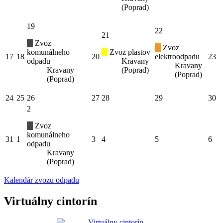
(Poprad)
19
22
21
Zvoz
Zvoz
komunálneho
Zvoz plastov
17
18
20
elektroodpadu
23
odpadu
Kravany
Kravany
Kravany
(Poprad)
(Poprad)
(Poprad)
24
25
26
27
28
29
30
2
Zvoz
komunálneho
31
1
3
4
5
6
odpadu
Kravany
(Poprad)
Kalendár zvozu odpadu
Virtuálny cintorín