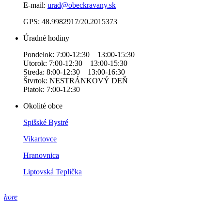
E-mail:
urad@obeckravany.sk
GPS: 48.9982917/20.2015373
Úradné hodiny
Pondelok: 7:00-12:30 13:00-15:30
Utorok: 7:00-12:30 13:00-15:30
Streda: 8:00-12:30 13:00-16:30
Štvrtok: NESTRÁNKOVÝ DEŇ
Piatok: 7:00-12:30
Okolité obce
Spišské Bystré
Vikartovce
Hranovnica
Liptovská Teplička
hore