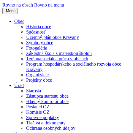
Rovno na obsah
Rovno na menu
Menu
Obec
História obce
Súčasnosť
Územný plán obce Kravany
Symboly obce
Fotogaléria
Základná škola s materskou školou
Terénna sociálna práca v obciach
Program hospodárskeho a sociálneho rozvoja obce
Kravany
Organizácie
Projekty obce
Úrad
Starosta
Zástupca starostu obce
Hlavný kontrolór obce
Poslanci OZ
Komisie OZ
Správne poplatky
Tlačivá a dokumenty
Ochrana osobných údajov