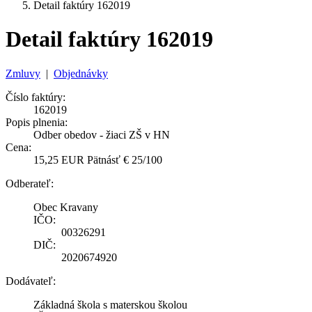
Detail faktúry 162019
Detail faktúry 162019
Zmluvy
|
Objednávky
Číslo faktúry:
162019
Popis plnenia:
Odber obedov - žiaci ZŠ v HN
Cena:
15,25 EUR Pätnásť € 25/100
Odberateľ:
Obec Kravany
IČO:
00326291
DIČ:
2020674920
Dodávateľ:
Základná škola s materskou školou