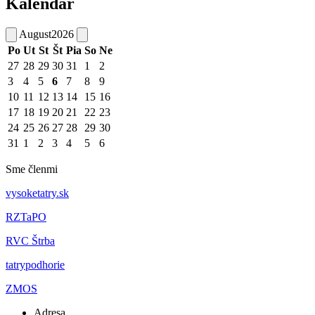
Kalendár
August
2026
Po
Ut
St
Št
Pia
So
Ne
27
28
29
30
31
1
2
3
4
5
6
7
8
9
10
11
12
13
14
15
16
17
18
19
20
21
22
23
24
25
26
27
28
29
30
31
1
2
3
4
5
6
Sme členmi
vysoketatry.sk
RZTaPO
RVC Štrba
tatrypodhorie
ZMOS
Adresa