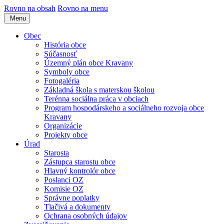
Rovno na obsah
Rovno na menu
Menu
Obec
História obce
Súčasnosť
Územný plán obce Kravany
Symboly obce
Fotogaléria
Základná škola s materskou školou
Terénna sociálna práca v obciach
Program hospodárskeho a sociálneho rozvoja obce
Kravany
Organizácie
Projekty obce
Úrad
Starosta
Zástupca starostu obce
Hlavný kontrolór obce
Poslanci OZ
Komisie OZ
Správne poplatky
Tlačivá a dokumenty
Ochrana osobných údajov