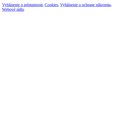
Vyhlásenie o prístupnosti
,
Cookies
,
Vyhlásenie o ochrane súkromia
,
Webové sídlo