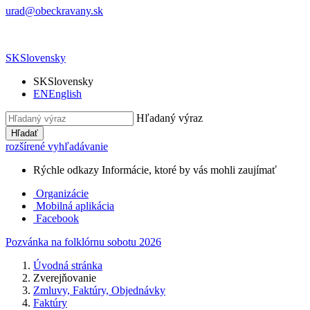
urad@obeckravany.sk
SK
Slovensky
SK
Slovensky
EN
English
Hľadaný výraz
Hľadať
rozšírené vyhľadávanie
Rýchle odkazy
Informácie, ktoré by vás mohli zaujímať
Organizácie
Mobilná aplikácia
Facebook
Pozvánka na folklórnu sobotu 2026
Úvodná stránka
Zverejňovanie
Zmluvy, Faktúry, Objednávky
Faktúry