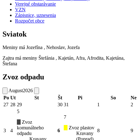
Verejné obstarávanie
VZN
Zápisnice, uznesenia
Rozpočet obce
Sviatok
Meniny má
Jozefína
, Nehoslav, Jozefa
Zajtra má meniny
Štefánia
, Kajetán, Afra, Afrodita, Kajetána,
Štefana
Zvoz odpadu
August
2026
Po
Ut
St
Št
Pi
So
Ne
27
28
29
30
31
1
2
5
7
Zvoz
komunálneho
Zvoz plastov
3
4
6
8
9
odpadu
Kravany
Kravany
(Poprad)