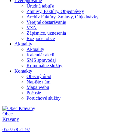
Zverejňovanie
Úradná tabuľa
Zmluvy, Faktúry, Objednávky
Archív Faktúry, Zmluvy, Objednávky
Verejné obstarávanie
VZN
Zápisnice, uznesenia
Rozpočet obce
Aktuality
Aktuality
Kalendár akcií
SMS spravodaj
Komunálne služby
Kontakty
Obecný úrad
Napíšte nám
Mapa webu
Počasie
Poruchové služby
Obec
Kravany
052/778 21 97