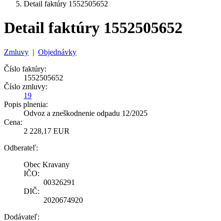
Detail faktúry 1552505652
Detail faktúry 1552505652
Zmluvy
|
Objednávky
Číslo faktúry:
1552505652
Číslo zmluvy:
19
Popis plnenia:
Odvoz a zneškodnenie odpadu 12/2025
Cena:
2 228,17 EUR
Odberateľ:
Obec Kravany
IČO:
00326291
DIČ:
2020674920
Dodávateľ: