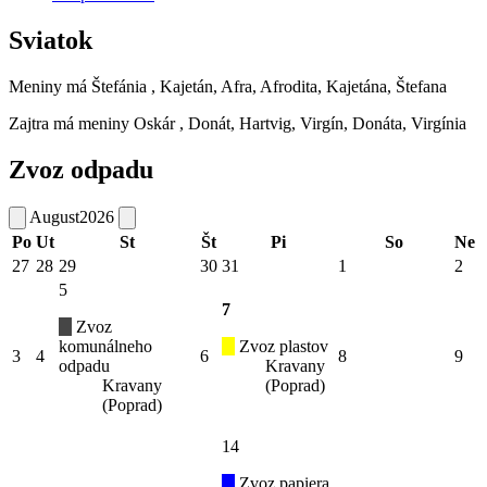
Sviatok
Meniny má
Štefánia
, Kajetán, Afra, Afrodita, Kajetána, Štefana
Zajtra má meniny
Oskár
, Donát, Hartvig, Virgín, Donáta, Virgínia
Zvoz odpadu
August
2026
Po
Ut
St
Št
Pi
So
Ne
27
28
29
30
31
1
2
5
7
Zvoz
komunálneho
Zvoz plastov
3
4
6
8
9
odpadu
Kravany
Kravany
(Poprad)
(Poprad)
14
Zvoz papiera