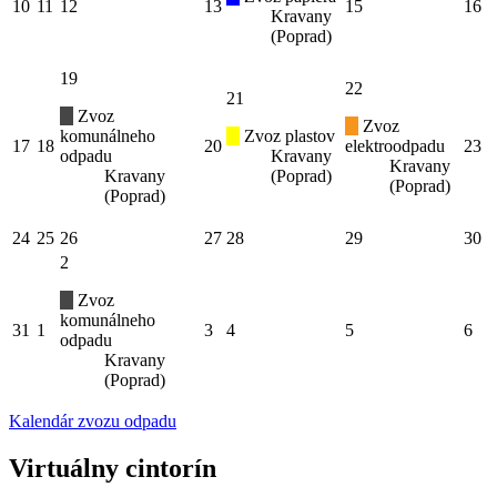
10
11
12
13
15
16
Kravany
(Poprad)
19
22
21
Zvoz
Zvoz
komunálneho
Zvoz plastov
17
18
20
elektroodpadu
23
odpadu
Kravany
Kravany
Kravany
(Poprad)
(Poprad)
(Poprad)
24
25
26
27
28
29
30
2
Zvoz
komunálneho
31
1
3
4
5
6
odpadu
Kravany
(Poprad)
Kalendár zvozu odpadu
Virtuálny cintorín