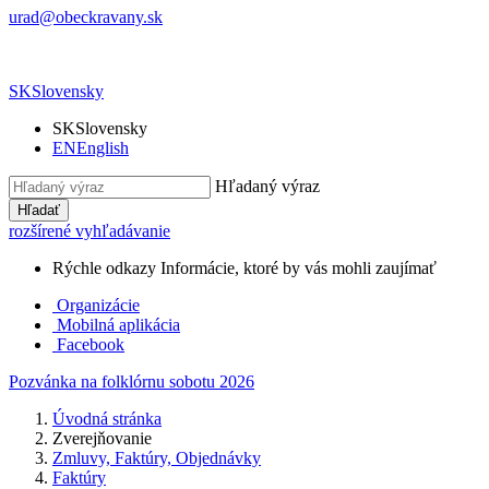
urad@obeckravany.sk
SK
Slovensky
SK
Slovensky
EN
English
Hľadaný výraz
Hľadať
rozšírené vyhľadávanie
Rýchle odkazy
Informácie, ktoré by vás mohli zaujímať
Organizácie
Mobilná aplikácia
Facebook
Pozvánka na folklórnu sobotu 2026
Úvodná stránka
Zverejňovanie
Zmluvy, Faktúry, Objednávky
Faktúry