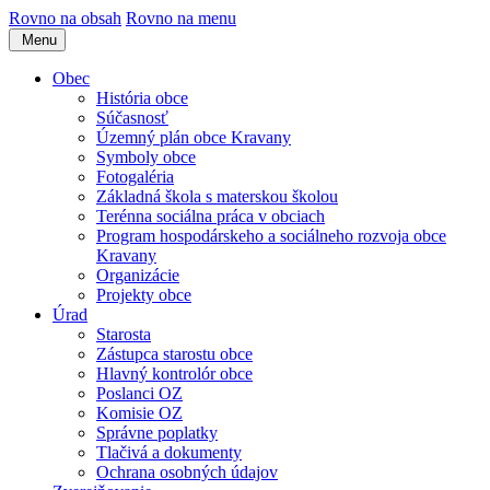
Rovno na obsah
Rovno na menu
Menu
Obec
História obce
Súčasnosť
Územný plán obce Kravany
Symboly obce
Fotogaléria
Základná škola s materskou školou
Terénna sociálna práca v obciach
Program hospodárskeho a sociálneho rozvoja obce
Kravany
Organizácie
Projekty obce
Úrad
Starosta
Zástupca starostu obce
Hlavný kontrolór obce
Poslanci OZ
Komisie OZ
Správne poplatky
Tlačivá a dokumenty
Ochrana osobných údajov