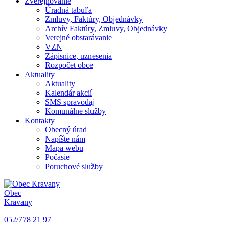
Zverejňovanie
Úradná tabuľa
Zmluvy, Faktúry, Objednávky
Archív Faktúry, Zmluvy, Objednávky
Verejné obstarávanie
VZN
Zápisnice, uznesenia
Rozpočet obce
Aktuality
Aktuality
Kalendár akcií
SMS spravodaj
Komunálne služby
Kontakty
Obecný úrad
Napíšte nám
Mapa webu
Počasie
Poruchové služby
Obec
Kravany
052/778 21 97