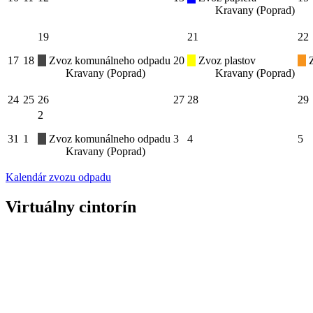
Kravany (Poprad)
19
21
22
17
18
Zvoz komunálneho odpadu
20
Zvoz plastov
Z
Kravany (Poprad)
Kravany (Poprad)
24
25
26
27
28
29
2
31
1
Zvoz komunálneho odpadu
3
4
5
Kravany (Poprad)
Kalendár zvozu odpadu
Virtuálny cintorín