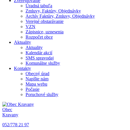
Zverejňovanie
Úradná tabuľa
Zmluvy, Faktúry, Objednávky
Archív Faktúry, Zmluvy, Objednávky
Verejné obstarávanie
VZN
Zápisnice, uznesenia
Rozpočet obce
Aktuality
Aktuality
Kalendár akcií
SMS spravodaj
Komunálne služby
Kontakty
Obecný úrad
Napíšte nám
Mapa webu
Počasie
Poruchové služby
Obec
Kravany
052/778 21 97