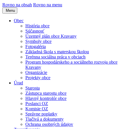
Rovno na obsah
Rovno na menu
Menu
Obec
História obce
Súčasnosť
Územný plán obce Kravany
Symboly obce
Fotogaléria
Základná škola s materskou školou
Terénna sociálna práca v obciach
Program hospodárskeho a sociálneho rozvoja obce
Kravany
Organizácie
Projekty obce
Úrad
Starosta
Zástupca starostu obce
Hlavný kontrolór obce
Poslanci OZ
Komisie OZ
Správne poplatky
Tlačivá a dokumenty
Ochrana osobných údajov