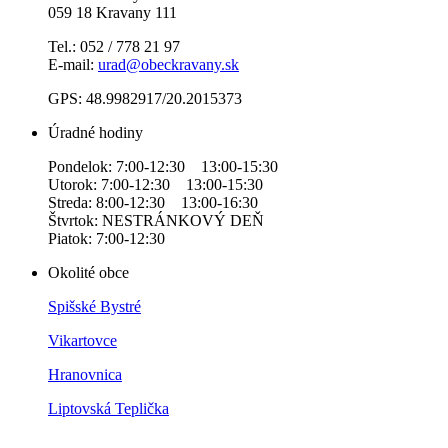
059 18 Kravany 111
Tel.: 052 / 778 21 97
E-mail:
urad@obeckravany.sk
GPS: 48.9982917/20.2015373
Úradné hodiny
Pondelok: 7:00-12:30 13:00-15:30
Utorok: 7:00-12:30 13:00-15:30
Streda: 8:00-12:30 13:00-16:30
Štvrtok: NESTRÁNKOVÝ DEŇ
Piatok: 7:00-12:30
Okolité obce
Spišské Bystré
Vikartovce
Hranovnica
Liptovská Teplička