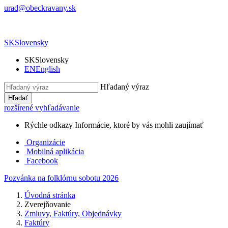
urad@obeckravany.sk
SK
Slovensky
SK
Slovensky
EN
English
Hľadaný výraz
Hľadať
rozšírené vyhľadávanie
Rýchle odkazy
Informácie, ktoré by vás mohli zaujímať
Organizácie
Mobilná aplikácia
Facebook
Pozvánka na folklórnu sobotu 2026
Úvodná stránka
Zverejňovanie
Zmluvy, Faktúry, Objednávky
Faktúry