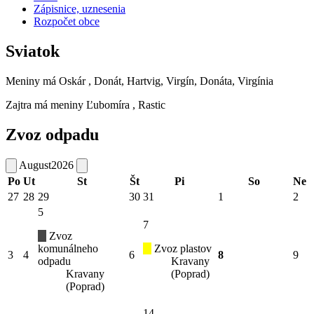
Zápisnice, uznesenia
Rozpočet obce
Sviatok
Meniny má
Oskár
, Donát, Hartvig, Virgín, Donáta, Virgínia
Zajtra má meniny
Ľubomíra
, Rastic
Zvoz odpadu
August
2026
Po
Ut
St
Št
Pi
So
Ne
27
28
29
30
31
1
2
5
7
Zvoz
komunálneho
Zvoz plastov
3
4
6
8
9
odpadu
Kravany
Kravany
(Poprad)
(Poprad)
14