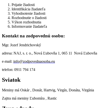
Prijatie žiadosti
Identifikácia žiadateľa
Vyhodnotenie žiadosti
Rozhodnutie o žiadosti
Výkon rozhodnutia
Informovanie žiadateľa
Kontakt na zodpovednú osobu:
Mgr. Jozef Jendrichovský
adresa: NAJ, s. r. o., Nová Ľubovňa 1, 065 11 Nová Ľubovňa
e-mail:
info@zodpovednaosoba.eu
telefon: 0911 794 174
Sviatok
Meniny má
Oskár
, Donát, Hartvig, Virgín, Donáta, Virgínia
Zajtra má meniny
Ľubomíra
, Rastic