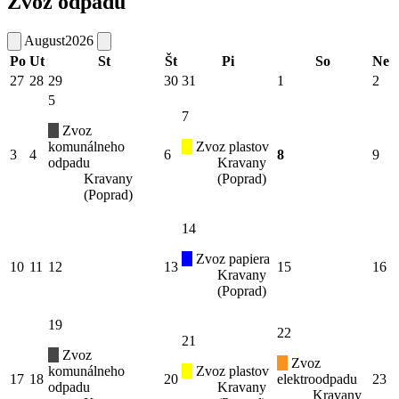
Zvoz odpadu
August
2026
Po
Ut
St
Št
Pi
So
Ne
27
28
29
30
31
1
2
5
7
Zvoz
komunálneho
Zvoz plastov
3
4
6
8
9
odpadu
Kravany
Kravany
(Poprad)
(Poprad)
14
Zvoz papiera
10
11
12
13
15
16
Kravany
(Poprad)
19
22
21
Zvoz
Zvoz
komunálneho
Zvoz plastov
17
18
20
elektroodpadu
23
odpadu
Kravany
Kravany