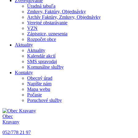
Zverejňovanie
Úradná tabuľa
Zmluvy, Faktúry, Objednávky
Archív Faktúry, Zmluvy, Objednávky
Verejné obstarávanie
VZN
Zápisnice, uznesenia
Rozpočet obce
Aktuality
Aktuality
Kalendár akcií
SMS spravodaj
Komunálne služby
Kontakty
Obecný úrad
Napíšte nám
Mapa webu
Počasie
Poruchové služby
Obec
Kravany
052/778 21 97