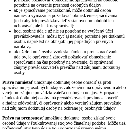
potrebné na overenie presnosti osobných údajov;
ak je spracúvanie protizákonné, môže dotknutá osoba
namiesto vymazania požadovať obmedzenie spracúvania
(teda aby ich prevádzkovateľ v stanovenom období len
uchovával, ale inak nespracúval);
hoci osobné údaje už nie sú potrebné na vytýčený účel
prevádzkovateľa, môžu byť aj naďalej potrebné pre dotknutú
osobu, napríklad na obhajobu jej prípadných právnych
nárokov;.
ak už dotknutá osoba vzniesla námietku proti spracúvaniu
údajov, je oprávnená zároveň požadovať obmedzenie
spracúvania na čas potrebný na overenie, či oprávnené
záujmy prevádzkovateľa prevážia nad záujmami dotknutej
osoby.
Právo namietať
umožňuje dotknutej osobe ohradiť sa proti
spracúvaniu jej osobných údajov, založenému na oprávnenom alebo
verejnom záujme prevádzkovateľa osobných údajov. V prípade
námietok dotknutej osoby má prevádzkovateľ povinnosť overiť
a riadne zdôvodniť, či oprávnený alebo verejný záujem prevažuje
nad záujmom dotknutej osoby na ochrane jej osobných údajov.
Právo na prenosnosť
umožňuje dotknutej osobe získať svoje
osobné údaje v štruktúrovanej strojovo čitateľnej podobe. Môže tiež
požadovať, aby tieto údaje boli odovzdané priamo inému