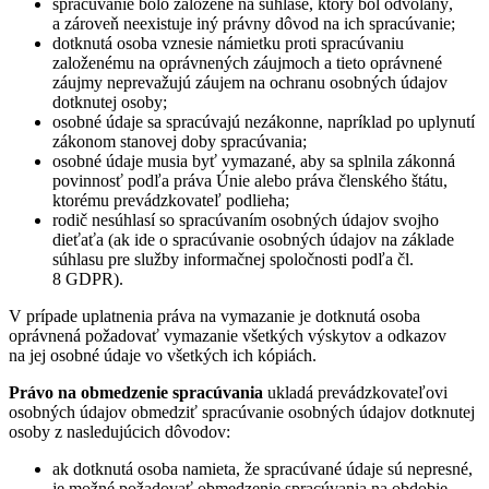
spracúvanie bolo založené na súhlase, ktorý bol odvolaný,
a zároveň neexistuje iný právny dôvod na ich spracúvanie;
dotknutá osoba vznesie námietku proti spracúvaniu
založenému na oprávnených záujmoch a tieto oprávnené
záujmy neprevažujú záujem na ochranu osobných údajov
dotknutej osoby;
osobné údaje sa spracúvajú nezákonne, napríklad po uplynutí
zákonom stanovej doby spracúvania;
osobné údaje musia byť vymazané, aby sa splnila zákonná
povinnosť podľa práva Únie alebo práva členského štátu,
ktorému prevádzkovateľ podlieha;
rodič nesúhlasí so spracúvaním osobných údajov svojho
dieťaťa (ak ide o spracúvanie osobných údajov na základe
súhlasu pre služby informačnej spoločnosti podľa čl.
8 GDPR).
V prípade uplatnenia práva na vymazanie je dotknutá osoba
oprávnená požadovať vymazanie všetkých výskytov a odkazov
na jej osobné údaje vo všetkých ich kópiách.
Právo na obmedzenie spracúvania
ukladá prevádzkovateľovi
osobných údajov obmedziť spracúvanie osobných údajov dotknutej
osoby z nasledujúcich dôvodov:
ak dotknutá osoba namieta, že spracúvané údaje sú nepresné,
je možné požadovať obmedzenie spracúvania na obdobie