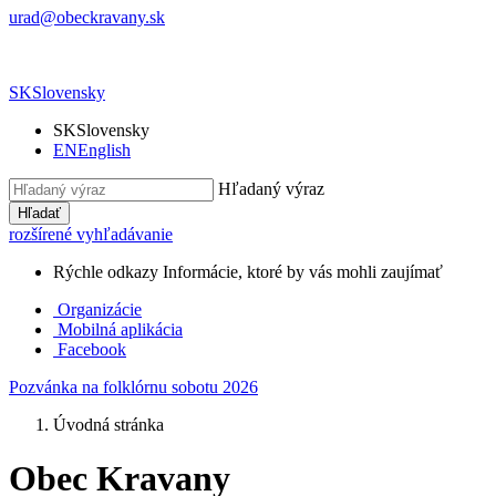
urad@obeckravany.sk
SK
Slovensky
SK
Slovensky
EN
English
Hľadaný výraz
Hľadať
rozšírené vyhľadávanie
Rýchle odkazy
Informácie, ktoré by vás mohli zaujímať
Organizácie
Mobilná aplikácia
Facebook
Pozvánka na folklórnu sobotu 2026
Úvodná stránka
Obec Kravany