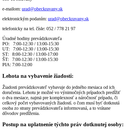
e-mailom:
urad@obeckravany.sk
elektronickým podaním:
urad@obeckravany.sk
telefonicky na tel. čísle: 052 / 778 21 97
Úradné hodiny prevádzkovateľa
PO: 7:00-12:30 / 13:00-15:30
UT: 7:00-12:30 / 13:00-15:30
ST: 8:00-12:30 / 13:00-17:00
ŠT: 7:00-12:30 / 13:00-15:30
PIA: 7:00-12:00
Lehota na vybavenie žiadosti:
Žiadosti prevádzkovateľ vybavuje do jedného mesiaca od ich
doručenia. Lehotu je možné vo výnimočných prípadoch predĺžiť
o dva mesiace, najmä pre komplexnosť a náročnosť prípadu, či
celkový počet vybavovaných žiadostí. o čom musí byť dotknutá
osoba zo strany prevádzkovateľa informovaná, a to vrátane
dôvodov predĺženia.
Postup na uplatnenie týchto práv dotknutej osoby: