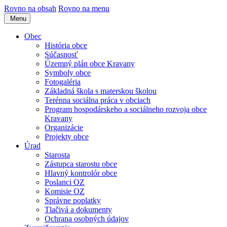
Rovno na obsah
Rovno na menu
Menu
Obec
História obce
Súčasnosť
Územný plán obce Kravany
Symboly obce
Fotogaléria
Základná škola s materskou školou
Terénna sociálna práca v obciach
Program hospodárskeho a sociálneho rozvoja obce
Kravany
Organizácie
Projekty obce
Úrad
Starosta
Zástupca starostu obce
Hlavný kontrolór obce
Poslanci OZ
Komisie OZ
Správne poplatky
Tlačivá a dokumenty
Ochrana osobných údajov