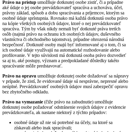
Právo na prístup
umožňuje dotknutej osobe zistiť, či a prípadne
aké údaje o jej osobe prevádzkovateľ spracúva a uchováva, účel,
právny základ, spôsob a dobu spracúvania a príjemcov, ktorým sa
osobné údaje sprístupnia. Rovnako má každá dotknutá osoba právo
na kópie všetkých osobných údajov, ktoré o nej prevádzkovateľ
spracúva. Tým by však nikdy nemali byť dotknuté práva tretích
osôb (najmä právo na ochranu ich osobných údajov, duševného
vlastníctva či obchodného tajomstva), prípadne ohrozená národná
bezpečnosť. Dotknuté osoby majú byť informované aj o tom, či sa
ich osobné údaje využívajú na automatické rozhodovanie alebo
profilovanie. V tejto súvislosti má dotknutá osoba právo dozvedieť
sa aj to, aké postupy, význam a predpokladané dôsledky takéto
spracúvanie môže predstavovať.
Právo na opravu
umožňuje dotknutej osobe dožadovať sa nápravy
v prípade, že zistí, že evidované údaje sú nesprávne, nepresné alebo
neúplné. Prevádzkovateľ osobných údajov musí zabezpečiť opravu
bez zbytočného odkladu.
Právo na vymazanie
(čiže právo na zabudnutie) umožňuje
dotknutej osobe požadovať odstránenie svojich údajov z evidencie
prevádzkovateľa, ak nastane niektorý z týchto prípadov:
osobné údaje už nie sú potrebné na účely, na ktoré sa
získavali alebo inak spracúvali;