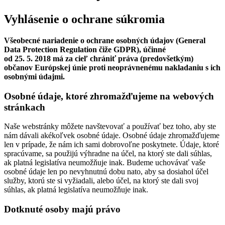
Vyhlásenie o ochrane súkromia
Všeobecné nariadenie o ochrane osobných údajov (General
Data Protection Regulation čiže GDPR), účinné
od 25. 5. 2018 má za cieľ chrániť práva (predovšetkým)
občanov Európskej únie proti neoprávnenému nakladaniu s ich
osobnými údajmi.
Osobné údaje, ktoré zhromažďujeme na webových
stránkach
Naše webstránky môžete navštevovať a používať bez toho, aby ste
nám dávali akékoľvek osobné údaje. Osobné údaje zhromažďujeme
len v prípade, že nám ich sami dobrovoľne poskytnete. Údaje, ktoré
spracúvame, sa použijú výhradne na účel, na ktorý ste dali súhlas,
ak platná legislatíva neumožňuje inak. Budeme uchovávať vaše
osobné údaje len po nevyhnutnú dobu nato, aby sa dosiahol účel
služby, ktorú ste si vyžiadali, alebo účel, na ktorý ste dali svoj
súhlas, ak platná legislatíva neumožňuje inak.
Dotknuté osoby majú právo