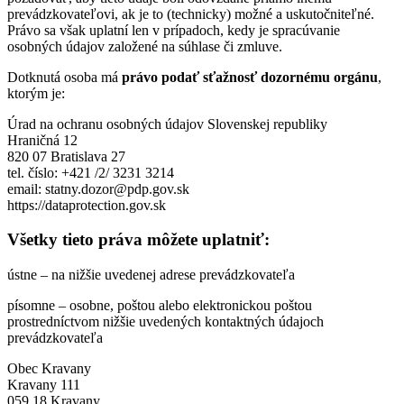
prevádzkovateľovi, ak je to (technicky) možné a uskutočniteľné.
Právo sa však uplatní len v prípadoch, kedy je spracúvanie
osobných údajov založené na súhlase či zmluve.
Dotknutá osoba má
právo podať sťažnosť dozornému orgánu
,
ktorým je:
Úrad na ochranu osobných údajov Slovenskej republiky
Hraničná 12
820 07 Bratislava 27
tel. číslo: +421 /2/ 3231 3214
email: statny.dozor@pdp.gov.sk
https://dataprotection.gov.sk
Všetky tieto práva môžete uplatniť:
ústne – na nižšie uvedenej adrese prevádzkovateľa
písomne – osobne, poštou alebo elektronickou poštou
prostredníctvom nižšie uvedených kontaktných údajoch
prevádzkovateľa
Obec Kravany
Kravany 111
059 18 Kravany