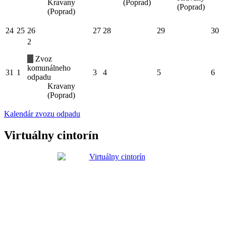
Kravany
(Poprad)
(Poprad)
(Poprad)
24
25
26
27
28
29
30
2
Zvoz
komunálneho
31
1
3
4
5
6
odpadu
Kravany
(Poprad)
Kalendár zvozu odpadu
Virtuálny cintorín