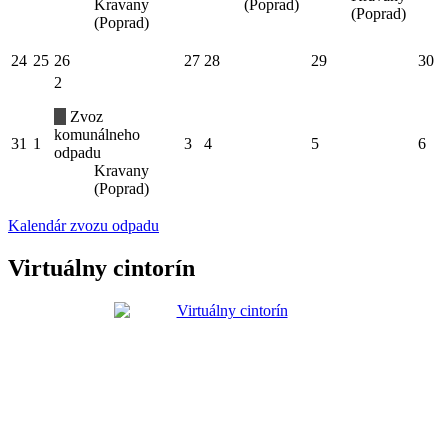
Kravany
(Poprad)
(Poprad)
(Poprad)
24
25
26
27
28
29
30
2
Zvoz
komunálneho
31
1
3
4
5
6
odpadu
Kravany
(Poprad)
Kalendár zvozu odpadu
Virtuálny cintorín