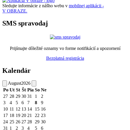
Sledujte informácie z nášho webu v
mobilnej aplikácii -
V OBRAZE.
SMS spravodaj
Prijímajte dôležité oznamy vo forme notifikácií a upozornení
Bezplatná registrácia
Kalendár
August
2026
Po
Ut
St
Št
Pia
So
Ne
27
28
29
30
31
1
2
3
4
5
6
7
8
9
10
11
12
13
14
15
16
17
18
19
20
21
22
23
24
25
26
27
28
29
30
31
1
2
3
4
5
6