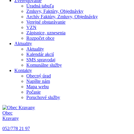
Zverejňovanie
Úradná tabuľa
Zmluvy, Faktúry, Objednávky
Archív Faktúry, Zmluvy, Objednávky
Verejné obstarávanie
VZN
Zápisnice, uznesenia
Rozpočet obce
Aktuality
Aktuality
Kalendár akcií
SMS spravodaj
Komunálne služby
Kontakty
Obecný úrad
Napíšte nám
Mapa webu
Počasie
Poruchové služby
Obec
Kravany
052/778 21 97