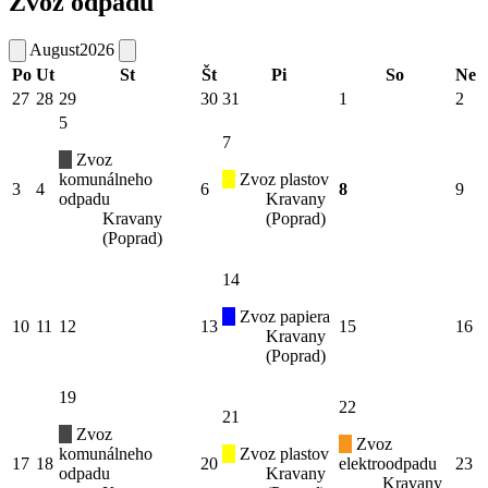
Zvoz odpadu
August
2026
Po
Ut
St
Št
Pi
So
Ne
27
28
29
30
31
1
2
5
7
Zvoz
komunálneho
Zvoz plastov
3
4
6
8
9
odpadu
Kravany
Kravany
(Poprad)
(Poprad)
14
Zvoz papiera
10
11
12
13
15
16
Kravany
(Poprad)
19
22
21
Zvoz
Zvoz
komunálneho
Zvoz plastov
17
18
20
elektroodpadu
23
odpadu
Kravany
Kravany