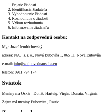
Prijatie žiadosti
Identifikácia žiadateľa
Vyhodnotenie žiadosti
Rozhodnutie o žiadosti
Výkon rozhodnutia
Informovanie žiadateľa
Kontakt na zodpovednú osobu:
Mgr. Jozef Jendrichovský
adresa: NAJ, s. r. o., Nová Ľubovňa 1, 065 11 Nová Ľubovňa
e-mail:
info@zodpovednaosoba.eu
telefon: 0911 794 174
Sviatok
Meniny má
Oskár
, Donát, Hartvig, Virgín, Donáta, Virgínia
Zajtra má meniny
Ľubomíra
, Rastic