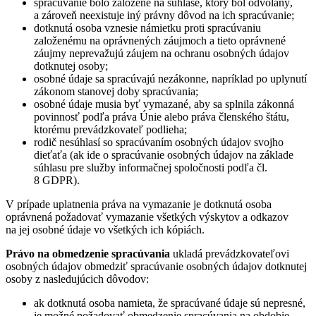
spracúvanie bolo založené na súhlase, ktorý bol odvolaný,
a zároveň neexistuje iný právny dôvod na ich spracúvanie;
dotknutá osoba vznesie námietku proti spracúvaniu
založenému na oprávnených záujmoch a tieto oprávnené
záujmy neprevažujú záujem na ochranu osobných údajov
dotknutej osoby;
osobné údaje sa spracúvajú nezákonne, napríklad po uplynutí
zákonom stanovej doby spracúvania;
osobné údaje musia byť vymazané, aby sa splnila zákonná
povinnosť podľa práva Únie alebo práva členského štátu,
ktorému prevádzkovateľ podlieha;
rodič nesúhlasí so spracúvaním osobných údajov svojho
dieťaťa (ak ide o spracúvanie osobných údajov na základe
súhlasu pre služby informačnej spoločnosti podľa čl.
8 GDPR).
V prípade uplatnenia práva na vymazanie je dotknutá osoba
oprávnená požadovať vymazanie všetkých výskytov a odkazov
na jej osobné údaje vo všetkých ich kópiách.
Právo na obmedzenie spracúvania
ukladá prevádzkovateľovi
osobných údajov obmedziť spracúvanie osobných údajov dotknutej
osoby z nasledujúcich dôvodov:
ak dotknutá osoba namieta, že spracúvané údaje sú nepresné,
je možné požadovať obmedzenie spracúvania na obdobie