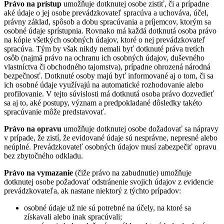
Právo na prístup
umožňuje dotknutej osobe zistiť, či a prípadne
aké údaje o jej osobe prevádzkovateľ spracúva a uchováva, účel,
právny základ, spôsob a dobu spracúvania a príjemcov, ktorým sa
osobné údaje sprístupnia. Rovnako má každá dotknutá osoba právo
na kópie všetkých osobných údajov, ktoré o nej prevádzkovateľ
spracúva. Tým by však nikdy nemali byť dotknuté práva tretích
osôb (najmä právo na ochranu ich osobných údajov, duševného
vlastníctva či obchodného tajomstva), prípadne ohrozená národná
bezpečnosť. Dotknuté osoby majú byť informované aj o tom, či sa
ich osobné údaje využívajú na automatické rozhodovanie alebo
profilovanie. V tejto súvislosti má dotknutá osoba právo dozvedieť
sa aj to, aké postupy, význam a predpokladané dôsledky takéto
spracúvanie môže predstavovať.
Právo na opravu
umožňuje dotknutej osobe dožadovať sa nápravy
v prípade, že zistí, že evidované údaje sú nesprávne, nepresné alebo
neúplné. Prevádzkovateľ osobných údajov musí zabezpečiť opravu
bez zbytočného odkladu.
Právo na vymazanie
(čiže právo na zabudnutie) umožňuje
dotknutej osobe požadovať odstránenie svojich údajov z evidencie
prevádzkovateľa, ak nastane niektorý z týchto prípadov:
osobné údaje už nie sú potrebné na účely, na ktoré sa
získavali alebo inak spracúvali;