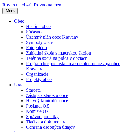
Rovno na obsah
Rovno na menu
Menu
Obec
História obce
Súčasnosť
Územný plán obce Kravany
Symboly obce
Fotogaléria
Základná škola s materskou školou
Terénna sociálna práca v obciach
Program hospodárskeho a sociálneho rozvoja obce
Kravany
Organizácie
Projekty obce
Úrad
Starosta
Zástupca starostu obce
Hlavný kontrolór obce
Poslanci OZ
Komisie OZ
Správne poplatky
Tlačivá a dokumenty
Ochrana osobných údajov