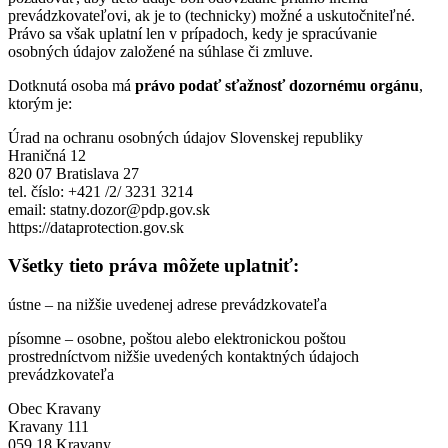
prevádzkovateľovi, ak je to (technicky) možné a uskutočniteľné.
Právo sa však uplatní len v prípadoch, kedy je spracúvanie
osobných údajov založené na súhlase či zmluve.
Dotknutá osoba má
právo podať sťažnosť dozornému orgánu
,
ktorým je:
Úrad na ochranu osobných údajov Slovenskej republiky
Hraničná 12
820 07 Bratislava 27
tel. číslo: +421 /2/ 3231 3214
email: statny.dozor@pdp.gov.sk
https://dataprotection.gov.sk
Všetky tieto práva môžete uplatniť:
ústne – na nižšie uvedenej adrese prevádzkovateľa
písomne – osobne, poštou alebo elektronickou poštou
prostredníctvom nižšie uvedených kontaktných údajoch
prevádzkovateľa
Obec Kravany
Kravany 111
059 18 Kravany