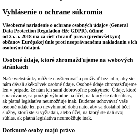
Vyhlásenie o ochrane súkromia
Všeobecné nariadenie o ochrane osobných údajov (General
Data Protection Regulation čiže GDPR), účinné
od 25. 5. 2018 má za cieľ chrániť práva (predovšetkým)
občanov Európskej únie proti neoprávnenému nakladaniu s ich
osobnými údajmi.
Osobné údaje, ktoré zhromažďujeme na webových
stránkach
Naše webstránky môžete navštevovať a používať bez toho, aby ste
nám dávali akékoľvek osobné údaje. Osobné údaje zhromažďujeme
len v prípade, že nám ich sami dobrovoľne poskytnete. Údaje, ktoré
spracúvame, sa použijú výhradne na účel, na ktorý ste dali súhlas,
ak platná legislatíva neumožňuje inak. Budeme uchovávať vaše
osobné údaje len po nevyhnutnú dobu nato, aby sa dosiahol účel
služby, ktorú ste si vyžiadali, alebo účel, na ktorý ste dali svoj
súhlas, ak platná legislatíva neumožňuje inak.
Dotknuté osoby majú právo