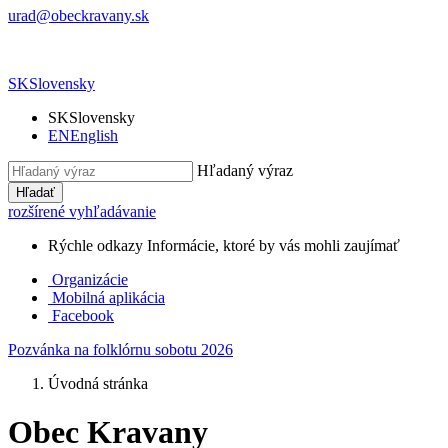
urad@obeckravany.sk
SK
Slovensky
SK
Slovensky
EN
English
Hľadaný výraz
Hľadať
rozšírené vyhľadávanie
Rýchle odkazy
Informácie, ktoré by vás mohli zaujímať
Organizácie
Mobilná aplikácia
Facebook
Pozvánka na folklórnu sobotu 2026
Úvodná stránka
Obec Kravany