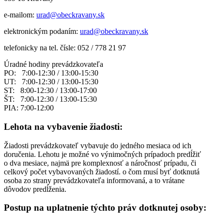
e-mailom:
urad@obeckravany.sk
elektronickým podaním:
urad@obeckravany.sk
telefonicky na tel. čísle: 052 / 778 21 97
Úradné hodiny prevádzkovateľa
PO: 7:00-12:30 / 13:00-15:30
UT: 7:00-12:30 / 13:00-15:30
ST: 8:00-12:30 / 13:00-17:00
ŠT: 7:00-12:30 / 13:00-15:30
PIA: 7:00-12:00
Lehota na vybavenie žiadosti:
Žiadosti prevádzkovateľ vybavuje do jedného mesiaca od ich
doručenia. Lehotu je možné vo výnimočných prípadoch predĺžiť
o dva mesiace, najmä pre komplexnosť a náročnosť prípadu, či
celkový počet vybavovaných žiadostí. o čom musí byť dotknutá
osoba zo strany prevádzkovateľa informovaná, a to vrátane
dôvodov predĺženia.
Postup na uplatnenie týchto práv dotknutej osoby: