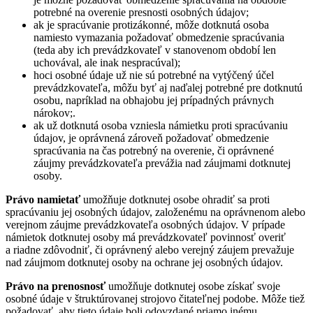
potrebné na overenie presnosti osobných údajov;
ak je spracúvanie protizákonné, môže dotknutá osoba
namiesto vymazania požadovať obmedzenie spracúvania
(teda aby ich prevádzkovateľ v stanovenom období len
uchovával, ale inak nespracúval);
hoci osobné údaje už nie sú potrebné na vytýčený účel
prevádzkovateľa, môžu byť aj naďalej potrebné pre dotknutú
osobu, napríklad na obhajobu jej prípadných právnych
nárokov;.
ak už dotknutá osoba vzniesla námietku proti spracúvaniu
údajov, je oprávnená zároveň požadovať obmedzenie
spracúvania na čas potrebný na overenie, či oprávnené
záujmy prevádzkovateľa prevážia nad záujmami dotknutej
osoby.
Právo namietať
umožňuje dotknutej osobe ohradiť sa proti
spracúvaniu jej osobných údajov, založenému na oprávnenom alebo
verejnom záujme prevádzkovateľa osobných údajov. V prípade
námietok dotknutej osoby má prevádzkovateľ povinnosť overiť
a riadne zdôvodniť, či oprávnený alebo verejný záujem prevažuje
nad záujmom dotknutej osoby na ochrane jej osobných údajov.
Právo na prenosnosť
umožňuje dotknutej osobe získať svoje
osobné údaje v štruktúrovanej strojovo čitateľnej podobe. Môže tiež
požadovať, aby tieto údaje boli odovzdané priamo inému