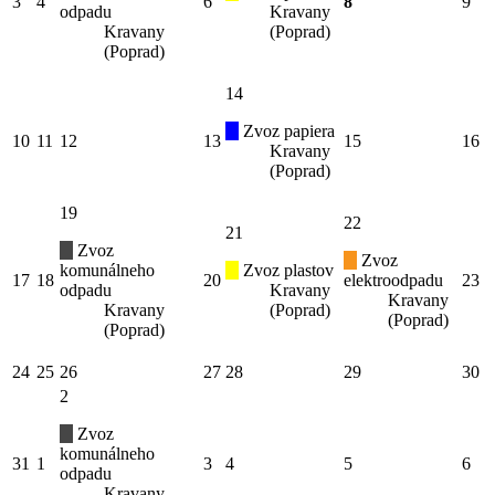
3
4
6
8
9
odpadu
Kravany
Kravany
(Poprad)
(Poprad)
14
Zvoz papiera
10
11
12
13
15
16
Kravany
(Poprad)
19
22
21
Zvoz
Zvoz
komunálneho
Zvoz plastov
17
18
20
elektroodpadu
23
odpadu
Kravany
Kravany
Kravany
(Poprad)
(Poprad)
(Poprad)
24
25
26
27
28
29
30
2
Zvoz
komunálneho
31
1
3
4
5
6
odpadu
Kravany