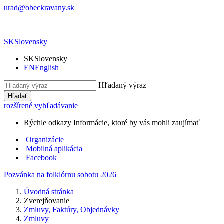
urad@obeckravany.sk
SK
Slovensky
SK
Slovensky
EN
English
Hľadaný výraz
Hľadať
rozšírené vyhľadávanie
Rýchle odkazy
Informácie, ktoré by vás mohli zaujímať
Organizácie
Mobilná aplikácia
Facebook
Pozvánka na folklórnu sobotu 2026
Úvodná stránka
Zverejňovanie
Zmluvy, Faktúry, Objednávky
Zmluvy