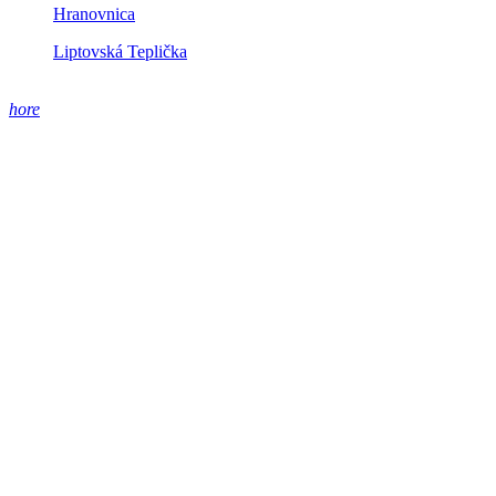
Hranovnica
Liptovská Teplička
hore