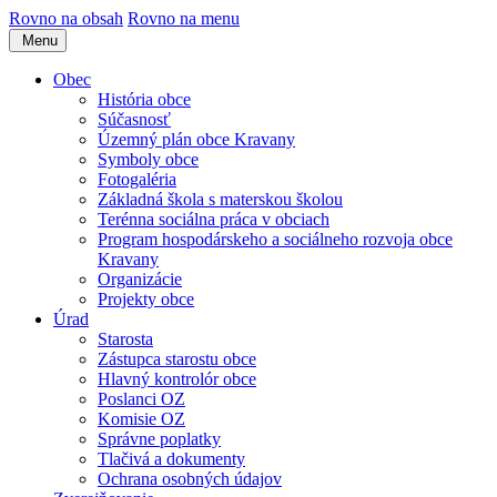
Rovno na obsah
Rovno na menu
Menu
Obec
História obce
Súčasnosť
Územný plán obce Kravany
Symboly obce
Fotogaléria
Základná škola s materskou školou
Terénna sociálna práca v obciach
Program hospodárskeho a sociálneho rozvoja obce
Kravany
Organizácie
Projekty obce
Úrad
Starosta
Zástupca starostu obce
Hlavný kontrolór obce
Poslanci OZ
Komisie OZ
Správne poplatky
Tlačivá a dokumenty
Ochrana osobných údajov