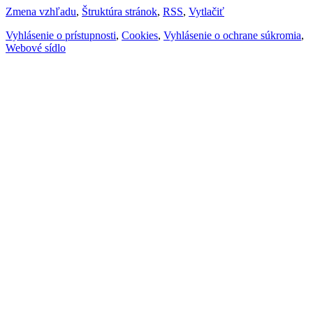
Zmena vzhľadu
,
Štruktúra stránok
,
RSS
,
Vytlačiť
Vyhlásenie o prístupnosti
,
Cookies
,
Vyhlásenie o ochrane súkromia
,
Webové sídlo