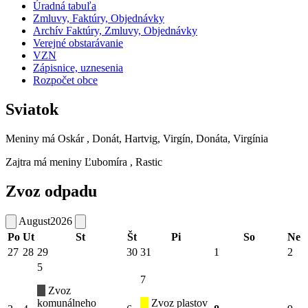
Úradná tabuľa
Zmluvy, Faktúry, Objednávky
Archív Faktúry, Zmluvy, Objednávky
Verejné obstarávanie
VZN
Zápisnice, uznesenia
Rozpočet obce
Sviatok
Meniny má
Oskár
, Donát, Hartvig, Virgín, Donáta, Virgínia
Zajtra má meniny
Ľubomíra
, Rastic
Zvoz odpadu
August
2026
Po
Ut
St
Št
Pi
So
Ne
27
28
29
30
31
1
2
5
7
Zvoz
komunálneho
Zvoz plastov