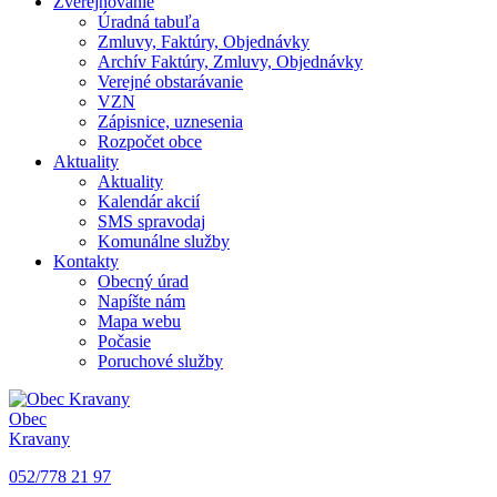
Zverejňovanie
Úradná tabuľa
Zmluvy, Faktúry, Objednávky
Archív Faktúry, Zmluvy, Objednávky
Verejné obstarávanie
VZN
Zápisnice, uznesenia
Rozpočet obce
Aktuality
Aktuality
Kalendár akcií
SMS spravodaj
Komunálne služby
Kontakty
Obecný úrad
Napíšte nám
Mapa webu
Počasie
Poruchové služby
Obec
Kravany
052/778 21 97