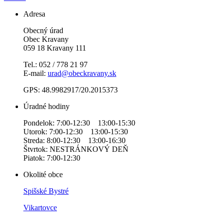
Adresa
Obecný úrad
Obec Kravany
059 18 Kravany 111
Tel.: 052 / 778 21 97
E-mail:
urad@obeckravany.sk
GPS: 48.9982917/20.2015373
Úradné hodiny
Pondelok: 7:00-12:30 13:00-15:30
Utorok: 7:00-12:30 13:00-15:30
Streda: 8:00-12:30 13:00-16:30
Štvrtok: NESTRÁNKOVÝ DEŇ
Piatok: 7:00-12:30
Okolité obce
Spišské Bystré
Vikartovce