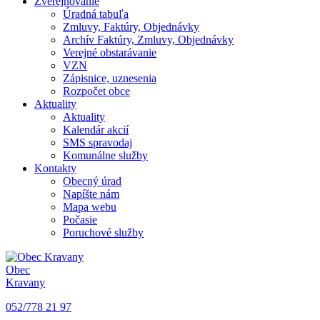
Zverejňovanie
Úradná tabuľa
Zmluvy, Faktúry, Objednávky
Archív Faktúry, Zmluvy, Objednávky
Verejné obstarávanie
VZN
Zápisnice, uznesenia
Rozpočet obce
Aktuality
Aktuality
Kalendár akcií
SMS spravodaj
Komunálne služby
Kontakty
Obecný úrad
Napíšte nám
Mapa webu
Počasie
Poruchové služby
Obec
Kravany
052/778 21 97