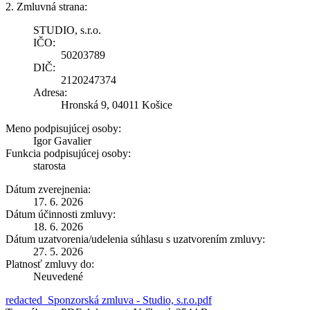
2. Zmluvná strana:
STUDIO, s.r.o.
IČO:
50203789
DIČ:
2120247374
Adresa:
Hronská 9, 04011 Košice
Meno podpisujúcej osoby:
Igor Gavalier
Funkcia podpisujúcej osoby:
starosta
Dátum zverejnenia:
17. 6. 2026
Dátum účinnosti zmluvy:
18. 6. 2026
Dátum uzatvorenia/udelenia súhlasu s uzatvorením zmluvy:
27. 5. 2026
Platnosť zmluvy do:
Neuvedené
redacted_Sponzorská zmluva - Studio, s.r.o.pdf