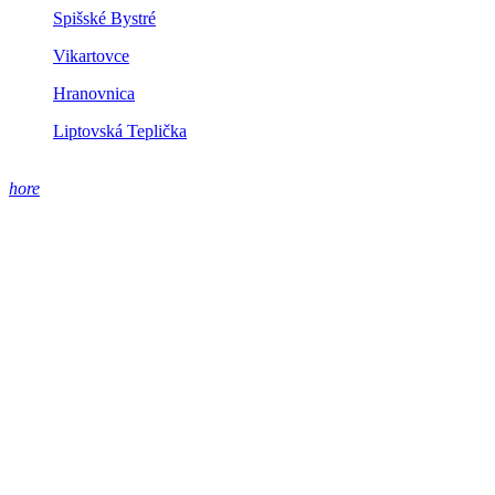
Spišské Bystré
Vikartovce
Hranovnica
Liptovská Teplička
hore