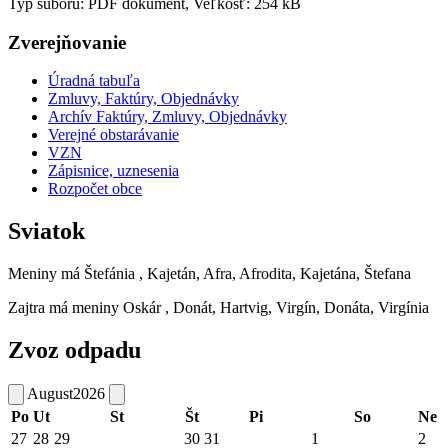
Typ súboru: PDF dokument, Veľkosť: 254 kB
Zverejňovanie
Úradná tabuľa
Zmluvy, Faktúry, Objednávky
Archív Faktúry, Zmluvy, Objednávky
Verejné obstarávanie
VZN
Zápisnice, uznesenia
Rozpočet obce
Sviatok
Meniny má
Štefánia
, Kajetán, Afra, Afrodita, Kajetána, Štefana
Zajtra má meniny
Oskár
, Donát, Hartvig, Virgín, Donáta, Virgínia
Zvoz odpadu
August
2026
Po
Ut
St
Št
Pi
So
Ne
27
28
29
30
31
1
2