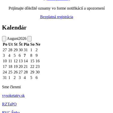
Prijímajte dôležité oznamy vo forme notifikácií a upozornení
Bezplatná registrácia
Kalendár
August
2026
Po
Ut
St
Št
Pia
So
Ne
27
28
29
30
31
1
2
3
4
5
6
7
8
9
10
11
12
13
14
15
16
17
18
19
20
21
22
23
24
25
26
27
28
29
30
31
1
2
3
4
5
6
Sme členmi
vysoketatry.sk
RZTaPO
RVC Štrba