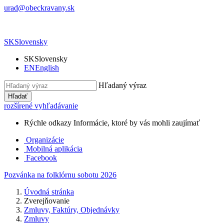
urad@obeckravany.sk
SK
Slovensky
SK
Slovensky
EN
English
Hľadaný výraz
Hľadať
rozšírené vyhľadávanie
Rýchle odkazy
Informácie, ktoré by vás mohli zaujímať
Organizácie
Mobilná aplikácia
Facebook
Pozvánka na folklórnu sobotu 2026
Úvodná stránka
Zverejňovanie
Zmluvy, Faktúry, Objednávky
Zmluvy