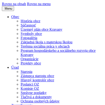
Rovno na obsah
Rovno na menu
Menu
Obec
História obce
Súčasnosť
Územný plán obce Kravany
Symboly obce
Fotogaléria
Základná škola s materskou školou
Terénna sociálna práca v obciach
Program hospodárskeho a sociálneho rozvoja obce
Kravany
Organizácie
Projekty obce
Úrad
Starosta
Zástupca starostu obce
Hlavný kontrolór obce
Poslanci OZ
Komisie OZ
Správne poplatky
Tlačivá a dokumenty
Ochrana osobných údajov