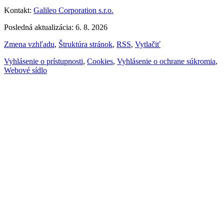
Kontakt:
Galileo Corporation s.r.o.
Posledná aktualizácia: 6. 8. 2026
Zmena vzhľadu
,
Štruktúra stránok
,
RSS
,
Vytlačiť
Vyhlásenie o prístupnosti
,
Cookies
,
Vyhlásenie o ochrane súkromia
,
Webové sídlo