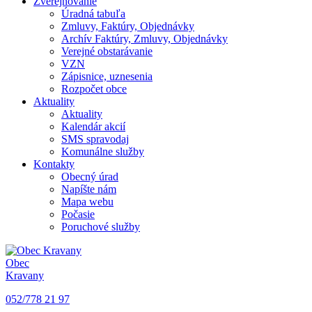
Zverejňovanie
Úradná tabuľa
Zmluvy, Faktúry, Objednávky
Archív Faktúry, Zmluvy, Objednávky
Verejné obstarávanie
VZN
Zápisnice, uznesenia
Rozpočet obce
Aktuality
Aktuality
Kalendár akcií
SMS spravodaj
Komunálne služby
Kontakty
Obecný úrad
Napíšte nám
Mapa webu
Počasie
Poruchové služby
Obec
Kravany
052/778 21 97