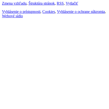
Zmena vzhľadu
,
Štruktúra stránok
,
RSS
,
Vytlačiť
Vyhlásenie o prístupnosti
,
Cookies
,
Vyhlásenie o ochrane súkromia
,
Webové sídlo