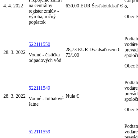
Corpora
na centrálny
4. 4. 2022
630,00 EUR Šesťstotridsať €
o.
register zmlúv -
výroba, ročný
Obec 
poplatok
Podtat
522111550
vodáre
28,73 EUR Dvadsaťosem €
prevá
28. 3. 2022
Vodné - čistička
73/100
spoločn
odpadových vôd
Obec 
Podtat
522111549
vodáre
prevá
28. 3. 2022
Nula €
Vodné - futbalové
spoločn
šatne
Obec 
Podtat
522111559
vodáre
prevá