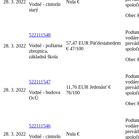
28. 3. 2022
Nula €
Vodné - cintorín
spoločn
starý
Obec 
Podtat
522111548
vodáre
57,47 EUR Päťdesiatsedem
prevá
Vodné - požiarna
28. 3. 2022
€ 47/100
spoločn
zbrojnica,
základná škola
Obec 
Podtat
522111547
vodáre
11,76 EUR Jedenásť €
prevá
28. 3. 2022
Vodné - budova
76/100
spoločn
OcÚ
Obec 
Podtat
522111546
vodáre
prevá
28. 3. 2022
Nula €
Vodné - cintorín
spoločn