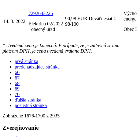
7292643225
Výcho
90,98 EUR Deväťdesiat €
energet
14. 3. 2022
Elektrina 02/2022
98/100
- obecný úrad
Obec 
* Uvedená cena je konečná. V prípade, že je zmluvná strana
platcom DPH, je cena uvedená vrátane DPH.
prvá stránka
predchádzajúca stránka
66
67
68
69
70
ďalšia stránka
posledná stránka
Zobrazené
1676
-
1700
z 2935
Zverejňovanie