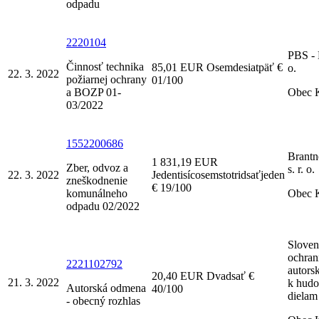
odpadu
2220104
PBS - M
Činnosť technika
85,01 EUR Osemdesiatpäť €
o.
22. 3. 2022
požiarnej ochrany
01/100
a BOZP 01-
Obec 
03/2022
1552200686
Brantn
1 831,19 EUR
Zber, odvoz a
s. r. o.
22. 3. 2022
Jedentisícosemstotridsaťjeden
zneškodnenie
€ 19/100
komunálneho
Obec 
odpadu 02/2022
Sloven
ochran
2221102792
autors
20,40 EUR Dvadsať €
21. 3. 2022
k hud
Autorská odmena
40/100
dielam
- obecný rozhlas