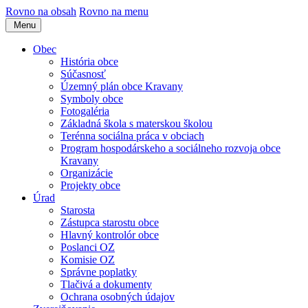
Rovno na obsah
Rovno na menu
Menu
Obec
História obce
Súčasnosť
Územný plán obce Kravany
Symboly obce
Fotogaléria
Základná škola s materskou školou
Terénna sociálna práca v obciach
Program hospodárskeho a sociálneho rozvoja obce
Kravany
Organizácie
Projekty obce
Úrad
Starosta
Zástupca starostu obce
Hlavný kontrolór obce
Poslanci OZ
Komisie OZ
Správne poplatky
Tlačivá a dokumenty
Ochrana osobných údajov