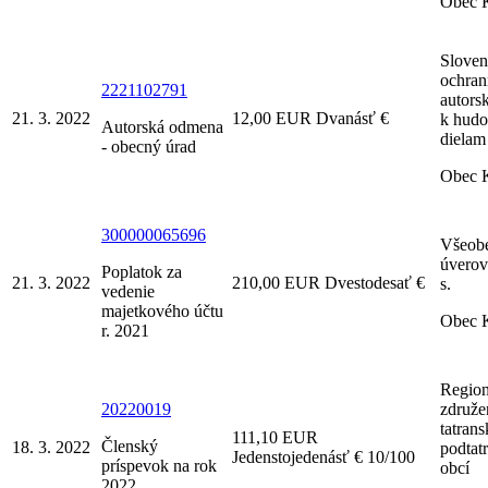
Obec 
Sloven
ochran
2221102791
autors
21. 3. 2022
12,00 EUR Dvanásť €
k hud
Autorská odmena
dielam
- obecný úrad
Obec 
300000065696
Všeob
úverov
Poplatok za
21. 3. 2022
210,00 EUR Dvestodesať €
s.
vedenie
majetkového účtu
Obec 
r. 2021
Region
20220019
združe
tatran
111,10 EUR
Členský
18. 3. 2022
podtat
Jedenstojedenásť € 10/100
príspevok na rok
obcí
2022