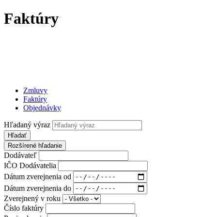
Faktúry
Zmluvy
Faktúry
Objednávky
Hľadaný výraz
Hľadať
Rozšírené hľadanie
Dodávateľ
IČO Dodávatelia
Dátum zverejnenia od
Dátum zverejnenia do
Zverejnený v roku
Číslo faktúry