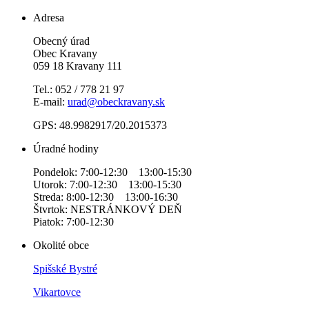
Adresa
Obecný úrad
Obec Kravany
059 18 Kravany 111
Tel.: 052 / 778 21 97
E-mail:
urad@obeckravany.sk
GPS: 48.9982917/20.2015373
Úradné hodiny
Pondelok: 7:00-12:30 13:00-15:30
Utorok: 7:00-12:30 13:00-15:30
Streda: 8:00-12:30 13:00-16:30
Štvrtok: NESTRÁNKOVÝ DEŇ
Piatok: 7:00-12:30
Okolité obce
Spišské Bystré
Vikartovce