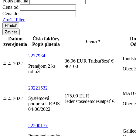
Popis plnenia
Cena od
Cena do
Zrušiť filter
Zavrieť
Dátum
Číslo faktúry
Do
Cena *
zverejnenia
Popis plnenia
Od
2277934
Lindstr
36,96 EUR Tridsaťšesť €
4. 4. 2022
Prenájom 2 ks
96/100
Obec 
rohoží
20221532
MADE, 
175,00 EUR
Systémová
4. 4. 2022
Jedenstosedemdesiatpäť €
podpora URBIS
Obec 
04-06/2022
22200177
Galile
Prepojenie zmlúv