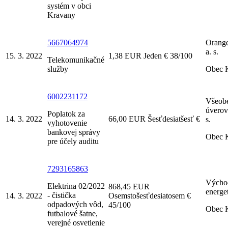
systém v obci
Kravany
5667064974
Orange
a. s.
15. 3. 2022
1,38 EUR Jeden € 38/100
Telekomunikačné
služby
Obec 
6002231172
Všeob
úverov
Poplatok za
14. 3. 2022
66,00 EUR Šesťdesiatšesť €
s.
vyhotovenie
bankovej správy
Obec 
pre účely auditu
7293165863
Výcho
Elektrina 02/2022
868,45 EUR
energet
- čistička
14. 3. 2022
Osemstošesťdesiatosem €
odpadových vôd,
45/100
Obec 
futbalové šatne,
verejné osvetlenie