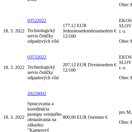
Obec 
03522022
EKOS
177,12 EUR
SLOV
Technologický
18. 3. 2022
Jedenstosedemdesiatsedem €
r. o.
servis čističky
12/100
odpadových vôd
Obec 
03532022
EKOS
SLOV
207,12 EUR Dvestosedem €
Technologický
18. 3. 2022
r. o.
12/100
servis čističky
odpadových vôd
Obec 
20220002
Spracovania a
koordinácia
pro M, 
postupu verejného
18. 3. 2022
800,00 EUR Osemsto €
obstarávania na
Obec 
zákazku:
"Kamerový