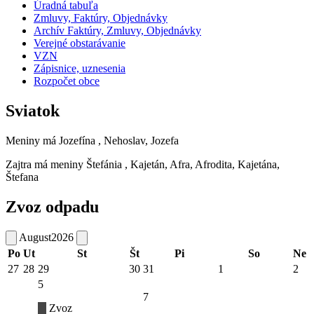
Úradná tabuľa
Zmluvy, Faktúry, Objednávky
Archív Faktúry, Zmluvy, Objednávky
Verejné obstarávanie
VZN
Zápisnice, uznesenia
Rozpočet obce
Sviatok
Meniny má
Jozefína
, Nehoslav, Jozefa
Zajtra má meniny
Štefánia
, Kajetán, Afra, Afrodita, Kajetána,
Štefana
Zvoz odpadu
August
2026
Po
Ut
St
Št
Pi
So
Ne
27
28
29
30
31
1
2
5
7
Zvoz