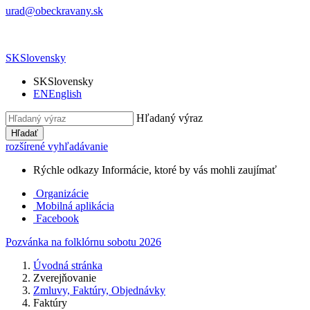
urad@obeckravany.sk
SK
Slovensky
SK
Slovensky
EN
English
Hľadaný výraz
Hľadať
rozšírené vyhľadávanie
Rýchle odkazy
Informácie, ktoré by vás mohli zaujímať
Organizácie
Mobilná aplikácia
Facebook
Pozvánka na folklórnu sobotu 2026
Úvodná stránka
Zverejňovanie
Zmluvy, Faktúry, Objednávky
Faktúry