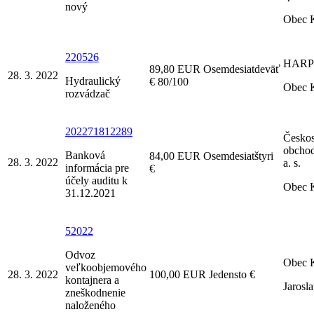
nový
Obec 
220526
HARPEX
89,80 EUR Osemdesiatdeväť
28. 3. 2022
Hydraulický
€ 80/100
Obec 
rozvádzač
202271812289
Českos
obchod
Banková
84,00 EUR Osemdesiatštyri
28. 3. 2022
a. s.
informácia pre
€
účely auditu k
Obec 
31.12.2021
52022
Odvoz
Obec 
veľkoobjemového
28. 3. 2022
100,00 EUR Jedensto €
kontajnera a
Jarosl
zneškodnenie
naloženého