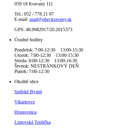
059 18 Kravany 111
Tel.: 052 / 778 21 97
E-mail:
urad@obeckravany.sk
GPS: 48.9982917/20.2015373
Úradné hodiny
Pondelok: 7:00-12:30 13:00-15:30
Utorok: 7:00-12:30 13:00-15:30
Streda: 8:00-12:30 13:00-16:30
Štvrtok: NESTRÁNKOVÝ DEŇ
Piatok: 7:00-12:30
Okolité obce
Spišské Bystré
Vikartovce
Hranovnica
Liptovská Teplička