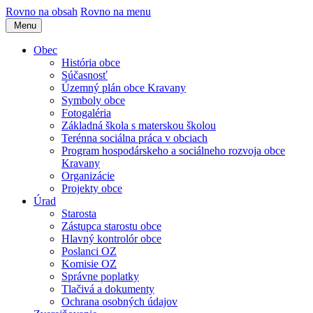
Rovno na obsah
Rovno na menu
Menu
Obec
História obce
Súčasnosť
Územný plán obce Kravany
Symboly obce
Fotogaléria
Základná škola s materskou školou
Terénna sociálna práca v obciach
Program hospodárskeho a sociálneho rozvoja obce
Kravany
Organizácie
Projekty obce
Úrad
Starosta
Zástupca starostu obce
Hlavný kontrolór obce
Poslanci OZ
Komisie OZ
Správne poplatky
Tlačivá a dokumenty
Ochrana osobných údajov