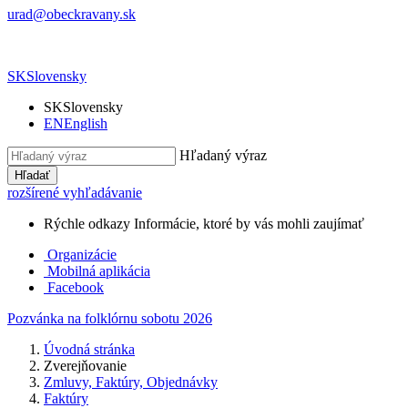
urad@obeckravany.sk
SK
Slovensky
SK
Slovensky
EN
English
Hľadaný výraz
Hľadať
rozšírené vyhľadávanie
Rýchle odkazy
Informácie, ktoré by vás mohli zaujímať
Organizácie
Mobilná aplikácia
Facebook
Pozvánka na folklórnu sobotu 2026
Úvodná stránka
Zverejňovanie
Zmluvy, Faktúry, Objednávky
Faktúry