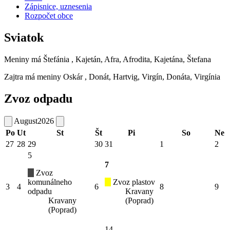
Zápisnice, uznesenia
Rozpočet obce
Sviatok
Meniny má
Štefánia
, Kajetán, Afra, Afrodita, Kajetána, Štefana
Zajtra má meniny
Oskár
, Donát, Hartvig, Virgín, Donáta, Virgínia
Zvoz odpadu
August
2026
Po
Ut
St
Št
Pi
So
Ne
27
28
29
30
31
1
2
5
7
Zvoz
komunálneho
Zvoz plastov
3
4
6
8
9
odpadu
Kravany
Kravany
(Poprad)
(Poprad)
14