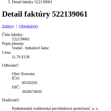
Detail faktúry 522139061
Detail faktúry 522139061
Zmluvy
|
Objednávky
Číslo faktúry:
522139061
Popis plnenia:
Vodné - futbalové šatne
Cena:
11,76 EUR
Odberateľ:
Obec Kravany
IČO:
00326291
DIČ:
2020674920
Dodávateľ:
Podtatranská vodárenská prevádzková spoločnosť, a. s.