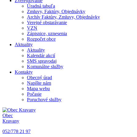
Zverejňovanie
Úradná tabuľa
Zmluvy, Faktúry, Objednávky
Archív Faktúry, Zmluvy, Objednávky
Verejné obstarávanie
VZN
Zápisnice, uznesenia
Rozpočet obce
Aktuality
Aktuality
Kalendár akcií
SMS spravodaj
Komunálne služby
Kontakty
Obecný úrad
Napíšte nám
Mapa webu
Počasie
Poruchové služby
Obec
Kravany
052/778 21 97