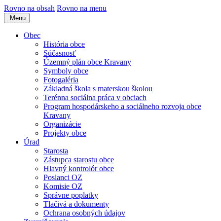
Rovno na obsah
Rovno na menu
Menu
Obec
História obce
Súčasnosť
Územný plán obce Kravany
Symboly obce
Fotogaléria
Základná škola s materskou školou
Terénna sociálna práca v obciach
Program hospodárskeho a sociálneho rozvoja obce
Kravany
Organizácie
Projekty obce
Úrad
Starosta
Zástupca starostu obce
Hlavný kontrolór obce
Poslanci OZ
Komisie OZ
Správne poplatky
Tlačivá a dokumenty
Ochrana osobných údajov