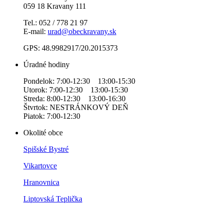
059 18 Kravany 111
Tel.: 052 / 778 21 97
E-mail:
urad@obeckravany.sk
GPS: 48.9982917/20.2015373
Úradné hodiny
Pondelok: 7:00-12:30 13:00-15:30
Utorok: 7:00-12:30 13:00-15:30
Streda: 8:00-12:30 13:00-16:30
Štvrtok: NESTRÁNKOVÝ DEŇ
Piatok: 7:00-12:30
Okolité obce
Spišské Bystré
Vikartovce
Hranovnica
Liptovská Teplička