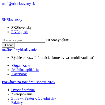
urad@obeckravany.sk
SK
Slovensky
SK
Slovensky
EN
English
Hľadaný výraz
Hľadať
rozšírené vyhľadávanie
Rýchle odkazy
Informácie, ktoré by vás mohli zaujímať
Organizácie
Mobilná aplikácia
Facebook
Pozvánka na folklórnu sobotu 2026
Úvodná stránka
Zverejňovanie
Zmluvy, Faktúry, Objednávky
Faktúry