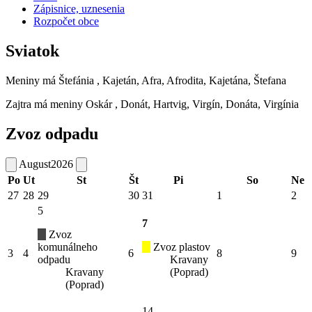
Zápisnice, uznesenia
Rozpočet obce
Sviatok
Meniny má
Štefánia
, Kajetán, Afra, Afrodita, Kajetána, Štefana
Zajtra má meniny
Oskár
, Donát, Hartvig, Virgín, Donáta, Virgínia
Zvoz odpadu
August
2026
Po
Ut
St
Št
Pi
So
Ne
27
28
29
30
31
1
2
5
7
Zvoz
komunálneho
Zvoz plastov
3
4
6
8
9
odpadu
Kravany
Kravany
(Poprad)
(Poprad)
14