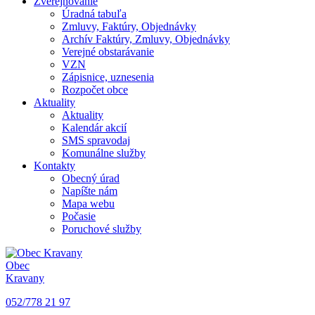
Zverejňovanie
Úradná tabuľa
Zmluvy, Faktúry, Objednávky
Archív Faktúry, Zmluvy, Objednávky
Verejné obstarávanie
VZN
Zápisnice, uznesenia
Rozpočet obce
Aktuality
Aktuality
Kalendár akcií
SMS spravodaj
Komunálne služby
Kontakty
Obecný úrad
Napíšte nám
Mapa webu
Počasie
Poruchové služby
Obec
Kravany
052/778 21 97