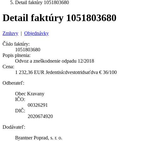
Detail faktúry 1051803680
Detail faktúry 1051803680
Zmluvy
|
Objednávky
Číslo faktúry:
1051803680
Popis plnenia:
Odvoz a zneškodnenie odpadu 12/2018
Cena:
1 232,36 EUR Jedentisícdvestotridsaťdva € 36/100
Odberateľ:
Obec Kravany
IČO:
00326291
DIČ:
2020674920
Dodávateľ:
Brantner Poprad, s. r. o.