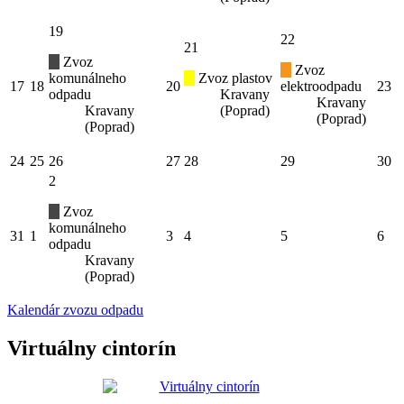
19
22
21
Zvoz
Zvoz
komunálneho
Zvoz plastov
17
18
20
elektroodpadu
23
odpadu
Kravany
Kravany
Kravany
(Poprad)
(Poprad)
(Poprad)
24
25
26
27
28
29
30
2
Zvoz
komunálneho
31
1
3
4
5
6
odpadu
Kravany
(Poprad)
Kalendár zvozu odpadu
Virtuálny cintorín