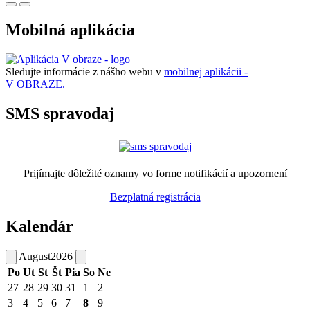
Mobilná aplikácia
Sledujte informácie z nášho webu v
mobilnej aplikácii -
V OBRAZE.
SMS spravodaj
Prijímajte dôležité oznamy vo forme notifikácií a upozornení
Bezplatná registrácia
Kalendár
August
2026
Po
Ut
St
Št
Pia
So
Ne
27
28
29
30
31
1
2
3
4
5
6
7
8
9