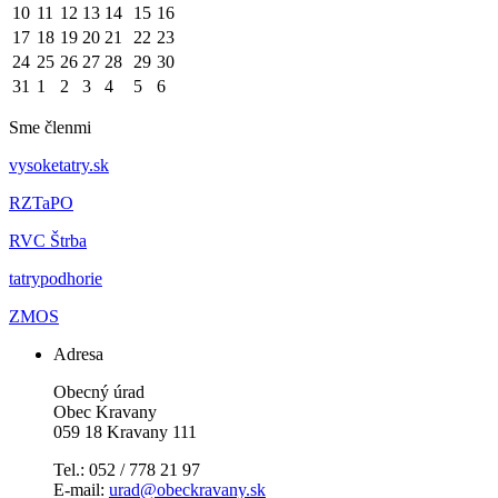
10
11
12
13
14
15
16
17
18
19
20
21
22
23
24
25
26
27
28
29
30
31
1
2
3
4
5
6
Sme členmi
vysoketatry.sk
RZTaPO
RVC Štrba
tatrypodhorie
ZMOS
Adresa
Obecný úrad
Obec Kravany
059 18 Kravany 111
Tel.: 052 / 778 21 97
E-mail:
urad@obeckravany.sk