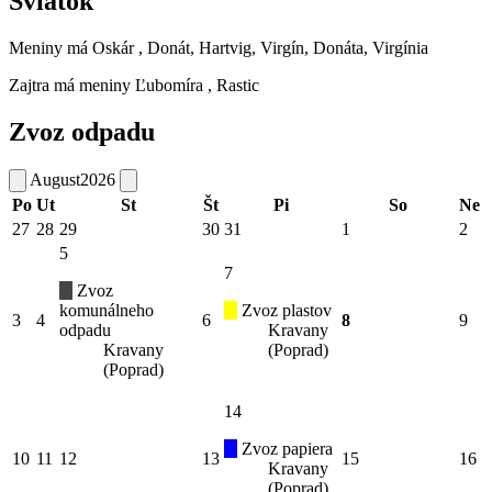
Sviatok
Meniny má
Oskár
, Donát, Hartvig, Virgín, Donáta, Virgínia
Zajtra má meniny
Ľubomíra
, Rastic
Zvoz odpadu
August
2026
Po
Ut
St
Št
Pi
So
Ne
27
28
29
30
31
1
2
5
7
Zvoz
komunálneho
Zvoz plastov
3
4
6
8
9
odpadu
Kravany
Kravany
(Poprad)
(Poprad)
14
Zvoz papiera
10
11
12
13
15
16
Kravany
(Poprad)