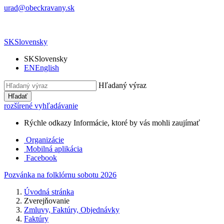
urad@obeckravany.sk
SK
Slovensky
SK
Slovensky
EN
English
Hľadaný výraz
Hľadať
rozšírené vyhľadávanie
Rýchle odkazy
Informácie, ktoré by vás mohli zaujímať
Organizácie
Mobilná aplikácia
Facebook
Pozvánka na folklórnu sobotu 2026
Úvodná stránka
Zverejňovanie
Zmluvy, Faktúry, Objednávky
Faktúry