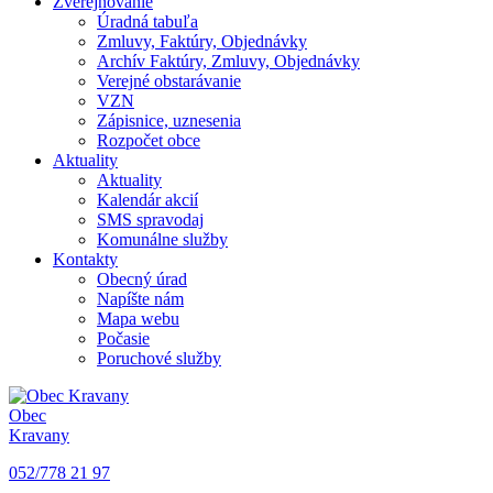
Zverejňovanie
Úradná tabuľa
Zmluvy, Faktúry, Objednávky
Archív Faktúry, Zmluvy, Objednávky
Verejné obstarávanie
VZN
Zápisnice, uznesenia
Rozpočet obce
Aktuality
Aktuality
Kalendár akcií
SMS spravodaj
Komunálne služby
Kontakty
Obecný úrad
Napíšte nám
Mapa webu
Počasie
Poruchové služby
Obec
Kravany
052/778 21 97