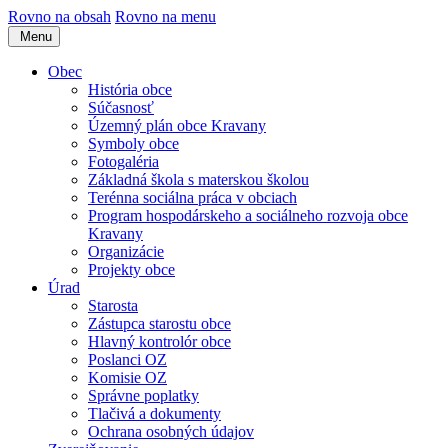
Rovno na obsah
Rovno na menu
Menu
Obec
História obce
Súčasnosť
Územný plán obce Kravany
Symboly obce
Fotogaléria
Základná škola s materskou školou
Terénna sociálna práca v obciach
Program hospodárskeho a sociálneho rozvoja obce
Kravany
Organizácie
Projekty obce
Úrad
Starosta
Zástupca starostu obce
Hlavný kontrolór obce
Poslanci OZ
Komisie OZ
Správne poplatky
Tlačivá a dokumenty
Ochrana osobných údajov