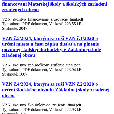
financovaní Materskej školy a školských zariadení
zriadených obcou
VZN_školstvo_financovanie_zrušovacie_final.pdf
Typ súboru: PDF dokument, Veľkosť: 228,55 kB
Stiahnuté: 204×
VZN č.5/2024, ktorým sa ruší VZN č.1/2020 o
určení miesta a času zápisu dieťaťa na plnenie
povinnej školskej dochádzky v Základnej škole
zriadenej obcou
VZN_školstvo_zápisdoškoly_zrušenie_final.pdf
Typ súboru: PDF dokument, Veľkosť: 223,94 kB
Stiahnuté: 160×
VZN č.4/2024, ktorým sa ruší VZN č.2/2020 o
určení školského obvodu Základnej školy zriadenej
obcou
VZN_školstvo_školskýobvod_zrušenie_final.pdf
Typ súboru: PDF dokument, Veľkosť: 222,93 kB