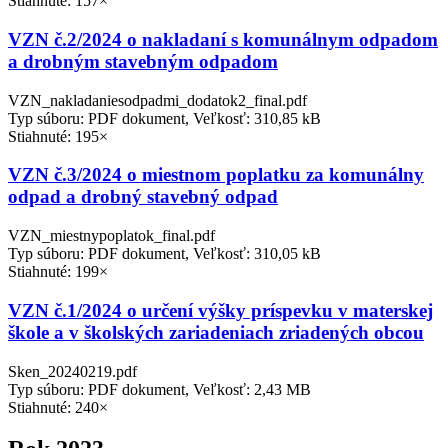
Stiahnuté: 157×
VZN č.2/2024 o nakladaní s komunálnym odpadom
a drobným stavebným odpadom
VZN_nakladaniesodpadmi_dodatok2_final.pdf
Typ súboru: PDF dokument, Veľkosť: 310,85 kB
Stiahnuté: 195×
VZN č.3/2024 o miestnom poplatku za komunálny
odpad a drobný stavebný odpad
VZN_miestnypoplatok_final.pdf
Typ súboru: PDF dokument, Veľkosť: 310,05 kB
Stiahnuté: 199×
VZN č.1/2024 o určení výšky príspevku v materskej
škole a v školských zariadeniach zriadených obcou
Sken_20240219.pdf
Typ súboru: PDF dokument, Veľkosť: 2,43 MB
Stiahnuté: 240×