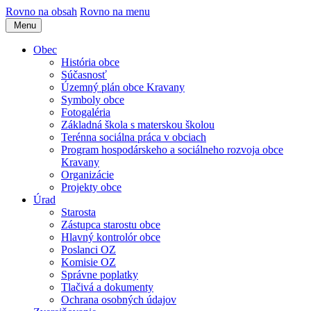
Rovno na obsah
Rovno na menu
Menu
Obec
História obce
Súčasnosť
Územný plán obce Kravany
Symboly obce
Fotogaléria
Základná škola s materskou školou
Terénna sociálna práca v obciach
Program hospodárskeho a sociálneho rozvoja obce
Kravany
Organizácie
Projekty obce
Úrad
Starosta
Zástupca starostu obce
Hlavný kontrolór obce
Poslanci OZ
Komisie OZ
Správne poplatky
Tlačivá a dokumenty
Ochrana osobných údajov