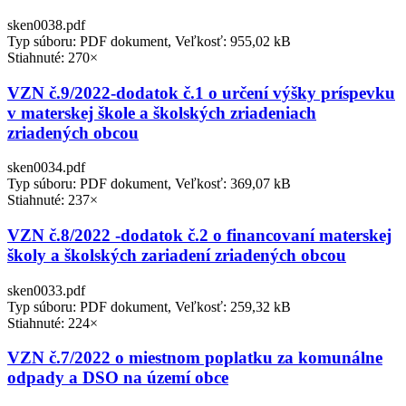
sken0038.pdf
Typ súboru: PDF dokument, Veľkosť: 955,02 kB
Stiahnuté: 270×
VZN č.9/2022-dodatok č.1 o určení výšky príspevku
v materskej škole a školských zriadeniach
zriadených obcou
sken0034.pdf
Typ súboru: PDF dokument, Veľkosť: 369,07 kB
Stiahnuté: 237×
VZN č.8/2022 -dodatok č.2 o financovaní materskej
školy a školských zariadení zriadených obcou
sken0033.pdf
Typ súboru: PDF dokument, Veľkosť: 259,32 kB
Stiahnuté: 224×
VZN č.7/2022 o miestnom poplatku za komunálne
odpady a DSO na území obce