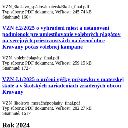
VZN_školstvo_spádovámaterskáškola_final.pdf
Typ súboru: PDF dokument, Veľkosť: 245,74 kB
Stiahnuté: 160×
VZN č.2/2025 o vyhradení miest a ustanovení
podmienok pre umiestňovanie volebných plagátov
na verejných priestranstvách na území obce
Kravany počas volebnej kampane
VZN_volebnéplagáty_final.pdf
Typ súboru: PDF dokument, Veľkosť: 259,15 kB
Stiahnuté: 172×
VZN č.1/2025 o určení výšky príspevku v materskej
škole a v školských zariadeniach zriadených obcou
Kravany
VZN_školstvo_mesačnépoplatky_final.pdf
Typ súboru: PDF dokument, Veľkosť: 282,27 kB
Stiahnuté: 161×
Rok 2024