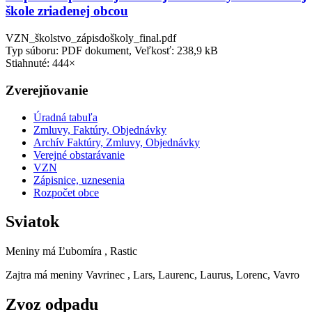
škole zriadenej obcou
VZN_školstvo_zápisdoškoly_final.pdf
Typ súboru: PDF dokument, Veľkosť: 238,9 kB
Stiahnuté: 444×
Zverejňovanie
Úradná tabuľa
Zmluvy, Faktúry, Objednávky
Archív Faktúry, Zmluvy, Objednávky
Verejné obstarávanie
VZN
Zápisnice, uznesenia
Rozpočet obce
Sviatok
Meniny má
Ľubomíra
, Rastic
Zajtra má meniny
Vavrinec
, Lars, Laurenc, Laurus, Lorenc, Vavro
Zvoz odpadu