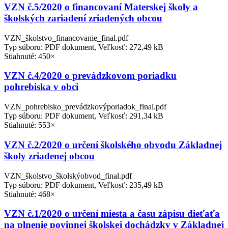
VZN č.5/2020 o financovaní Materskej školy a
školských zariadení zriadených obcou
VZN_školstvo_financovanie_final.pdf
Typ súboru: PDF dokument, Veľkosť: 272,49 kB
Stiahnuté: 450×
VZN č.4/2020 o prevádzkovom poriadku
pohrebiska v obci
VZN_pohrebisko_prevádzkovýporiadok_final.pdf
Typ súboru: PDF dokument, Veľkosť: 291,34 kB
Stiahnuté: 553×
VZN č.2/2020 o určení školského obvodu Základnej
školy zriadenej obcou
VZN_školstvo_školskýobvod_final.pdf
Typ súboru: PDF dokument, Veľkosť: 235,49 kB
Stiahnuté: 468×
VZN č.1/2020 o určení miesta a času zápisu dieťaťa
na plnenie povinnej školskej dochádzky v Základnej