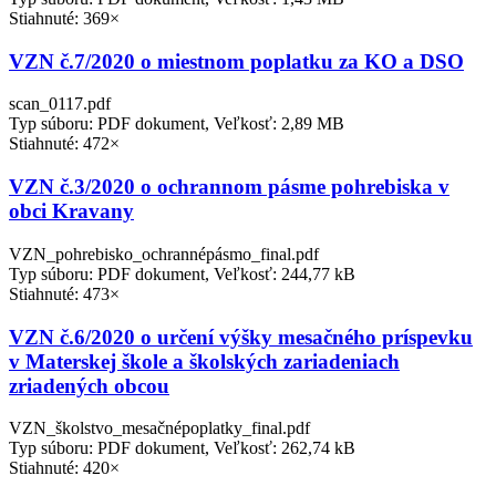
Stiahnuté: 369×
VZN č.7/2020 o miestnom poplatku za KO a DSO
scan_0117.pdf
Typ súboru: PDF dokument, Veľkosť: 2,89 MB
Stiahnuté: 472×
VZN č.3/2020 o ochrannom pásme pohrebiska v
obci Kravany
VZN_pohrebisko_ochrannépásmo_final.pdf
Typ súboru: PDF dokument, Veľkosť: 244,77 kB
Stiahnuté: 473×
VZN č.6/2020 o určení výšky mesačného príspevku
v Materskej škole a školských zariadeniach
zriadených obcou
VZN_školstvo_mesačnépoplatky_final.pdf
Typ súboru: PDF dokument, Veľkosť: 262,74 kB
Stiahnuté: 420×