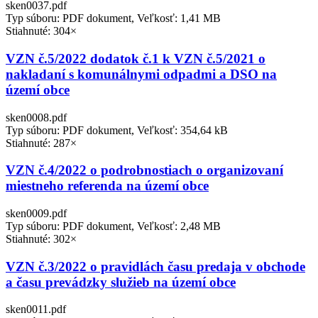
sken0037.pdf
Typ súboru: PDF dokument, Veľkosť: 1,41 MB
Stiahnuté: 304×
VZN č.5/2022 dodatok č.1 k VZN č.5/2021 o
nakladaní s komunálnymi odpadmi a DSO na
území obce
sken0008.pdf
Typ súboru: PDF dokument, Veľkosť: 354,64 kB
Stiahnuté: 287×
VZN č.4/2022 o podrobnostiach o organizovaní
miestneho referenda na území obce
sken0009.pdf
Typ súboru: PDF dokument, Veľkosť: 2,48 MB
Stiahnuté: 302×
VZN č.3/2022 o pravidlách času predaja v obchode
a času prevádzky služieb na území obce
sken0011.pdf