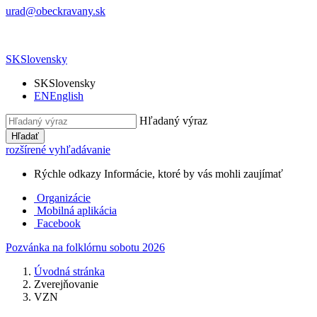
urad@obeckravany.sk
SK
Slovensky
SK
Slovensky
EN
English
Hľadaný výraz
Hľadať
rozšírené vyhľadávanie
Rýchle odkazy
Informácie, ktoré by vás mohli zaujímať
Organizácie
Mobilná aplikácia
Facebook
Pozvánka na folklórnu sobotu 2026
Úvodná stránka
Zverejňovanie
VZN