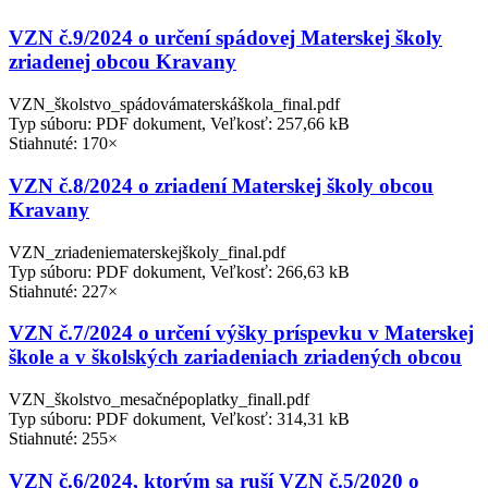
VZN č.9/2024 o určení spádovej Materskej školy
zriadenej obcou Kravany
VZN_školstvo_spádovámaterskáškola_final.pdf
Typ súboru: PDF dokument, Veľkosť: 257,66 kB
Stiahnuté: 170×
VZN č.8/2024 o zriadení Materskej školy obcou
Kravany
VZN_zriadeniematerskejškoly_final.pdf
Typ súboru: PDF dokument, Veľkosť: 266,63 kB
Stiahnuté: 227×
VZN č.7/2024 o určení výšky príspevku v Materskej
škole a v školských zariadeniach zriadených obcou
VZN_školstvo_mesačnépoplatky_finall.pdf
Typ súboru: PDF dokument, Veľkosť: 314,31 kB
Stiahnuté: 255×
VZN č.6/2024, ktorým sa ruší VZN č.5/2020 o