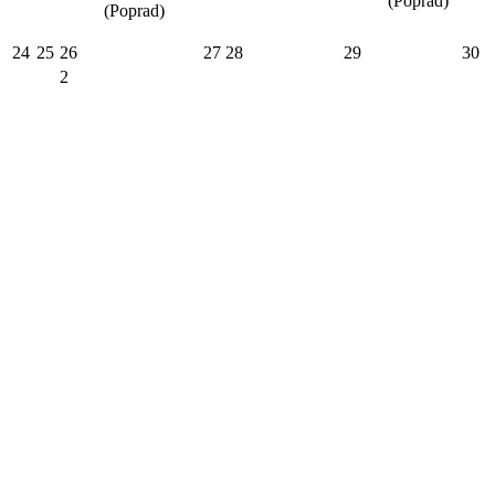
(Poprad)
(Poprad)
24
25
26
27
28
29
30
2
Zvoz
komunálneho
31
1
3
4
5
6
odpadu
Kravany
(Poprad)
Kalendár zvozu odpadu
Virtuálny cintorín