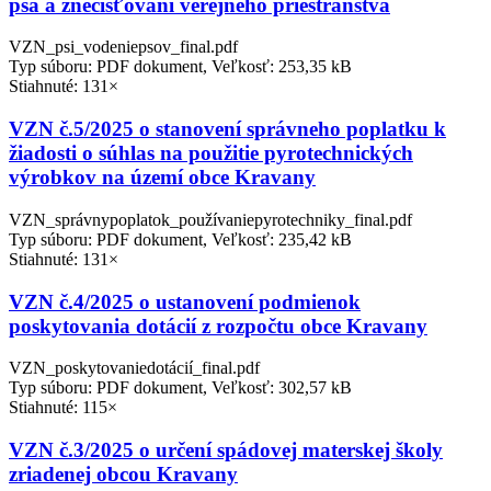
psa a znečisťovaní verejného priestranstva
VZN_psi_vodeniepsov_final.pdf
Typ súboru: PDF dokument, Veľkosť: 253,35 kB
Stiahnuté: 131×
VZN č.5/2025 o stanovení správneho poplatku k
žiadosti o súhlas na použitie pyrotechnických
výrobkov na území obce Kravany
VZN_správnypoplatok_používaniepyrotechniky_final.pdf
Typ súboru: PDF dokument, Veľkosť: 235,42 kB
Stiahnuté: 131×
VZN č.4/2025 o ustanovení podmienok
poskytovania dotácií z rozpočtu obce Kravany
VZN_poskytovaniedotácií_final.pdf
Typ súboru: PDF dokument, Veľkosť: 302,57 kB
Stiahnuté: 115×
VZN č.3/2025 o určení spádovej materskej školy
zriadenej obcou Kravany