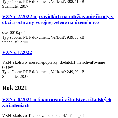
Typ súboru: PDF dokument, Veľkosť: 398,41 kB
Stiahnuté: 286×
VZN č.2/2022 o pravidlách na udržiavanie čistoty v
obci a ochrany verejnej zelene na území obce
sken0010.pdf
Typ súboru: PDF dokument, Veľkosť: 939,55 kB
Stiahnuté: 270×
VZN č.1/2022
VZN_školstvo_mesačnépoplatky_dodatok1_na schvaľovanie
(2).pdf
Typ súboru: PDF dokument, Veľkosť: 249,29 kB
Stiahnuté: 282×
Rok 2021
VZN č.6/2021 o financovaní v školstve a školských
zariadeniach
VZN_školstvo_financovanie_dodatok1_final.pdf