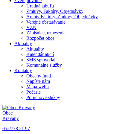
Zverejňovanie
Úradná tabuľa
Zmluvy, Faktúry, Objednávky
Archív Faktúry, Zmluvy, Objednávky
Verejné obstarávanie
VZN
Zápisnice, uznesenia
Rozpočet obce
Aktuality
Aktuality
Kalendár akcií
SMS spravodaj
Komunálne služby
Kontakty
Obecný úrad
Napíšte nám
Mapa webu
Počasie
Poruchové služby
Obec
Kravany
052/778 21 97