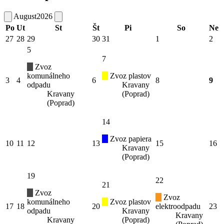
August
2026
Po
Ut
St
Št
Pi
So
Ne
27
28
29
30
31
1
2
5
7
Zvoz
komunálneho
Zvoz plastov
3
4
6
8
9
odpadu
Kravany
Kravany
(Poprad)
(Poprad)
14
Zvoz papiera
10
11
12
13
15
16
Kravany
(Poprad)
19
22
21
Zvoz
Zvoz
komunálneho
Zvoz plastov
17
18
20
elektroodpadu
23
odpadu
Kravany
Kravany
Kravany
(Poprad)