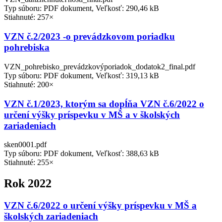
Typ súboru: PDF dokument, Veľkosť: 290,46 kB
Stiahnuté: 257×
VZN č.2/2023 -o prevádzkovom poriadku
pohrebiska
VZN_pohrebisko_prevádzkovýporiadok_dodatok2_final.pdf
Typ súboru: PDF dokument, Veľkosť: 319,13 kB
Stiahnuté: 200×
VZN č.1/2023, ktorým sa dopĺňa VZN č.6/2022 o
určení výšky príspevku v MŠ a v školských
zariadeniach
sken0001.pdf
Typ súboru: PDF dokument, Veľkosť: 388,63 kB
Stiahnuté: 255×
Rok 2022
VZN č.6/2022 o určení výšky príspevku v MŠ a
školských zariadeniach