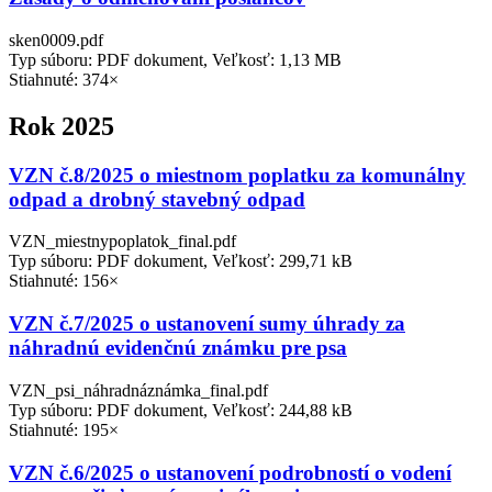
sken0009.pdf
Typ súboru: PDF dokument, Veľkosť: 1,13 MB
Stiahnuté: 374×
Rok 2025
VZN č.8/2025 o miestnom poplatku za komunálny
odpad a drobný stavebný odpad
VZN_miestnypoplatok_final.pdf
Typ súboru: PDF dokument, Veľkosť: 299,71 kB
Stiahnuté: 156×
VZN č.7/2025 o ustanovení sumy úhrady za
náhradnú evidenčnú známku pre psa
VZN_psi_náhradnáznámka_final.pdf
Typ súboru: PDF dokument, Veľkosť: 244,88 kB
Stiahnuté: 195×
VZN č.6/2025 o ustanovení podrobností o vodení