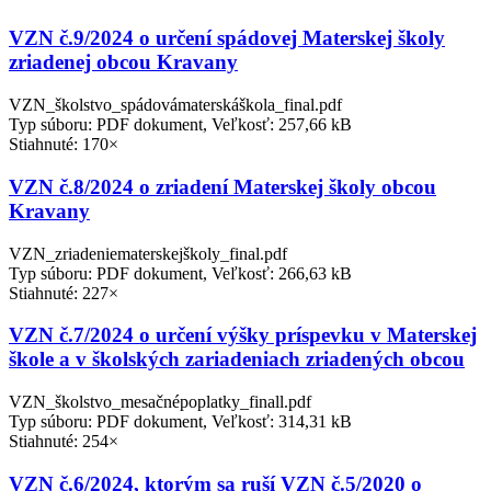
VZN č.9/2024 o určení spádovej Materskej školy
zriadenej obcou Kravany
VZN_školstvo_spádovámaterskáškola_final.pdf
Typ súboru: PDF dokument, Veľkosť: 257,66 kB
Stiahnuté: 170×
VZN č.8/2024 o zriadení Materskej školy obcou
Kravany
VZN_zriadeniematerskejškoly_final.pdf
Typ súboru: PDF dokument, Veľkosť: 266,63 kB
Stiahnuté: 227×
VZN č.7/2024 o určení výšky príspevku v Materskej
škole a v školských zariadeniach zriadených obcou
VZN_školstvo_mesačnépoplatky_finall.pdf
Typ súboru: PDF dokument, Veľkosť: 314,31 kB
Stiahnuté: 254×
VZN č.6/2024, ktorým sa ruší VZN č.5/2020 o