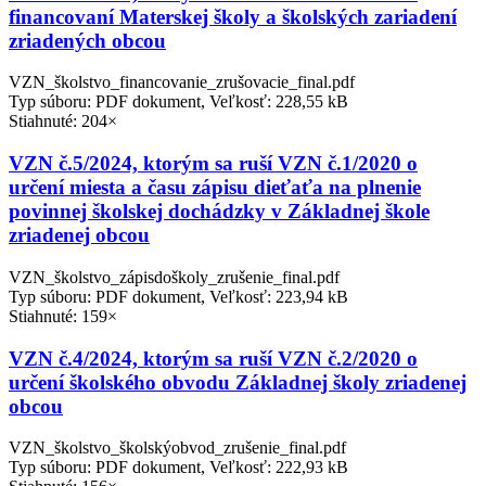
financovaní Materskej školy a školských zariadení
zriadených obcou
VZN_školstvo_financovanie_zrušovacie_final.pdf
Typ súboru: PDF dokument, Veľkosť: 228,55 kB
Stiahnuté: 204×
VZN č.5/2024, ktorým sa ruší VZN č.1/2020 o
určení miesta a času zápisu dieťaťa na plnenie
povinnej školskej dochádzky v Základnej škole
zriadenej obcou
VZN_školstvo_zápisdoškoly_zrušenie_final.pdf
Typ súboru: PDF dokument, Veľkosť: 223,94 kB
Stiahnuté: 159×
VZN č.4/2024, ktorým sa ruší VZN č.2/2020 o
určení školského obvodu Základnej školy zriadenej
obcou
VZN_školstvo_školskýobvod_zrušenie_final.pdf
Typ súboru: PDF dokument, Veľkosť: 222,93 kB