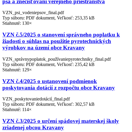
psa a znečisťovaní verejného priestranstva
VZN_psi_vodeniepsov_final.pdf
Typ súboru: PDF dokument, Veľkosť: 253,35 kB
Stiahnuté: 130×
VZN č.5/2025 o stanovení správneho poplatku k
žiadosti o súhlas na použitie pyrotechnických
výrobkov na území obce Kravany
VZN_správnypoplatok_používaniepyrotechniky_final.pdf
Typ súboru: PDF dokument, Veľkosť: 235,42 kB
Stiahnuté: 129×
VZN č.4/2025 o ustanovení podmienok
poskytovania dotácií z rozpočtu obce Kravany
VZN_poskytovaniedotácií_final.pdf
Typ súboru: PDF dokument, Veľkosť: 302,57 kB
Stiahnuté: 114×
VZN č.3/2025 o určení spádovej materskej školy
zriadenej obcou Kravany