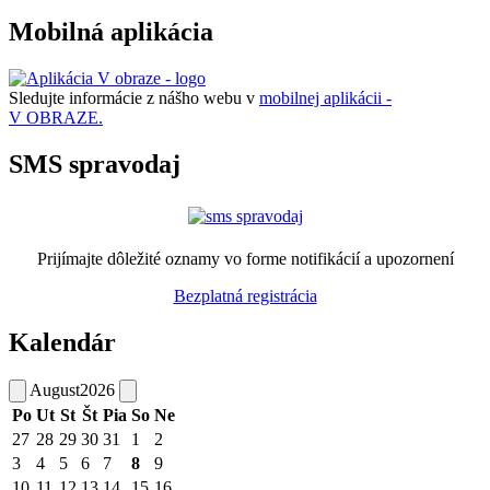
Mobilná aplikácia
Sledujte informácie z nášho webu v
mobilnej aplikácii -
V OBRAZE.
SMS spravodaj
Prijímajte dôležité oznamy vo forme notifikácií a upozornení
Bezplatná registrácia
Kalendár
August
2026
Po
Ut
St
Št
Pia
So
Ne
27
28
29
30
31
1
2
3
4
5
6
7
8
9
10
11
12
13
14
15
16