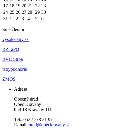
17
18
19
20
21
22
23
24
25
26
27
28
29
30
31
1
2
3
4
5
6
Sme členmi
vysoketatry.sk
RZTaPO
RVC Štrba
tatrypodhorie
ZMOS
Adresa
Obecný úrad
Obec Kravany
059 18 Kravany 111
Tel.: 052 / 778 21 97
E-mail:
urad@obeckravany.sk