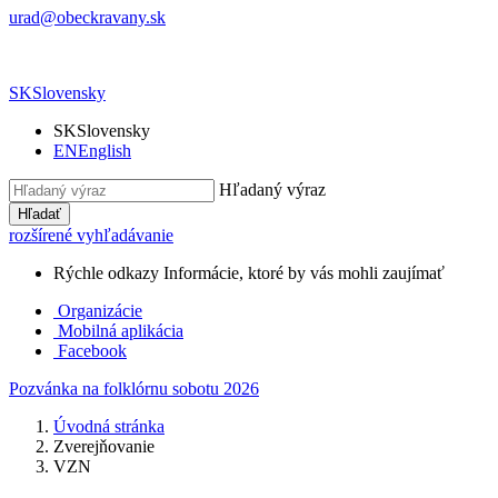
urad@obeckravany.sk
SK
Slovensky
SK
Slovensky
EN
English
Hľadaný výraz
Hľadať
rozšírené vyhľadávanie
Rýchle odkazy
Informácie, ktoré by vás mohli zaujímať
Organizácie
Mobilná aplikácia
Facebook
Pozvánka na folklórnu sobotu 2026
Úvodná stránka
Zverejňovanie
VZN