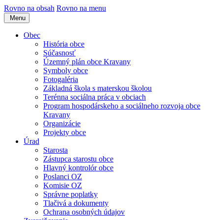
Rovno na obsah
Rovno na menu
Menu
Obec
História obce
Súčasnosť
Územný plán obce Kravany
Symboly obce
Fotogaléria
Základná škola s materskou školou
Terénna sociálna práca v obciach
Program hospodárskeho a sociálneho rozvoja obce
Kravany
Organizácie
Projekty obce
Úrad
Starosta
Zástupca starostu obce
Hlavný kontrolór obce
Poslanci OZ
Komisie OZ
Správne poplatky
Tlačivá a dokumenty
Ochrana osobných údajov