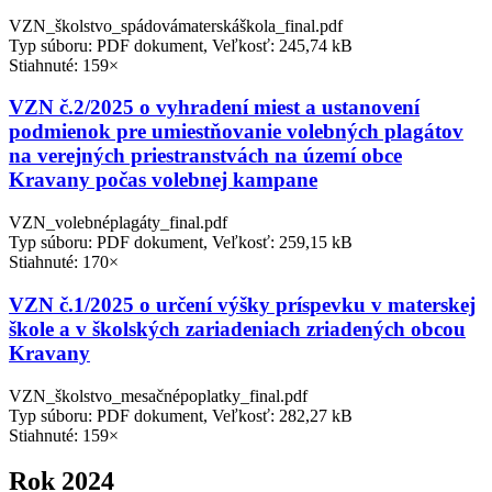
VZN_školstvo_spádovámaterskáškola_final.pdf
Typ súboru: PDF dokument, Veľkosť: 245,74 kB
Stiahnuté: 159×
VZN č.2/2025 o vyhradení miest a ustanovení
podmienok pre umiestňovanie volebných plagátov
na verejných priestranstvách na území obce
Kravany počas volebnej kampane
VZN_volebnéplagáty_final.pdf
Typ súboru: PDF dokument, Veľkosť: 259,15 kB
Stiahnuté: 170×
VZN č.1/2025 o určení výšky príspevku v materskej
škole a v školských zariadeniach zriadených obcou
Kravany
VZN_školstvo_mesačnépoplatky_final.pdf
Typ súboru: PDF dokument, Veľkosť: 282,27 kB
Stiahnuté: 159×
Rok 2024