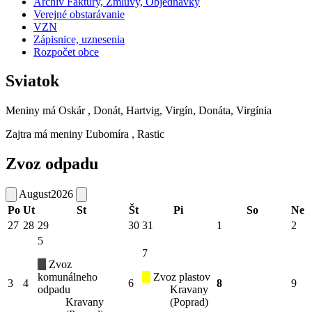
Archív Faktúry, Zmluvy, Objednávky
Verejné obstarávanie
VZN
Zápisnice, uznesenia
Rozpočet obce
Sviatok
Meniny má
Oskár
, Donát, Hartvig, Virgín, Donáta, Virgínia
Zajtra má meniny
Ľubomíra
, Rastic
Zvoz odpadu
August
2026
Po
Ut
St
Št
Pi
So
Ne
27
28
29
30
31
1
2
5
7
Zvoz
komunálneho
Zvoz plastov
3
4
6
8
9
odpadu
Kravany
Kravany
(Poprad)