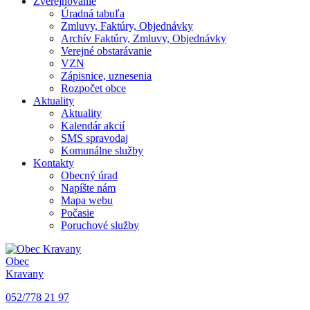
Zverejňovanie
Úradná tabuľa
Zmluvy, Faktúry, Objednávky
Archív Faktúry, Zmluvy, Objednávky
Verejné obstarávanie
VZN
Zápisnice, uznesenia
Rozpočet obce
Aktuality
Aktuality
Kalendár akcií
SMS spravodaj
Komunálne služby
Kontakty
Obecný úrad
Napíšte nám
Mapa webu
Počasie
Poruchové služby
Obec
Kravany
052/778 21 97