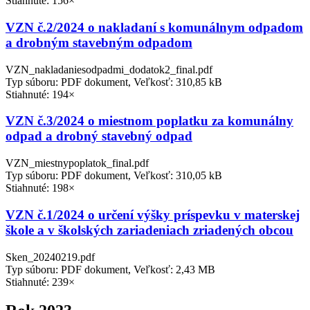
Stiahnuté: 156×
VZN č.2/2024 o nakladaní s komunálnym odpadom
a drobným stavebným odpadom
VZN_nakladaniesodpadmi_dodatok2_final.pdf
Typ súboru: PDF dokument, Veľkosť: 310,85 kB
Stiahnuté: 194×
VZN č.3/2024 o miestnom poplatku za komunálny
odpad a drobný stavebný odpad
VZN_miestnypoplatok_final.pdf
Typ súboru: PDF dokument, Veľkosť: 310,05 kB
Stiahnuté: 198×
VZN č.1/2024 o určení výšky príspevku v materskej
škole a v školských zariadeniach zriadených obcou
Sken_20240219.pdf
Typ súboru: PDF dokument, Veľkosť: 2,43 MB
Stiahnuté: 239×