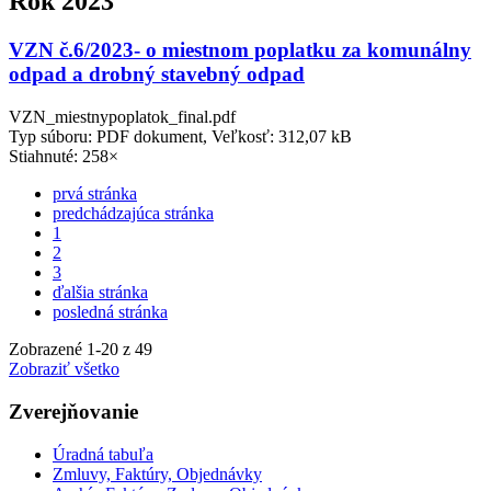
Rok 2023
VZN č.6/2023- o miestnom poplatku za komunálny
odpad a drobný stavebný odpad
VZN_miestnypoplatok_final.pdf
Typ súboru: PDF dokument, Veľkosť: 312,07 kB
Stiahnuté: 258×
prvá stránka
predchádzajúca stránka
1
2
3
ďalšia stránka
posledná stránka
Zobrazené
1
-
20
z 49
Zobraziť všetko
Zverejňovanie
Úradná tabuľa
Zmluvy, Faktúry, Objednávky