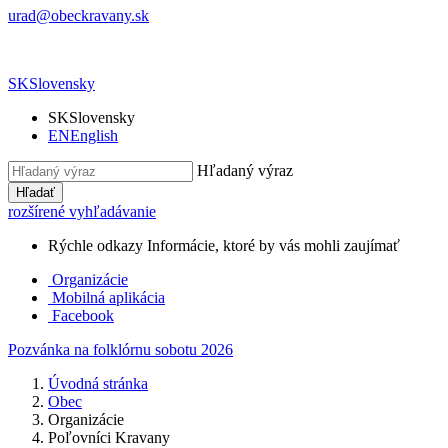
urad@obeckravany.sk
SK
Slovensky
SK
Slovensky
EN
English
Hľadaný výraz
Hľadať
rozšírené vyhľadávanie
Rýchle odkazy
Informácie, ktoré by vás mohli zaujímať
Organizácie
Mobilná aplikácia
Facebook
Pozvánka na folklórnu sobotu 2026
Úvodná stránka
Obec
Organizácie
Poľovníci Kravany