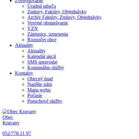
Zverejňovanie
Úradná tabuľa
Zmluvy, Faktúry, Objednávky
Archív Faktúry, Zmluvy, Objednávky
Verejné obstarávanie
VZN
Zápisnice, uznesenia
Rozpočet obce
Aktuality
Aktuality
Kalendár akcií
SMS spravodaj
Komunálne služby
Kontakty
Obecný úrad
Napíšte nám
Mapa webu
Počasie
Poruchové služby
Obec
Kravany
052/778 21 97