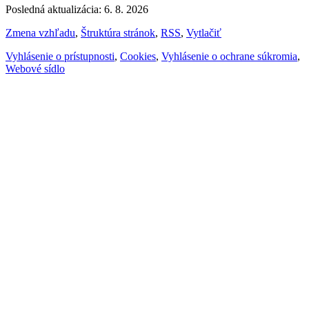
Posledná aktualizácia: 6. 8. 2026
Zmena vzhľadu
,
Štruktúra stránok
,
RSS
,
Vytlačiť
Vyhlásenie o prístupnosti
,
Cookies
,
Vyhlásenie o ochrane súkromia
,
Webové sídlo