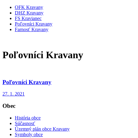
OFK Kravany
DHZ Kravany
FS Kravianec
Poľovníci Kravany
Farnosť Kravany
Poľovníci Kravany
Poľovníci Kravany
27. 1. 2021
Obec
História obce
Súčasnosť
Územný plán obce Kravany
Symboly obce