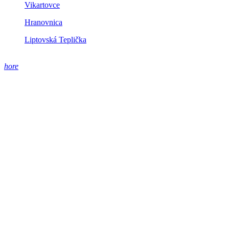
Vikartovce
Hranovnica
Liptovská Teplička
hore