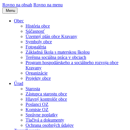
Rovno na obsah
Rovno na menu
Menu
Obec
História obce
Súčasnosť
Územný plán obce Kravany
Symboly obce
Fotogaléria
Základná škola s materskou školou
Terénna sociálna práca v obciach
Program hospodárskeho a sociálneho rozvoja obce
Kravany
Organizácie
Projekty obce
Úrad
Starosta
Zástupca starostu obce
Hlavný kontrolór obce
Poslanci OZ
Komisie OZ
Správne poplatky
Tlačivá a dokumenty
Ochrana osobných údajov