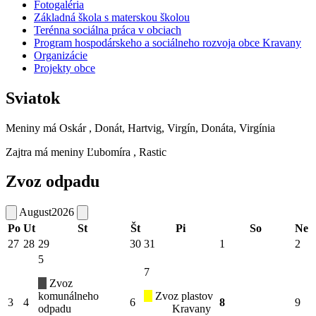
Fotogaléria
Základná škola s materskou školou
Terénna sociálna práca v obciach
Program hospodárskeho a sociálneho rozvoja obce Kravany
Organizácie
Projekty obce
Sviatok
Meniny má
Oskár
, Donát, Hartvig, Virgín, Donáta, Virgínia
Zajtra má meniny
Ľubomíra
, Rastic
Zvoz odpadu
August
2026
Po
Ut
St
Št
Pi
So
Ne
27
28
29
30
31
1
2
5
7
Zvoz
komunálneho
Zvoz plastov
3
4
6
8
9
odpadu
Kravany