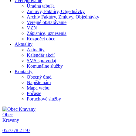
Zverejňovanie
Úradná tabuľa
Zmluvy, Faktúry, Objednávky
Archív Faktúry, Zmluvy, Objednávky
Verejné obstarávanie
VZN
Zápisnice, uznesenia
Rozpočet obce
Aktuality
Aktuality
Kalendár akcií
SMS spravodaj
Komunálne služby
Kontakty
Obecný úrad
Napíšte nám
Mapa webu
Počasie
Poruchové služby
Obec
Kravany
052/778 21 97