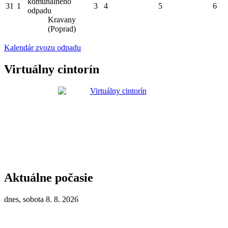
komunálneho
31
1
3
4
5
6
odpadu
Kravany
(Poprad)
Kalendár zvozu odpadu
Virtuálny cintorín
Aktuálne počasie
dnes, sobota 8. 8. 2026