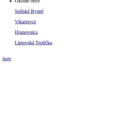
Okolité obce
Spišské Bystré
Vikartovce
Hranovnica
Liptovská Teplička
hore