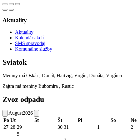
Aktuality
Aktuality
Kalendár akcií
SMS spravodaj
Komunálne služby
Sviatok
Meniny má
Oskár
, Donát, Hartvig, Virgín, Donáta, Virgínia
Zajtra má meniny
Ľubomíra
, Rastic
Zvoz odpadu
August
2026
Po
Ut
St
Št
Pi
So
Ne
27
28
29
30
31
1
2
5
7