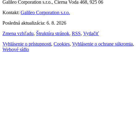
Galileo Corporation s.r.o., Čierna Voda 468, 925 06
Kontakt:
Galileo Corporation s.r.o.
Posledná aktualizácia: 6. 8. 2026
Zmena vzhľadu
,
Štruktúra stránok
,
RSS
,
Vytlačiť
Vyhlásenie o prístupnosti
,
Cookies
,
Vyhlásenie o ochrane súkromia
,
Webové sídlo