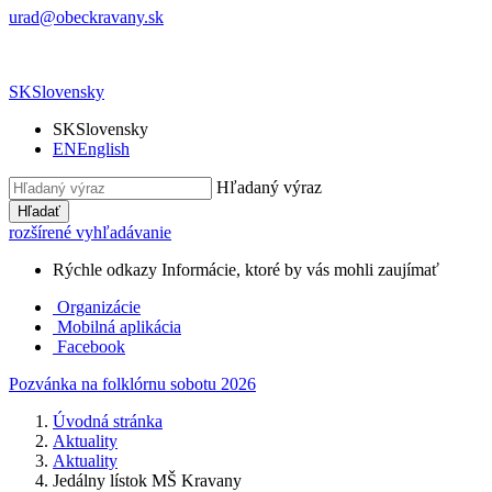
urad@obeckravany.sk
SK
Slovensky
SK
Slovensky
EN
English
Hľadaný výraz
Hľadať
rozšírené vyhľadávanie
Rýchle odkazy
Informácie, ktoré by vás mohli zaujímať
Organizácie
Mobilná aplikácia
Facebook
Pozvánka na folklórnu sobotu 2026
Úvodná stránka
Aktuality
Aktuality
Jedálny lístok MŠ Kravany